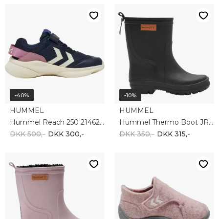
-40%
-10%
HUMMEL
HUMMEL
Hummel Reach 250 214628-1017
Hummel Thermo Boot JR 206869-2001
DKK 500,-
DKK 300,-
DKK 350,-
DKK 315,-