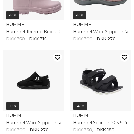
-10%
-10%
HUMMEL
HUMMEL
Hummel Thermo Boot JR 206869-3691
Hummel Wool Slipper Infant 210381-3005
DKK 350,-
DKK 315,-
DKK 300,-
DKK 270,-
-10%
-45%
HUMMEL
HUMMEL
Hummel Wool Slipper Infant 210381-2001
Hummel Sport Jr. 203304-2001
DKK 300,-
DKK 270,-
DKK 330,-
DKK 180,-