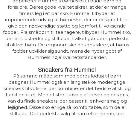
appellerer Hummels børnesko til både børn og
forældre. Deres gode kvalitet sikrer, at der er mange
timers leg i et par sko. Hummel tilbyder et
imponerende udvalg af børnesko, der er designet til at
give den nødvendige støtte og komfort til voksende
fødder. Fra småbørn til teenagere, tilbyder Hummel sko,
der er slidstærke og stilfulde, hvilket gør dem perfekte
til aktive børn. De ergonomiske designs sikrer, at børns
fødder udvikler sig sundt, mens de nyder godt af
Hummels høje kvalitetsstandarder.
Sneakers fra Hummel
På samme måde som med deres fodtøj til børn
designer Hummel også en lang række moderigtige
sneakers til voksne, der kombinerer det bedste af stil og
funktionalitet. Med et stort udvalg af farver og designs,
kan du finde sneakers, der passer til enhver smag og
lejlighed. Disse sko er lige så komfortable, som de er
stilfulde. Det perfekte valg til ham eller hende, der
hverken vil gå på kompromis med komfort eller stil.
Et bredt udvalg af sko fra Hummel hos