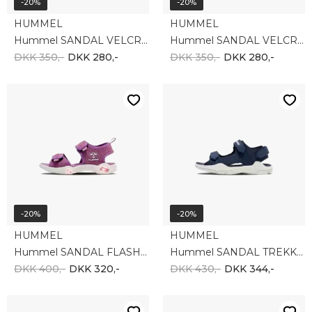
-20%
-20%
HUMMEL
HUMMEL
Hummel SANDAL VELCRO INFANT 217944-7405
Hummel SANDAL VELCRO INFANT 217944-3220
DKK 350,-
DKK 280,-
DKK 350,-
DKK 280,-
-20%
-20%
HUMMEL
HUMMEL
Hummel SANDAL FLASH 216753-3383
Hummel SANDAL TREKKING II JR 217947-7642
DKK 400,-
DKK 320,-
DKK 430,-
DKK 344,-