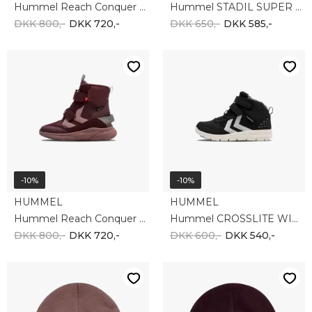
Hummel Reach Conquer Super High TexJR 220950-2448
Hummel STADIL SUPER POLY BOOT TEX JR 215389-2448
DKK 800,-
DKK 720,-
DKK 650,-
DKK 585,-
-10%
-10%
HUMMEL
HUMMEL
Hummel Reach Conquer Super High TexJR 220950-8016
Hummel CROSSLITE WINTER MID TEX JR 215429-2352
DKK 800,-
DKK 720,-
DKK 600,-
DKK 540,-