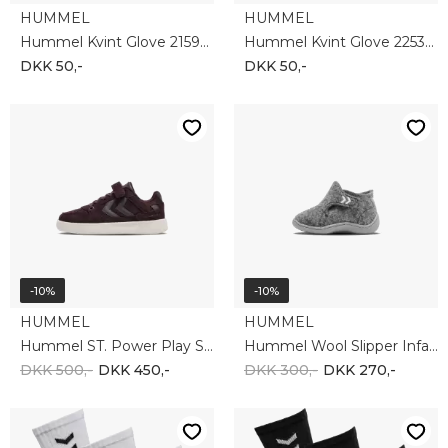
HUMMEL
HUMMEL
Hummel Kvint Glove 215955-2001
Hummel Kvint Glove 225317-8016
DKK 50,-
DKK 50,-
-10%
-10%
HUMMEL
HUMMEL
Hummel ST. Power Play Suede JR 223924-8016
Hummel Wool Slipper Infant 210381-1100
DKK 500,-
DKK 450,-
DKK 300,-
DKK 270,-