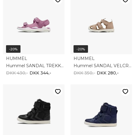
-20%
-20%
HUMMEL
HUMMEL
Hummel SANDAL TREKKING II JR 217947-3383
Hummel SANDAL VELCRO INFANT 217944-8139
DKK 430,-
DKK 344,-
DKK 350,-
DKK 280,-