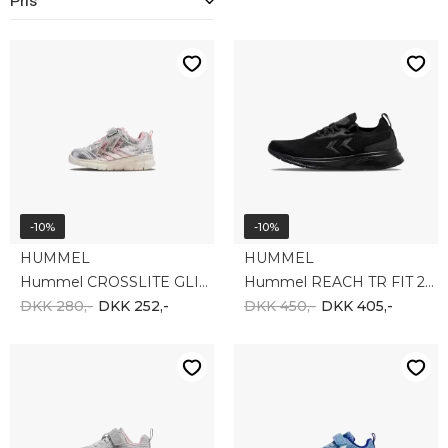
Pris
-10%
-10%
HUMMEL
HUMMEL
Hummel CROSSLITE GLITTER INFANT 231652-1508
Hummel REACH TR FIT 225226-2042
DKK 280,-
DKK 252,-
DKK 450,-
DKK 405,-