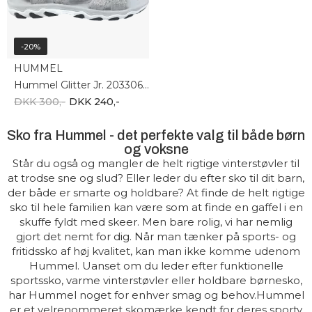
-20%
HUMMEL
Hummel Glitter Jr. 203306-1508
DKK 300,-
DKK 240,-
Sko fra Hummel - det perfekte valg til både børn
og voksne
Står du også og mangler de helt rigtige vinterstøvler til
at trodse sne og slud? Eller leder du efter sko til dit barn,
der både er smarte og holdbare? At finde de helt rigtige
sko til hele familien kan være som at finde en gaffel i en
skuffe fyldt med skeer. Men bare rolig, vi har nemlig
gjort det nemt for dig. Når man tænker på sports- og
fritidssko af høj kvalitet, kan man ikke komme udenom
Hummel. Uanset om du leder efter funktionelle
sportssko, varme vinterstøvler eller holdbare børnesko,
har Hummel noget for enhver smag og behov.Hummel
er et velrenommeret skomærke kendt for deres sporty