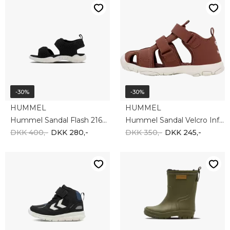
-30%
-30%
HUMMEL
HUMMEL
Hummel Sandal Flash 216753-2001
Hummel Sandal Velcro Infant 217944-8073
DKK 400,-
DKK 280,-
DKK 350,-
DKK 245,-