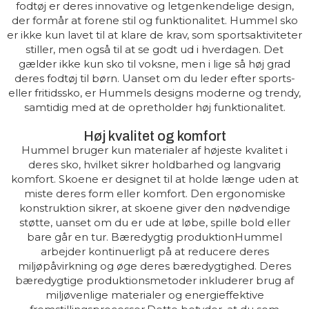
fodtøj er deres innovative og letgenkendelige design,
der formår at forene stil og funktionalitet. Hummel sko
er ikke kun lavet til at klare de krav, som sportsaktiviteter
stiller, men også til at se godt ud i hverdagen. Det
gælder ikke kun sko til voksne, men i lige så høj grad
deres fodtøj til børn. Uanset om du leder efter sports-
eller fritidssko, er Hummels designs moderne og trendy,
samtidig med at de opretholder høj funktionalitet.
Høj kvalitet og komfort
Hummel bruger kun materialer af højeste kvalitet i
deres sko, hvilket sikrer holdbarhed og langvarig
komfort. Skoene er designet til at holde længe uden at
miste deres form eller komfort. Den ergonomiske
konstruktion sikrer, at skoene giver den nødvendige
støtte, uanset om du er ude at løbe, spille bold eller
bare går en tur. Bæredygtig produktionHummel
arbejder kontinuerligt på at reducere deres
miljøpåvirkning og øge deres bæredygtighed. Deres
bæredygtige produktionsmetoder inkluderer brug af
miljøvenlige materialer og energieffektive