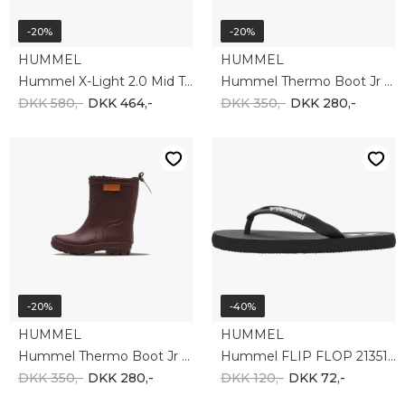
-20%
-20%
HUMMEL
HUMMEL
Hummel X-Light 2.0 Mid Tex Jr - Black 215408-2001
Hummel Thermo Boot Jr - Dark Olive 206869-6086
DKK 580,-
DKK 464,-
DKK 350,-
DKK 280,-
-20%
-40%
HUMMEL
HUMMEL
Hummel Thermo Boot Jr - Fudge 206869-8016
Hummel FLIP FLOP 213513-2001
DKK 350,-
DKK 280,-
DKK 120,-
DKK 72,-