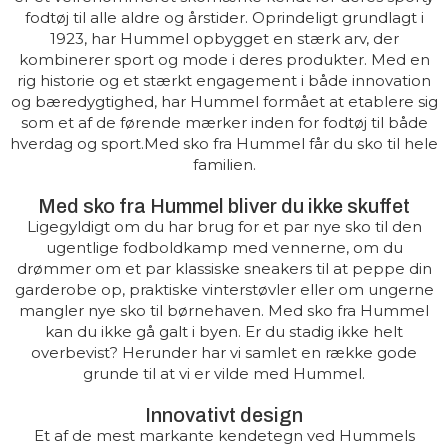
fodtøj til alle aldre og årstider. Oprindeligt grundlagt i
1923, har Hummel opbygget en stærk arv, der
kombinerer sport og mode i deres produkter. Med en
rig historie og et stærkt engagement i både innovation
og bæredygtighed, har Hummel formået at etablere sig
som et af de førende mærker inden for fodtøj til både
hverdag og sport.Med sko fra Hummel får du sko til hele
familien.
Med sko fra Hummel bliver du ikke skuffet
Ligegyldigt om du har brug for et par nye sko til den
ugentlige fodboldkamp med vennerne, om du
drømmer om et par klassiske sneakers til at peppe din
garderobe op, praktiske vinterstøvler eller om ungerne
mangler nye sko til børnehaven. Med sko fra Hummel
kan du ikke gå galt i byen. Er du stadig ikke helt
overbevist? Herunder har vi samlet en række gode
grunde til at vi er vilde med Hummel.
Innovativt design
Et af de mest markante kendetegn ved Hummels