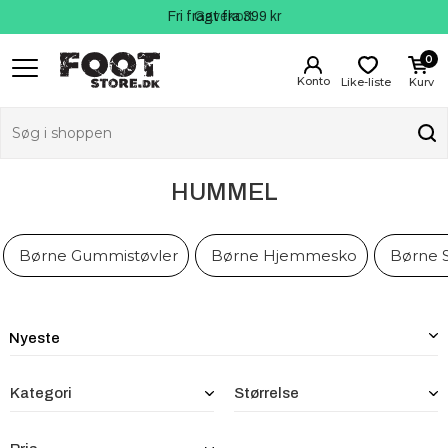
Fri fragt fra 399 kr
Kundeservice
Gavekort
0
Like-liste
Kurv
HUMMEL
Børne Gummistøvler
Børne Hjemmesko
Børne 
Kategori
Størrelse