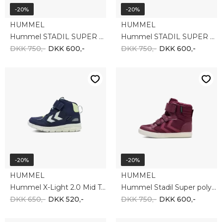
-20%
-20%
HUMMEL
HUMMEL
Hummel STADIL SUPER POLY BOOT TEX JR 215389-2001
Hummel STADIL SUPER POLY BOOT TEX JR 215389-7271
DKK 750,-
DKK 600,-
DKK 750,-
DKK 600,-
-20%
-20%
HUMMEL
HUMMEL
Hummel X-Light 2.0 Mid Tex JR 215408-1009
Hummel Stadil Super poly Boot Tex JR 215389-3679
DKK 650,-
DKK 520,-
DKK 750,-
DKK 600,-