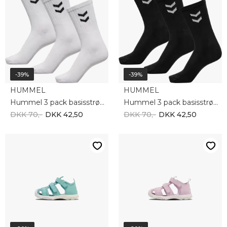
-39%
-39%
HUMMEL
HUMMEL
Hummel 3 pack basisstrømper hvid 022030-9001
Hummel 3 pack basisstrømper sort 022030-2001
DKK 70,-
DKK 42,50
DKK 70,-
DKK 42,50