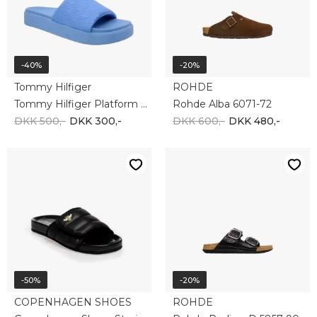
-40%
-20%
Tommy Hilfiger
ROHDE
Tommy Hilfiger Platform Pool Slide FW0FW07855-C30
Rohde Alba 6071-72
DKK 500,-
DKK 300,-
DKK 600,-
DKK 480,-
-50%
-20%
COPENHAGEN SHOES
ROHDE