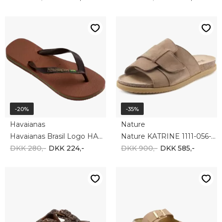
-20%
-35%
Havaianas
Nature
Havaianas Brasil Logo HAU4110850-2815
Nature KATRINE 1111-056-157
DKK 280,-
DKK 224,-
DKK 900,-
DKK 585,-