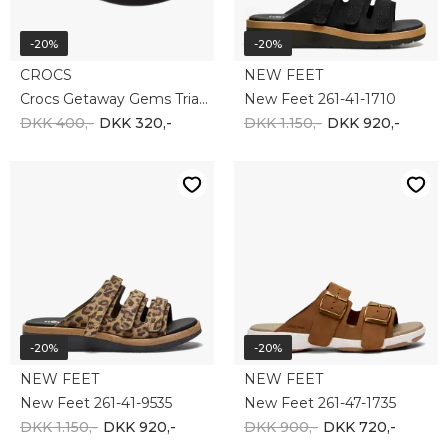
-20%
-20%
CROCS
NEW FEET
Crocs Getaway Gems Triangle Flip 212335-001
New Feet 261-41-1710
DKK 400,-
DKK 320,-
DKK 1.150,-
DKK 920,-
-20%
-20%
NEW FEET
NEW FEET
New Feet 261-41-9535
New Feet 261-47-1735
DKK 1.150,-
DKK 920,-
DKK 900,-
DKK 720,-