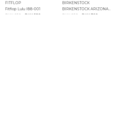
FITFLOP
BIRKENSTOCK
Fitflop Lulu I88-001
BIRKENSTOCK ARIZONA 370-552113
DKK 650,-
DKK 520,-
DKK 950,-
DKK 760,-
-20%
BIRKENSTOCK
BIRKENSTOCK ARIZONA 370-051793
DKK 800,-
DKK 640,-
Dame slippers - komfort og stil til enhver smag
Det er de absolut færreste kvinder, der kan sige sig fri fra