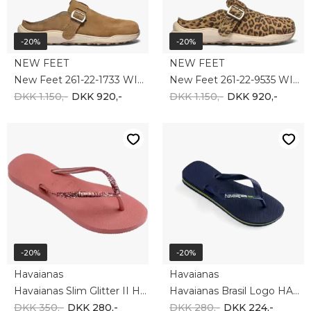
-20%
-20%
NEW FEET
NEW FEET
New Feet 261-22-1733 WIDE
New Feet 261-22-9535 WIDE
DKK 1.150,-
DKK 920,-
DKK 1.150,-
DKK 920,-
-20%
-20%
Havaianas
Havaianas
Havaianas Slim Glitter II HAW4146975-1121
Havaianas Brasil Logo HAU4110850-0555
DKK 350,-
DKK 280,-
DKK 280,-
DKK 224,-