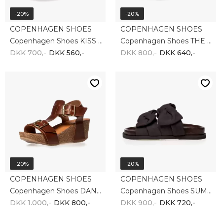
-20%
-20%
COPENHAGEN SHOES
COPENHAGEN SHOES
Copenhagen Shoes KISS CS8942-0012
Copenhagen Shoes THE DANCE CS8981-004
DKK 700,-
DKK 560,-
DKK 800,-
DKK 640,-
-20%
-20%
COPENHAGEN SHOES
COPENHAGEN SHOES
Copenhagen Shoes DANCE AND SMILE CS8991-0241
Copenhagen Shoes SUMMER DREAM SUEDE CS8399-0012
DKK 1.000,-
DKK 800,-
DKK 900,-
DKK 720,-