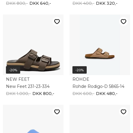
DKK 800,-
DKK 640,-
DKK 400,-
DKK 320,-
-20%
-20%
NEW FEET
ROHDE
New Feet 231-23-334
Rohde Rodigo-D 5865-14
DKK 1.000,-
DKK 800,-
DKK 600,-
DKK 480,-