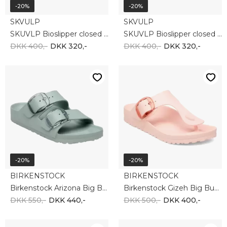
-20%
-20%
SKVULP
SKVULP
SKUVLP Bioslipper closed 2043-86 SAND
SKUVLP Bioslipper closed 2043-86 BROWN
DKK 400,-
DKK 320,-
DKK 400,-
DKK 320,-
-20%
-20%
BIRKENSTOCK
BIRKENSTOCK
Birkenstock Arizona Big Buckle EVA Women 1031301
Birkenstock Gizeh Big Buckle EVA Women 1031321
DKK 550,-
DKK 440,-
DKK 500,-
DKK 400,-