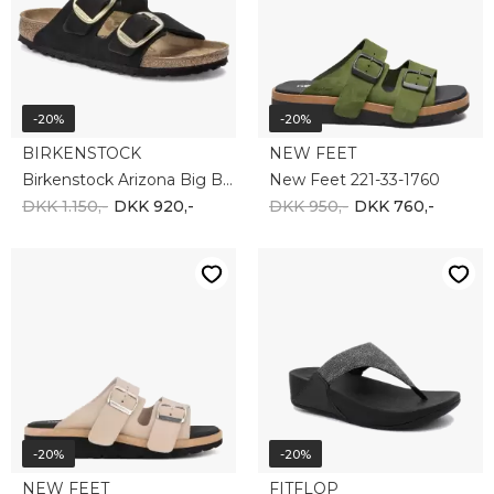
-20%
-20%
BIRKENSTOCK
NEW FEET
Birkenstock Arizona Big Buckle 1023290
New Feet 221-33-1760
DKK 1.150,-
DKK 920,-
DKK 950,-
DKK 760,-
-20%
-20%
NEW FEET
FITFLOP