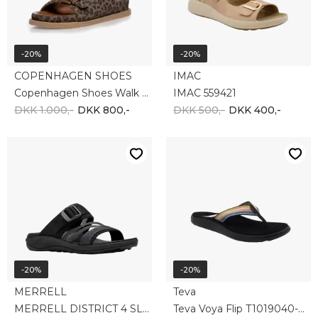
-20%
-20%
COPENHAGEN SHOES
IMAC
Copenhagen Shoes Walk Around CS8577-0137
IMAC 559421
DKK 1.000,-
DKK 800,-
DKK 500,-
DKK 400,-
-20%
-20%
MERRELL
Teva
MERRELL DISTRICT 4 SLIDE J006420
Teva Voya Flip T1019040-ABML