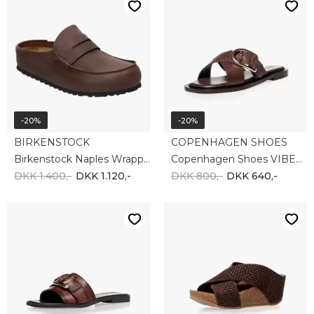
-20%
-20%
BIRKENSTOCK
COPENHAGEN SHOES
Birkenstock Naples Wrapped Oiled Leather U 1029700
Copenhagen Shoes VIBES X ME CS8922-0018
DKK 1.400,-
DKK 1.120,-
DKK 800,-
DKK 640,-