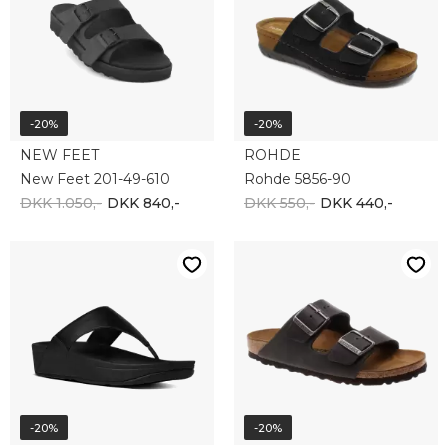
-20%
-20%
NEW FEET
ROHDE
New Feet 201-49-610
Rohde 5856-90
DKK 1.050,-
DKK 840,-
DKK 550,-
DKK 440,-
-20%
-20%