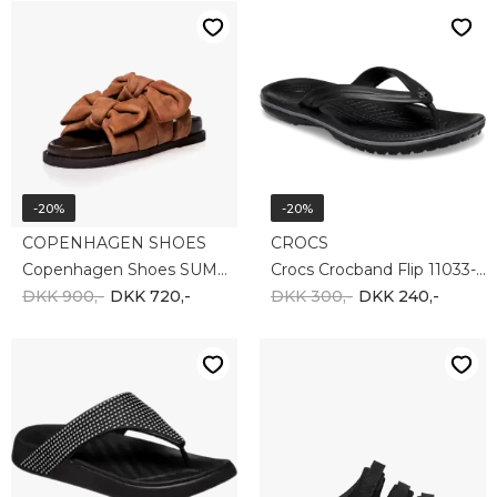
-20%
-20%
COPENHAGEN SHOES
CROCS
Copenhagen Shoes SUMMER DREAM SUEDE CS8399-0241
Crocs Crocband Flip 11033-0DD
DKK 900,-
DKK 720,-
DKK 300,-
DKK 240,-