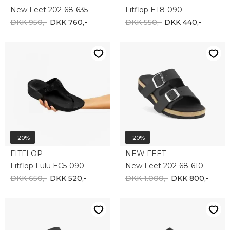
New Feet 202-68-635
Fitflop ET8-090
DKK 950,-
DKK 760,-
DKK 550,-
DKK 440,-
-20%
-20%
FITFLOP
NEW FEET
Fitflop Lulu EC5-090
New Feet 202-68-610
DKK 650,-
DKK 520,-
DKK 1.000,-
DKK 800,-