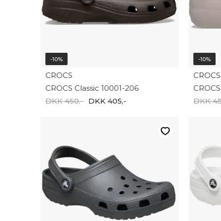
-10%
-10%
CROCS
CROCS
CROCS Classic 10001-206
DKK 450,-
DKK 405,-
DKK 45