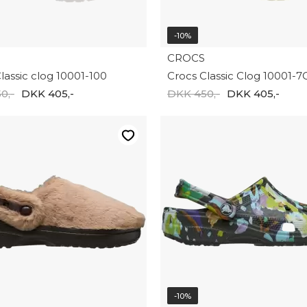
-10%
CROCS
lassic clog 10001-100
Crocs Classic Clog 10001-7
0,-
DKK 405,-
DKK 450,-
DKK 405,-
-10%