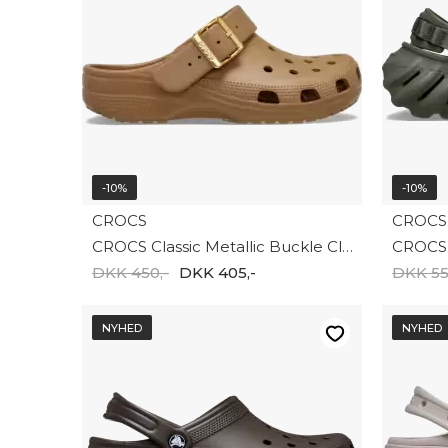
-10%
-10%
CROCS
CROCS
CROCS Classic Metallic Buckle Clog 213543-2EY
CROCS 
DKK 450,-
DKK 405,-
DKK 55
NYHED
NYHED