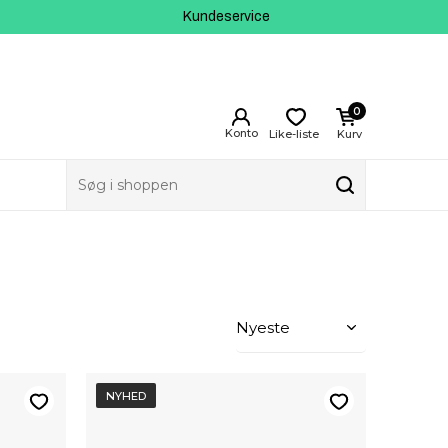
Kundeservice
0
Like-liste
Kurv
NYHED