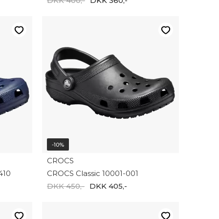
DKK 400,-
DKK 360,-
-10%
CROCS
410
CROCS Classic 10001-001
DKK 450,-
DKK 405,-