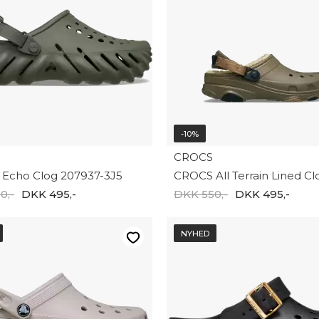
-10%
CROCS
Echo Clog 207937-3J5
0,-
DKK 495,-
DKK 550,-
DKK 495,-
NYHED