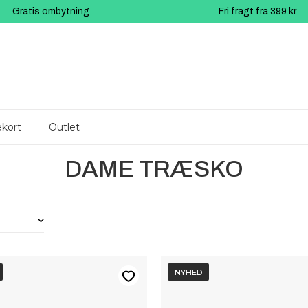
Gratis ombytning
Fri fragt fra 399 kr
kort
Outlet
DAME TRÆSKO
NYHED