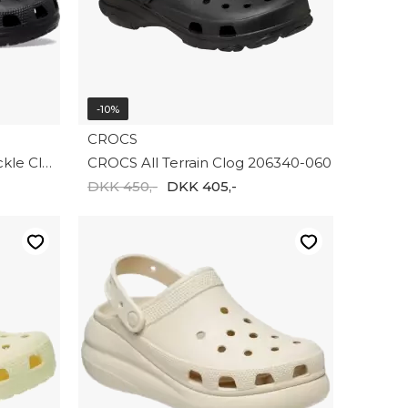
-10%
CROCS
CROCS Classic Metallic Buckle Clog 213543-001
CROCS All Terrain Clog 206340-060
DKK 450,-
DKK 405,-