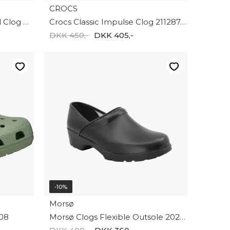
CROCS
Crocs Classic Painted Floral Clog Bl 211587-0LD
Crocs Classic Impulse Clog 211287-2Y2
DKK 450,-
DKK 405,-
-10%
Morsø
308
Morsø Clogs Flexible Outsole 2025-04