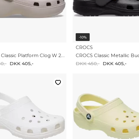
-10%
CROCS
CROCS Classic Platform Clog W 206750-2PL
0,-
DKK 405,-
DKK 450,-
DKK 405,-