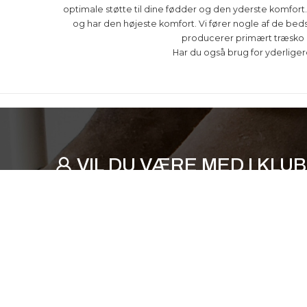
optimale støtte til dine fødder og den yderste komfort
og har den højeste komfort. Vi fører nogle af de be
producerer primært træsko i
Har du også brug for yderliger
VIL DU VÆRE MED I KLU
Modtag nyhedsmails med gode tilbud, rabatkod