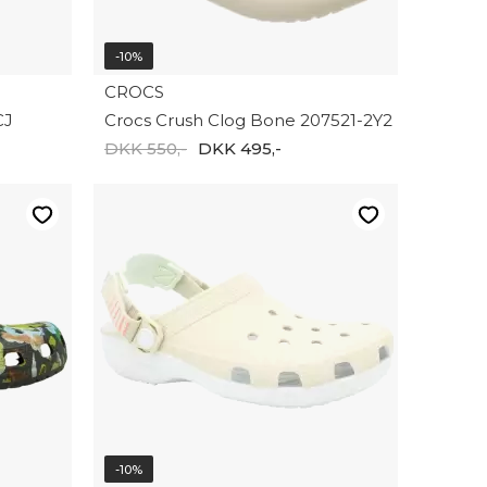
-10%
CROCS
CJ
Crocs Crush Clog Bone 207521-2Y2
DKK 550,-
DKK 495,-
-10%