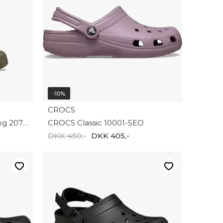
-10%
CROCS
CROCS All Terrain Lined Clog 207936-267
CROCS Classic 10001-5EO
DKK 450,-
DKK 405,-