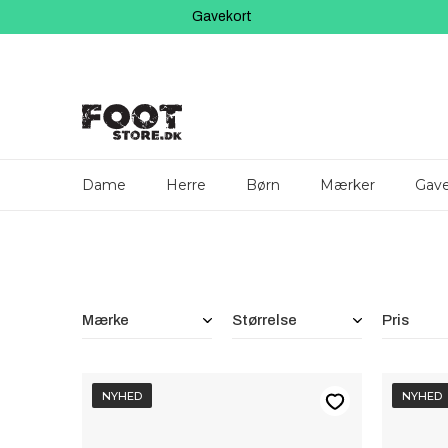
Gavekort
Dame
Herre
Børn
Mærker
Gave
Filtre
Mærke
Størrelse
Pris
NYHED
NYHED