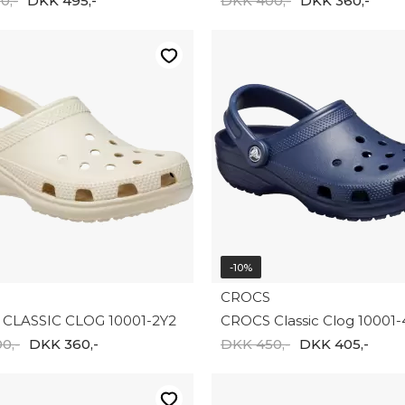
0,-
DKK 495,-
DKK 400,-
DKK 360,-
-10%
CROCS
CLASSIC CLOG 10001-2Y2
CROCS Classic Clog 10001-
0,-
DKK 360,-
DKK 450,-
DKK 405,-