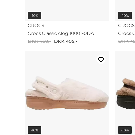
-10%
-10%
CROCS
CROCS
Crocs Classic clog 10001-0DA
Crocs C
DKK 450,-
DKK 405,-
DKK 45
-10%
-10%