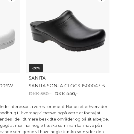
-20%
SANITA
0006W
SANITA SONJA CLOGS 1500047 B
DKK 550,-
DKK 440,-
de interessant i vores sortiment. Har du et erhverv der
andbrug til hverdag vil træsko også være et fodtøj at
endes i de lidt mere beskidte områder og på sit arbejde.
igtigt at man har nogle træsko som man kan have på i
e kvinde som gerne vil have nogle træsko som yder den