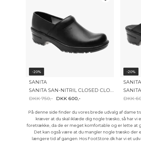
-20%
-20%
SANITA
SANIT
SANITA SAN-NITRIL CLOSED CLOGS 1501082
DKK 750,-
DKK 600,-
DKK 60
På denne side finder du vores brede udvalg af dame træ
kræver at du skal iklæde dig nogle træsko, så har vi
foretrække, da de er meget komfortable og er lette at g
Det kan også være at du mangler nogle træsko der er
længere tid af gangen. Hos FootStore.dk har vi et ud