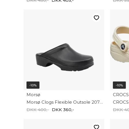
DKK 450,-
DKK 405,-
DKK 55
-10%
-10%
Morsø
CROCS
Morsø Clogs Flexible Outsole 2075-04
CROCS 
DKK 400,-
DKK 360,-
DKK 40