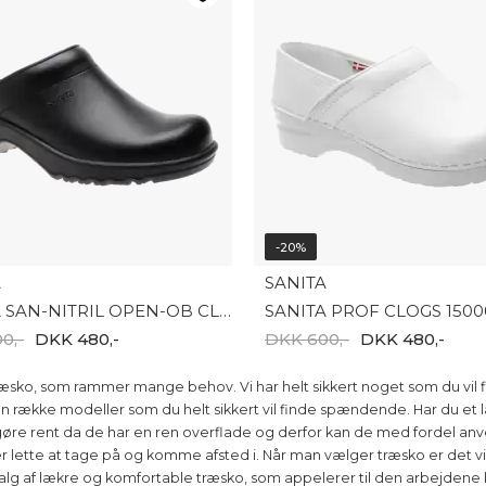
-20%
A
SANITA
SANITA SAN-NITRIL OPEN-OB CLOGS 1501080
SANITA PROF CLOGS 150
0,-
DKK 480,-
DKK 600,-
DKK 480,-
sko, som rammer mange behov. Vi har helt sikkert noget som du vil fin
 en række modeller som du helt sikkert vil finde spændende. Har du et l
øre rent da de har en ren overflade og derfor kan de med fordel anv
 lette at tage på og komme afsted i. Når man vælger træsko er det v
valg af lækre og komfortable træsko, som appelerer til den arbejden