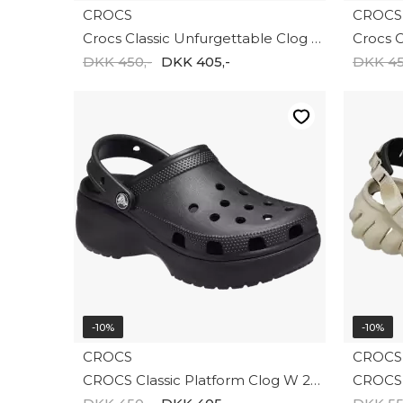
CROCS
CROCS
Crocs Classic Unfurgettable Clog 211116-6UR
DKK 450,-
DKK 405,-
DKK 45
-10%
-10%
CROCS
CROCS
CROCS Classic Platform Clog W 206750-001
CROCS 