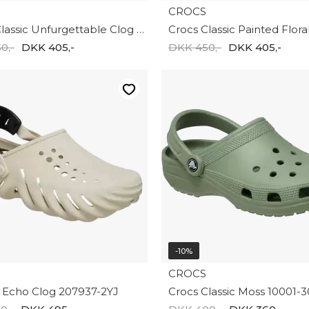
CROCS
Crocs Classic Unfurgettable Clog MCc 211116-2JJ
0,-
DKK 405,-
DKK 450,-
DKK 405,-
-10%
CROCS
Echo Clog 207937-2YJ
Crocs Classic Moss 10001-