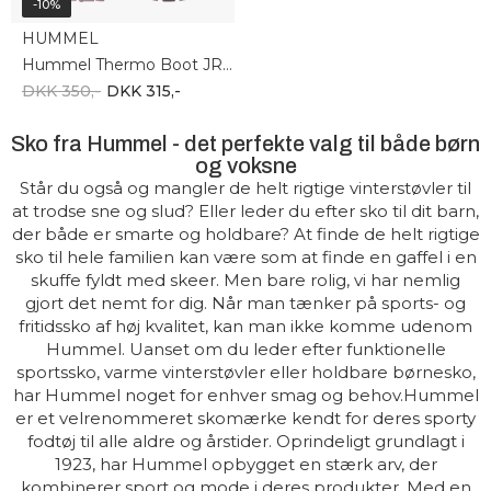
-10%
HUMMEL
Hummel Thermo Boot JR 206869-3691
DKK 350,-
DKK 315,-
Sko fra Hummel - det perfekte valg til både børn
og voksne
Står du også og mangler de helt rigtige vinterstøvler til
at trodse sne og slud? Eller leder du efter sko til dit barn,
der både er smarte og holdbare? At finde de helt rigtige
sko til hele familien kan være som at finde en gaffel i en
skuffe fyldt med skeer. Men bare rolig, vi har nemlig
gjort det nemt for dig. Når man tænker på sports- og
fritidssko af høj kvalitet, kan man ikke komme udenom
Hummel. Uanset om du leder efter funktionelle
sportssko, varme vinterstøvler eller holdbare børnesko,
har Hummel noget for enhver smag og behov.Hummel
er et velrenommeret skomærke kendt for deres sporty
fodtøj til alle aldre og årstider. Oprindeligt grundlagt i
1923, har Hummel opbygget en stærk arv, der
kombinerer sport og mode i deres produkter. Med en