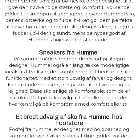
imponerende udvalg af børnesko, der er designet til at
give den nødvendige støtte og komfort til voksende
fødder. Fra småbørn til teenagere, tilbyder Hummel sko,
der er slidstærke og stilfulde, hvilket gør dem perfekte
til aktive børn. De ergonomiske designs sikrer, at børns
fødder udvikler sig sundt, mens de nyder godt af
Hummels høje kvalitetsstandarder.
Sneakers fra Hummel
På samme måde som med deres fodtøj til børn
designer Hummel også en lang række moderigtige
sneakers til voksne, der kombinerer det bedste af stil og
funktionalitet. Med et stort udvalg af farver og designs,
kan du finde sneakers, der passer til enhver smag og
lejlighed. Disse sko er lige så komfortable, som de er
stilfulde. Det perfekte valg til ham eller hende, der
hverken vil gå på kompromis med komfort eller stil.
Et bredt udvalg af sko fra Hummel hos
Footstore
Fodtøj fra hummel er designet med holdbarhed og
komfort for øje, hvilket sikrer, at dine fødder har det