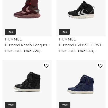
-10%
-10%
HUMMEL
HUMMEL
Hummel Reach Conquer Super High TexJR 220950-8016
Hummel CROSSLITE WINTER MID TEX JR 215429-2352
DKK 800,-
DKK 720,-
DKK 600,-
DKK 540,-
-20%
-20%