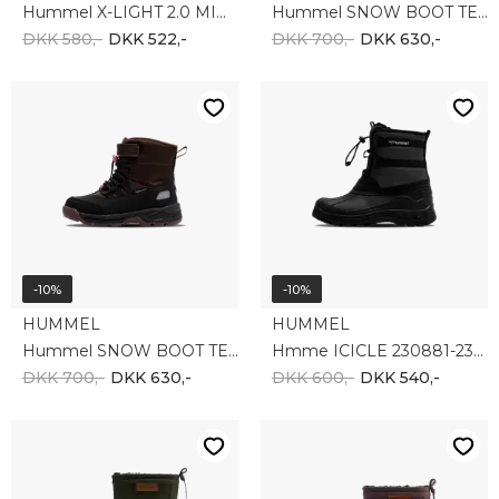
Hummel X-LIGHT 2.0 MID TEX JR 229877-7381
Hummel SNOW BOOT TEX 229879-7381
DKK 580,-
DKK 522,-
DKK 700,-
DKK 630,-
-10%
-10%
HUMMEL
HUMMEL
Hummel SNOW BOOT TEX 229879-8029
Hmme ICICLE 230881-2366
DKK 700,-
DKK 630,-
DKK 600,-
DKK 540,-