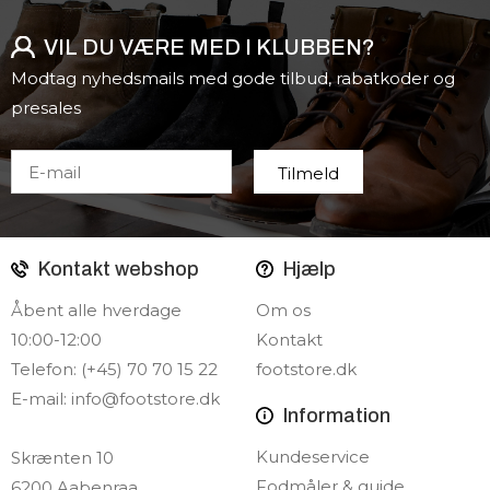
VIL DU VÆRE MED I KLUBBEN?
Modtag nyhedsmails med gode tilbud, rabatkoder og
presales
Kontakt webshop
Hjælp
Åbent alle hverdage
Om os
10:00-12:00
Kontakt
Telefon: (+45) 70 70 15 22
footstore.dk
E-mail:
info@footstore.dk
Information
Kundeservice
Skrænten 10
Fodmåler & guide
6200 Aabenraa