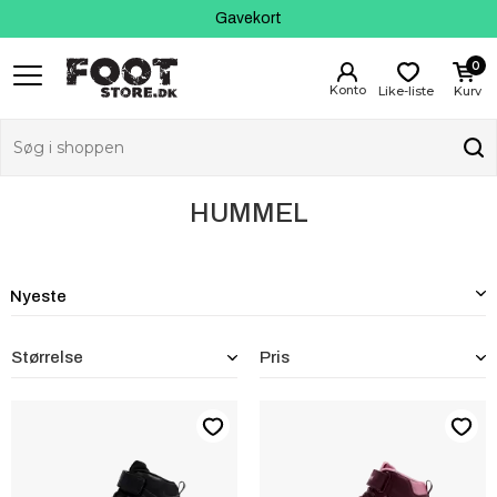
Fri fragt fra 399 kr
Kundeservice
Gavekort
0
Like-liste
Kurv
HUMMEL
Størrelse
Pris