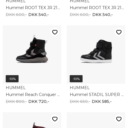
HUMMEL
HUMMEL
Hummel ROOT TEX JR 215422-2366
Hummel ROOT TEX JR 215422-3016
DKK 600,-
DKK 540,-
DKK 600,-
DKK 540,-
-10%
-10%
HUMMEL
HUMMEL
Hummel Reach Conquer Super High TexJR 220950-2448
Hummel STADIL SUPER POLY BOOT TEX JR 215389-2448
DKK 800,-
DKK 720,-
DKK 650,-
DKK 585,-