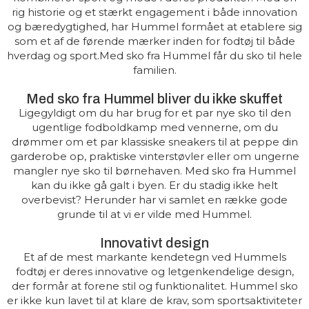
rig historie og et stærkt engagement i både innovation
og bæredygtighed, har Hummel formået at etablere sig
som et af de førende mærker inden for fodtøj til både
hverdag og sport.Med sko fra Hummel får du sko til hele
familien.
Med sko fra Hummel bliver du ikke skuffet
Ligegyldigt om du har brug for et par nye sko til den
ugentlige fodboldkamp med vennerne, om du
drømmer om et par klassiske sneakers til at peppe din
garderobe op, praktiske vinterstøvler eller om ungerne
mangler nye sko til børnehaven. Med sko fra Hummel
kan du ikke gå galt i byen. Er du stadig ikke helt
overbevist? Herunder har vi samlet en række gode
grunde til at vi er vilde med Hummel.
Innovativt design
Et af de mest markante kendetegn ved Hummels
fodtøj er deres innovative og letgenkendelige design,
der formår at forene stil og funktionalitet. Hummel sko
er ikke kun lavet til at klare de krav, som sportsaktiviteter