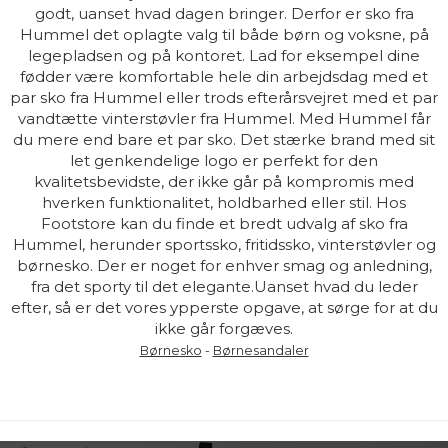
godt, uanset hvad dagen bringer. Derfor er sko fra
Hummel det oplagte valg til både børn og voksne, på
legepladsen og på kontoret. Lad for eksempel dine
fødder være komfortable hele din arbejdsdag med et
par sko fra Hummel eller trods efterårsvejret med et par
vandtætte vinterstøvler fra Hummel. Med Hummel får
du mere end bare et par sko. Det stærke brand med sit
let genkendelige logo er perfekt for den
kvalitetsbevidste, der ikke går på kompromis med
hverken funktionalitet, holdbarhed eller stil. Hos
Footstore kan du finde et bredt udvalg af sko fra
Hummel, herunder sportssko, fritidssko, vinterstøvler og
børnesko. Der er noget for enhver smag og anledning,
fra det sporty til det elegante.Uanset hvad du leder
efter, så er det vores ypperste opgave, at sørge for at du
ikke går forgæves.
Børnesko
-
Børnesandaler