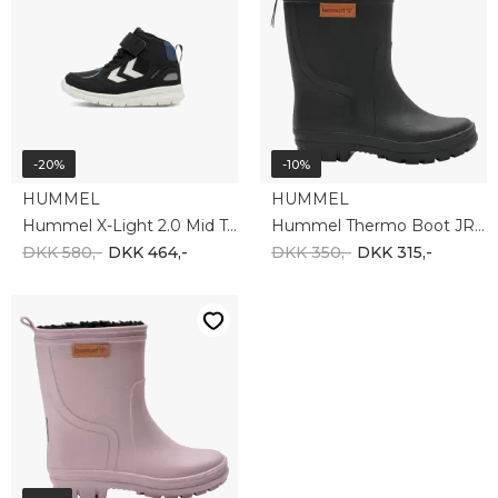
-20%
-10%
HUMMEL
HUMMEL
Hummel X-Light 2.0 Mid Tex Jr - Black 215408-2001
Hummel Thermo Boot JR 206869-2001
DKK 580,-
DKK 464,-
DKK 350,-
DKK 315,-