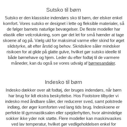
Sutsko til børn
Sutsko er den klassiske indendørs sko til børn, der elsker enkel
komfort. Vores sutsko er designet i lette og fleksible materialer, så
de følger barnets naturlige bevægelser. De fleste modeller har
elastik eller velcrolukning, som gør det let for små hænder at tage
skoene af og på. Vælg uld for maksimal varme eller skind for øget
slidstyrke, alt efter årstid og behov. Skridsikre såler mindsker
risikoen for at glide på glatte gulve, hvilket gør sutsko ideelle til
både børnehave og hjem. Leder du efter fodtøj til de varmere
måneder, kan du også se vores udvalg af
børnesandaler
.
Indesko til børn
Indesko dækker over alt fodtøj, der bruges indendørs, når børn
har brug for lidt ekstra beskyttelse. Hos Footstore tilbyder vi
indesko med åndbare såler, der reducerer sved, samt polstrede
indlæg, der øger komforten ved lang tids brug. Indeskoene er
perfekte til gymnastiksalen eller spejderhytten, hvor almindelige
sokker ikke yder nok støtte. Flere modeller kan maskinvaskes
ved lav temperatur, hvilket gør vedligeholdelsen enkel for