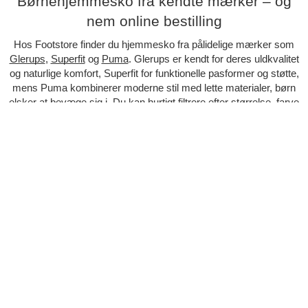
Børnehjemmesko fra kendte mærker – og
nem online bestilling
Hos Footstore finder du hjemmesko fra pålidelige mærker som
Glerups
,
Superfit
og
Puma
. Glerups er kendt for deres uldkvalitet
og naturlige komfort, Superfit for funktionelle pasformer og støtte,
mens Puma kombinerer moderne stil med lette materialer, børn
elsker at bevæge sig i. Du kan hurtigt filtrere efter størrelse, farve
og materiale, så du finder det helt rigtige. Vi tilbyder hurtig
levering, gratis ombytning og nem retur – så det er både trygt og
nemt at købe hjemmesko til børn online
VIL DU VÆRE MED I KLUBBEN?
Modtag nyhedsmails med gode tilbud, rabatkoder og
presales