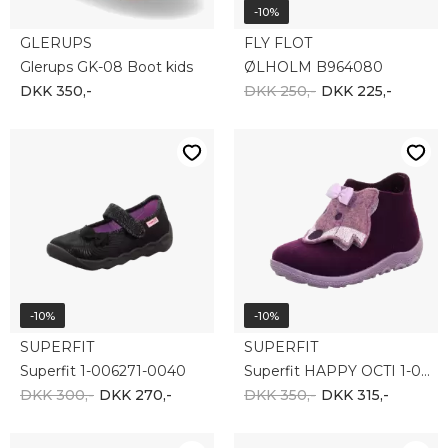
-10%
GLERUPS
FLY FLOT
Glerups GK-08 Boot kids
ØLHOLM B964080
DKK 350,-
DKK 250,-
DKK 225,-
-10%
-10%
SUPERFIT
SUPERFIT
Superfit 1-006271-0040
Superfit HAPPY OCTI 1-006295-8510
DKK 300,-
DKK 270,-
DKK 350,-
DKK 315,-