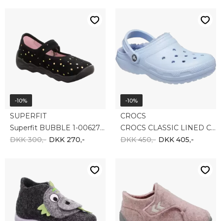
-10%
-10%
SUPERFIT
CROCS
Superfit BUBBLE 1-006271-0020
CROCS CLASSIC LINED CLOG 203591-4NS
DKK 300,-
DKK 270,-
DKK 450,-
DKK 405,-