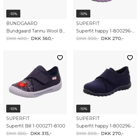
-10%
-10%
BUNDGAARD
SUPERFIT
Bundgaard Tannu Wool BG601051-113
Superfit happy 1-800296-8500
DKK 400,-
DKK 360,-
DKK 300,-
DKK 270,-
-10%
-10%
SUPERFIT
SUPERFIT
Superfit Bill 1-000271-8100
Superfit happy 1-800296-8010
DKK 350,-
DKK 315,-
DKK 300,-
DKK 270,-