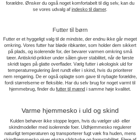
forældre. Ønsker du også noget komfortabelt til dig selv, kan du
se vores udvalg af
indesko til damer
.
Futter til børn
Futter er et hyggeligt valg til de mindste, der endnu ikke går meget
omkring. Vores futter har bløde ribkanter, som holder dem sikkert
på plads, og isolerende for, der bevarer varmen omkring små
tæer. Antiskrid-prikker under sålen giver stabilitet, når de første
skridt tages på glatte overflader. Vælg futter i økologisk uld for
temperaturregulering året rundt eller i skind, hvis du prioriterer
nem rengøring. De er også oplagte som gave til nybagte forældre,
fordi størrelserne er fleksible. Har du selv brug for noget varmt til
hjemmebrug, finder du
futter til mænd
i samme høje kvalitet.
Varme hjemmesko i uld og skind
Kulden behøver ikke stoppe legen, hvis du vælger uld- eller
skindmodeller med isolerende foer. Uldhjemmesko regulerer
naturligt temperaturen og transporterer fugt væk fra huden, mens
skindhjemmesko giver ekstra slidstyrke og formstabilitet. Flere af