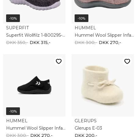
-10%
-10%
SUPERFIT
HUMMEL
Superfit Wollfilz 1-800295-0000
Hummel Wool Slipper Infant 210381-3005
DKK 350,-
DKK 315,-
DKK 300,-
DKK 270,-
-10%
HUMMEL
GLERUPS
Hummel Wool Slipper Infant 210381-2001
Glerups E-03
DKK 300,-
DKK 270,-
DKK 200,-