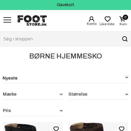
Fri fragt fra 399 kr
Kundeservice
Gavekort
0
Like-liste
Kurv
BØRNE HJEMMESKO
Mærke
Størrelse
Pris