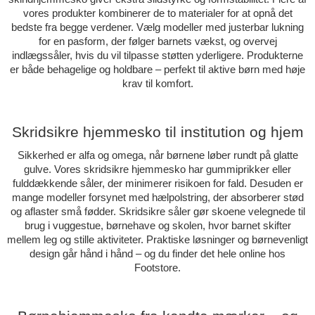
vores produkter kombinerer de to materialer for at opnå det
bedste fra begge verdener. Vælg modeller med justerbar lukning
for en pasform, der følger barnets vækst, og overvej
indlægssåler, hvis du vil tilpasse støtten yderligere. Produkterne
er både behagelige og holdbare – perfekt til aktive børn med høje
krav til komfort.
Skridsikre hjemmesko til institution og hjem
Sikkerhed er alfa og omega, når børnene løber rundt på glatte
gulve. Vores skridsikre hjemmesko har gummiprikker eller
fulddækkende såler, der minimerer risikoen for fald. Desuden er
mange modeller forsynet med hælpolstring, der absorberer stød
og aflaster små fødder. Skridsikre såler gør skoene velegnede til
brug i vuggestue, børnehave og skolen, hvor barnet skifter
mellem leg og stille aktiviteter. Praktiske løsninger og børnevenligt
design går hånd i hånd – og du finder det hele online hos
Footstore.