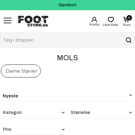
Kundeservice
Gavekort
0
Like-liste
Kurv
MOLS
Dame Støvler
Kategori
Størrelse
Pris