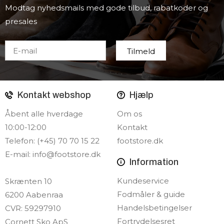
Modtag nyhedsmails med gode tilbud, rabatkoder og
presales
Kontakt webshop
Hjælp
Åbent alle hverdage
Om os
10:00-12:00
Kontakt
Telefon: (+45) 70 70 15 22
footstore.dk
E-mail:
info@footstore.dk
Information
Kundeservice
Skrænten 10
Fodmåler & guide
6200 Aabenraa
Handelsbetingelser
CVR: 59297910
Fortrydelsesret
Cornett Sko ApS