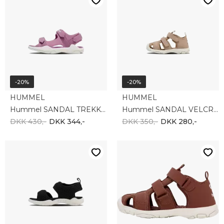
-20%
-20%
HUMMEL
HUMMEL
Hummel SANDAL TREKKING II JR 217947-3383
Hummel SANDAL VELCRO INFANT 217944-8139
DKK 430,-
DKK 344,-
DKK 350,-
DKK 280,-