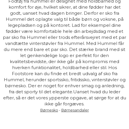
Fodtøj fra hummel er designet med holdbarhed og
komfort for øje, hvilket sikrer, at dine fødder har det
godt, uanset hvad dagen bringer. Derfor er sko fra
Hummel det oplagte valg til både børn og voksne, på
legepladsen og på kontoret. Lad for eksempel dine
fødder være komfortable hele din arbejdsdag med et
par sko fra Hummel eller trods efterårsvejret med et par
vandtætte vinterstøvler fra Hummel. Med Hummel får
du mere end bare et par sko. Det stærke brand med sit
let genkendelige logo er perfekt for den
kvalitetsbevidste, der ikke går på kompromis med
hverken funktionalitet, holdbarhed eller stil. Hos
Footstore kan du finde et bredt udvalg af sko fra
Hummel, herunder sportssko, fritidssko, vinterstøvler og
børnesko. Der er noget for enhver smag og anledning,
fra det sporty til det elegante.Uanset hvad du leder
efter, så er det vores ypperste opgave, at sørge for at du
ikke går forgæves.
Børnesko
-
Børnesandaler