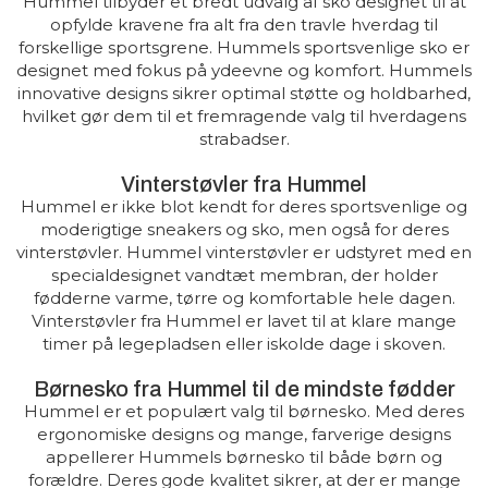
Hummel tilbyder et bredt udvalg af sko designet til at
opfylde kravene fra alt fra den travle hverdag til
forskellige sportsgrene. Hummels sportsvenlige sko er
designet med fokus på ydeevne og komfort. Hummels
innovative designs sikrer optimal støtte og holdbarhed,
hvilket gør dem til et fremragende valg til hverdagens
strabadser.
Vinterstøvler fra Hummel
Hummel er ikke blot kendt for deres sportsvenlige og
moderigtige sneakers og sko, men også for deres
vinterstøvler. Hummel vinterstøvler er udstyret med en
specialdesignet vandtæt membran, der holder
fødderne varme, tørre og komfortable hele dagen.
Vinterstøvler fra Hummel er lavet til at klare mange
timer på legepladsen eller iskolde dage i skoven.
Børnesko fra Hummel til de mindste fødder
Hummel er et populært valg til børnesko. Med deres
ergonomiske designs og mange, farverige designs
appellerer Hummels børnesko til både børn og
forældre. Deres gode kvalitet sikrer, at der er mange