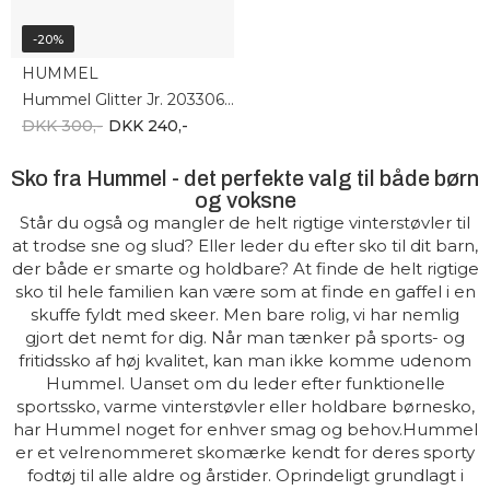
-20%
HUMMEL
Hummel Glitter Jr. 203306-1508
DKK 300,-
DKK 240,-
Sko fra Hummel - det perfekte valg til både børn
og voksne
Står du også og mangler de helt rigtige vinterstøvler til
at trodse sne og slud? Eller leder du efter sko til dit barn,
der både er smarte og holdbare? At finde de helt rigtige
sko til hele familien kan være som at finde en gaffel i en
skuffe fyldt med skeer. Men bare rolig, vi har nemlig
gjort det nemt for dig. Når man tænker på sports- og
fritidssko af høj kvalitet, kan man ikke komme udenom
Hummel. Uanset om du leder efter funktionelle
sportssko, varme vinterstøvler eller holdbare børnesko,
har Hummel noget for enhver smag og behov.Hummel
er et velrenommeret skomærke kendt for deres sporty
fodtøj til alle aldre og årstider. Oprindeligt grundlagt i