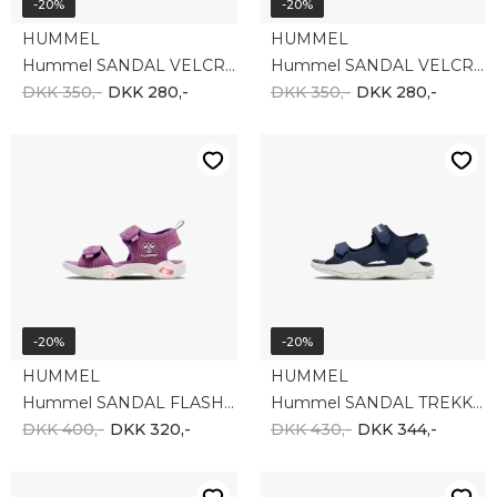
-20%
-20%
HUMMEL
HUMMEL
Hummel SANDAL VELCRO INFANT 217944-7405
Hummel SANDAL VELCRO INFANT 217944-3220
DKK 350,-
DKK 280,-
DKK 350,-
DKK 280,-
-20%
-20%
HUMMEL
HUMMEL
Hummel SANDAL FLASH 216753-3383
Hummel SANDAL TREKKING II JR 217947-7642
DKK 400,-
DKK 320,-
DKK 430,-
DKK 344,-