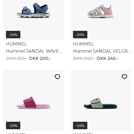
-20%
-20%
HUMMEL
HUMMEL
Hummel SANDAL WAVE JR 211504-7986
Hummel SANDAL VELCRO INFANT 217944-3596
DKK 250,-
DKK 200,-
DKK 300,-
DKK 240,-
-20%
-20%