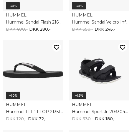
-30%
-30%
HUMMEL
HUMMEL
Hummel Sandal Flash 216753-2001
Hummel Sandal Velcro Infant 217944-8073
DKK 400,-
DKK 280,-
DKK 350,-
DKK 245,-
-40%
-45%
HUMMEL
HUMMEL
Hummel FLIP FLOP 213513-2001
Hummel Sport Jr. 203304-2001
DKK 120,-
DKK 72,-
DKK 330,-
DKK 180,-