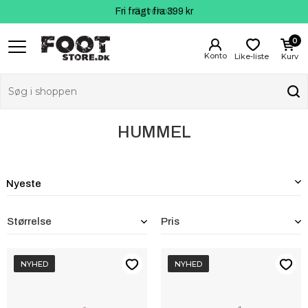
Fri fragt fra 399 kr
Kundeservice
Gavekort
0
Like-liste
Kurv
HUMMEL
Størrelse
Pris
NYHED
NYHED