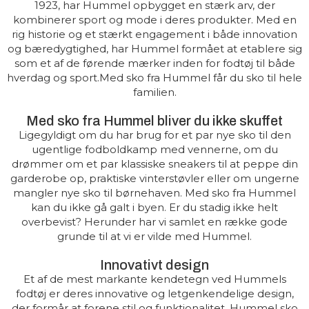
1923, har Hummel opbygget en stærk arv, der
kombinerer sport og mode i deres produkter. Med en
rig historie og et stærkt engagement i både innovation
og bæredygtighed, har Hummel formået at etablere sig
som et af de førende mærker inden for fodtøj til både
hverdag og sport.Med sko fra Hummel får du sko til hele
familien.
Med sko fra Hummel bliver du ikke skuffet
Ligegyldigt om du har brug for et par nye sko til den
ugentlige fodboldkamp med vennerne, om du
drømmer om et par klassiske sneakers til at peppe din
garderobe op, praktiske vinterstøvler eller om ungerne
mangler nye sko til børnehaven. Med sko fra Hummel
kan du ikke gå galt i byen. Er du stadig ikke helt
overbevist? Herunder har vi samlet en række gode
grunde til at vi er vilde med Hummel.
Innovativt design
Et af de mest markante kendetegn ved Hummels
fodtøj er deres innovative og letgenkendelige design,
der formår at forene stil og funktionalitet. Hummel sko