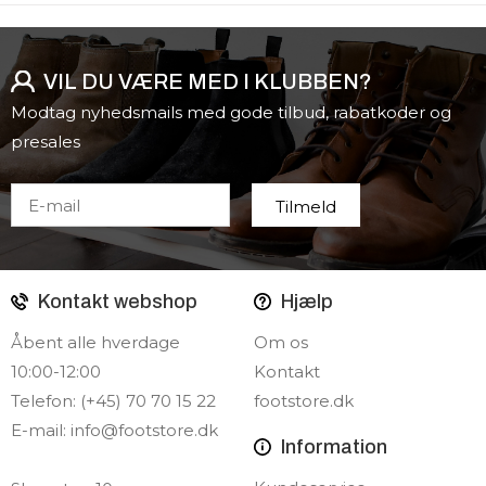
VIL DU VÆRE MED I KLUBBEN?
Modtag nyhedsmails med gode tilbud, rabatkoder og
presales
Kontakt webshop
Hjælp
Åbent alle hverdage
Om os
10:00-12:00
Kontakt
Telefon: (+45) 70 70 15 22
footstore.dk
E-mail:
info@footstore.dk
Information