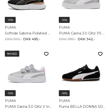
-10%
-10%
PUMA
PUMA
Softride Sabrina Polished Chrome Wns 313719-01
PUMA Carina 3.0 Glitz PS 408376-01
DKK 550,-
DKK 495,-
DKK 380,-
DKK 342,-
NYHED
-10%
-10%
PUMA
PUMA
PUMA Carina 3.0 Glitz V Inf 408377-01
Puma BELLA DONNA SD 402673-01