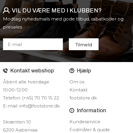
VIL DU VÆRE MED I KLUBBEN?
Modtag nyhedsmails med gode tilbud, rabatkoder og
presales
Kontakt webshop
Hjælp
Åbent alle hverdage
Om os
10:00-12:00
Kontakt
Telefon: (+45) 70 70 15 22
footstore.dk
E-mail:
info@footstore.dk
Information
Kundeservice
Skrænten 10
Fodmåler & guide
6200 Aabenraa