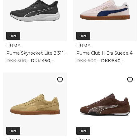
-10%
-10%
PUMA
PUMA
Puma Skyrocket Lite 2 311730-09
Puma Club II Era Suede 400717-17
DKK 500,-
DKK 450,-
DKK 600,-
DKK 540,-
-10%
-10%