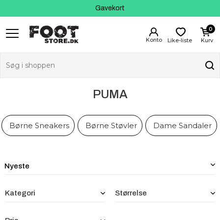
Fri fragt fra 399 kr
Kundeservice
Gavekort
0
Like-liste
Kurv
PUMA
Børne Sneakers
Børne Støvler
Dame Sandaler
Kategori
Størrelse