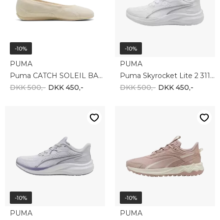
-10%
-10%
PUMA
PUMA
Puma CATCH SOLEIL BALLERINA SD 406310-02
Puma Skyrocket Lite 2 311730-29
DKK 500,-
DKK 450,-
DKK 500,-
DKK 450,-
-10%
-10%
PUMA
PUMA