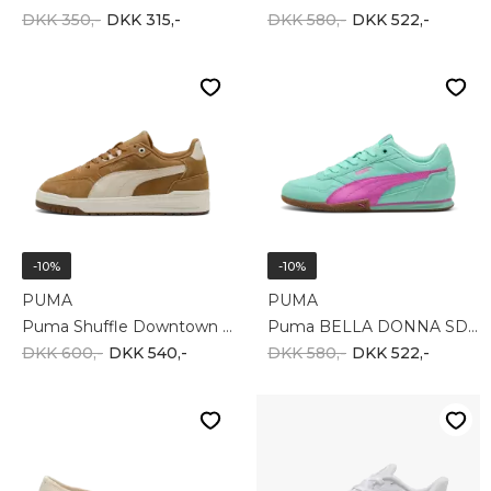
DKK 350,-
DKK 315,-
DKK 580,-
DKK 522,-
-10%
-10%
PUMA
PUMA
Puma Shuffle Downtown SD 402597-07
Puma BELLA DONNA SD 402673-13
DKK 600,-
DKK 540,-
DKK 580,-
DKK 522,-