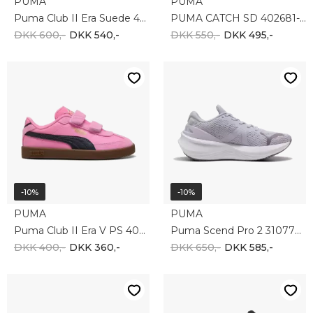
PUMA
PUMA
Puma Club II Era Suede 400717-27
PUMA CATCH SD 402681-05
DKK 600,-
DKK 540,-
DKK 550,-
DKK 495,-
-10%
-10%
PUMA
PUMA
Puma Club II Era V PS 402307-13
Puma Scend Pro 2 310779-18
DKK 400,-
DKK 360,-
DKK 650,-
DKK 585,-