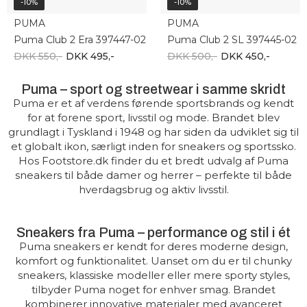
-10%
-10%
PUMA
PUMA
Puma Club 2 Era 397447-02
Puma Club 2 SL 397445-02
DKK 550,-
DKK 495,-
DKK 500,-
DKK 450,-
Puma – sport og streetwear i samme skridt
Puma er et af verdens førende sportsbrands og kendt
for at forene sport, livsstil og mode. Brandet blev
grundlagt i Tyskland i 1948 og har siden da udviklet sig til
et globalt ikon, særligt inden for sneakers og sportssko.
Hos Footstore.dk finder du et bredt udvalg af Puma
sneakers til både damer og herrer – perfekte til både
hverdagsbrug og aktiv livsstil.
Sneakers fra Puma – performance og stil i ét
Puma sneakers er kendt for deres moderne design,
komfort og funktionalitet. Uanset om du er til chunky
sneakers, klassiske modeller eller mere sporty styles,
tilbyder Puma noget for enhver smag. Brandet
kombinerer innovative materialer med avanceret