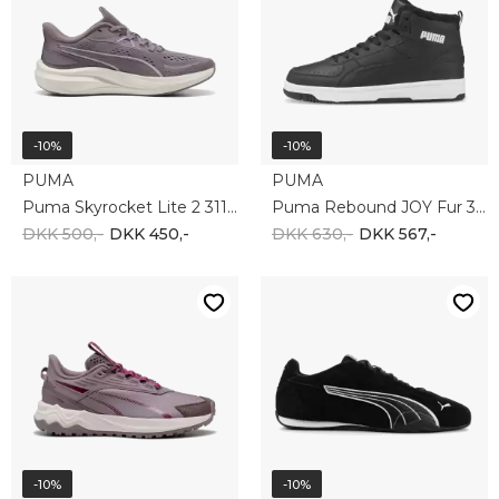
-10%
-10%
PUMA
PUMA
Puma Skyrocket Lite 2 311730-10
Puma Rebound JOY Fur 375576-01
DKK 500,-
DKK 450,-
DKK 630,-
DKK 567,-
-10%
-10%