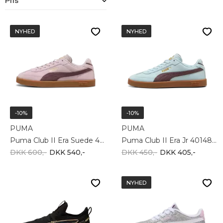
Pris
NYHED
NYHED
-10%
-10%
PUMA
PUMA
Puma Club II Era Suede 400717-36
Puma Club II Era Jr 401489-30
DKK 600,-
DKK 540,-
DKK 450,-
DKK 405,-
NYHED