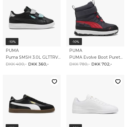
-10%
-10%
PUMA
PUMA
Puma SMSH 3.0L GLTTRVLCR 395609-05
PUMA Evolve Boot Puretex AC 392649-05
DKK 400,-
DKK 360,-
DKK 780,-
DKK 702,-