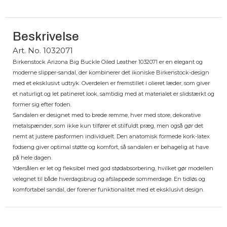
Beskrivelse
Art. No. 1032071
Birkenstock Arizona Big Buckle Oiled Leather 1032071 er en elegant og
moderne slipper-sandal, der kombinerer det ikoniske Birkenstock-design
med et eksklusivt udtryk. Overdelen er fremstillet i olieret læder, som giver
et naturligt og let patineret look, samtidig med at materialet er slidstærkt og
former sig efter foden.
Sandalen er designet med to brede remme, hver med store, dekorative
metalspænder, som ikke kun tilfører et stilfuldt præg, men også gør det
nemt at justere pasformen individuelt. Den anatomisk formede kork-latex
fodseng giver optimal støtte og komfort, så sandalen er behagelig at have
på hele dagen.
Ydersålen er let og fleksibel med god stødabsorbering, hvilket gør modellen
velegnet til både hverdagsbrug og afslappede sommerdage. En tidløs og
komfortabel sandal, der forener funktionalitet med et eksklusivt design.