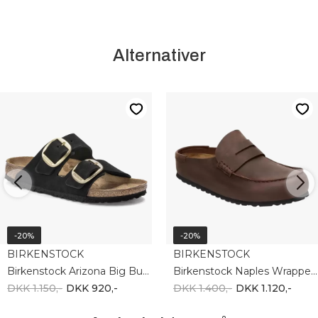
Alternativer
-20%
-20%
BIRKENSTOCK
BIRKENSTOCK
Birkenstock Arizona Big Buckle 1023290
Birkenstock Naples Wrapped Oiled Leather U 1029700
DKK 1.150,-
DKK 920,-
DKK 1.400,-
DKK 1.120,-