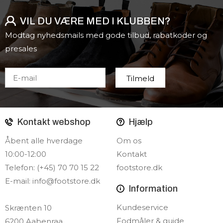
VIL DU VÆRE MED I KLUBBEN?
Modtag nyhedsmails med gode tilbud, rabatkoder og
presales
Kontakt webshop
Hjælp
Åbent alle hverdage
Om os
10:00-12:00
Kontakt
Telefon: (+45) 70 70 15 22
footstore.dk
E-mail:
info@footstore.dk
Information
Kundeservice
Skrænten 10
Fodmåler & guide
6200 Aabenraa