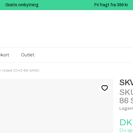
Gratis ombytning
Fri fragt fra 399 kr
kort
Outlet
r closed 2043-86 SAND
SK
SKU
86
Lagern
DK
Du sp