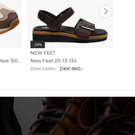
-20%
NEW FEET
Skechers D'Lites Vintage Wave 150725 NTBR
New Feet 211-13-134
DKK 1.200,-
DKK 960,-