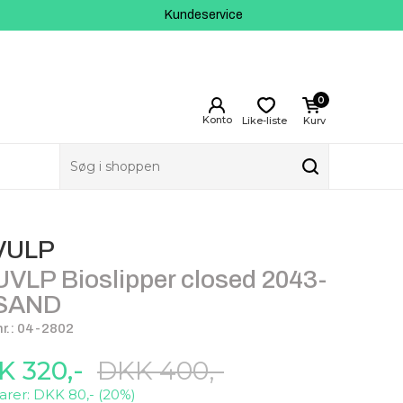
Kundeservice
0
Like-liste
Kurv
VULP
VLP Bioslipper closed 2043-
 SAND
r.: 04-2802
K 320,-
DKK 400,-
arer: DKK 80,- (20%)