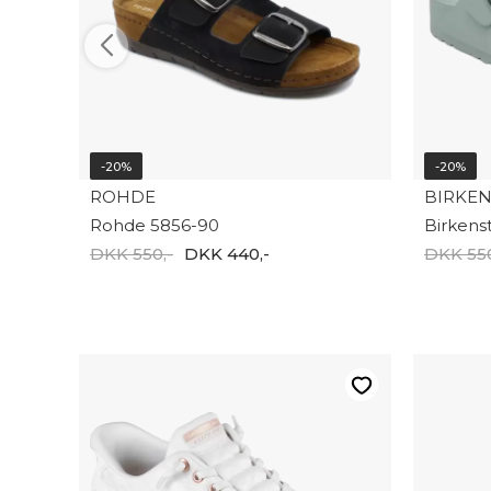
-20%
-20%
ROHDE
BIRKE
Rohde 5856-90
DKK 550,-
DKK 440,-
DKK 550