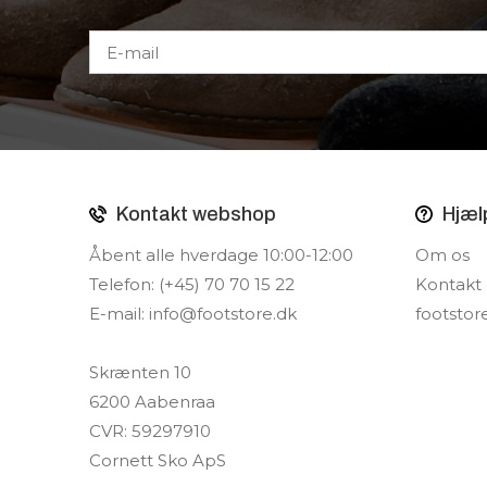
Kontakt webshop
Hjæl
Åbent alle hverdage 10:00-12:00
Om os
Telefon: (+45) 70 70 15 22
Kontakt
E-mail:
info@footstore.dk
footstor
Skrænten 10
6200 Aabenraa
CVR: 59297910
Cornett Sko ApS