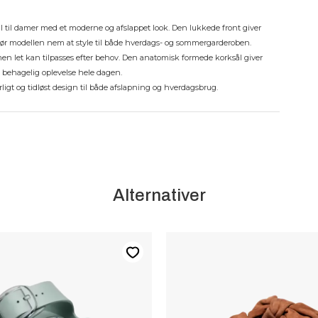
al til damer med et moderne og afslappet look. Den lukkede front giver
 gør modellen nem at style til både hverdags- og sommergarderoben.
n let kan tilpasses efter behov. Den anatomisk formede korksål giver
n behagelig oplevelse hele dagen.
rligt og tidløst design til både afslapning og hverdagsbrug.
Alternativer