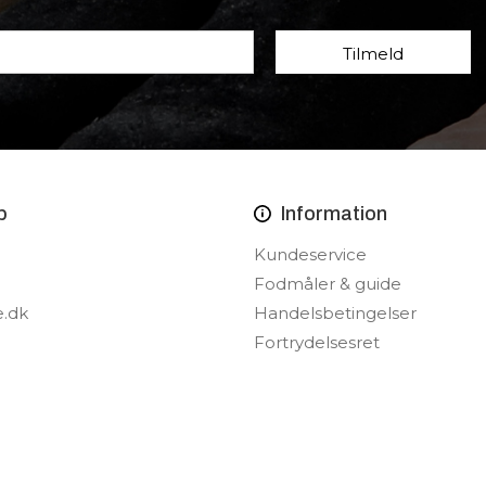
p
Information
Kundeservice
Fodmåler & guide
e.dk
Handelsbetingelser
Fortrydelsesret