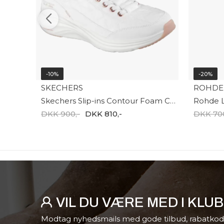
-10%
-20%
SKECHERS
ROHDE
Skechers Slip-ins Contour Foam Cozy 150413 WTRG
Rohde L
DKK 900,-
DKK 810,-
DKK 700
VIL DU VÆRE MED I KLU
Modtag nyhedsmails med gode tilbud, rabatkod