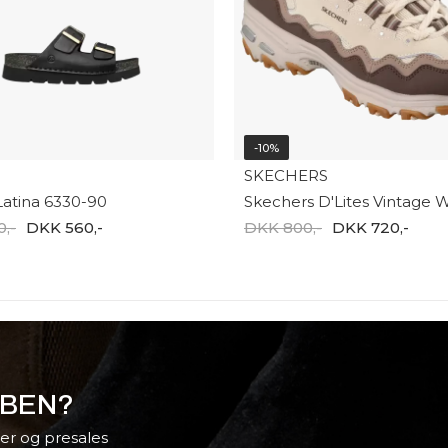
-10%
SKECHERS
atina 6330-90
,-
DKK 560,-
DKK 800,-
DKK 720,-
BBEN?
er og presales