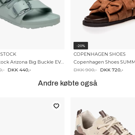
-20%
NSTOCK
COPENHAGEN SHOES
Birkenstock Arizona Big Buckle EVA Women 1031301
,-
DKK 440,-
DKK 900,-
DKK 720,-
Andre købte også