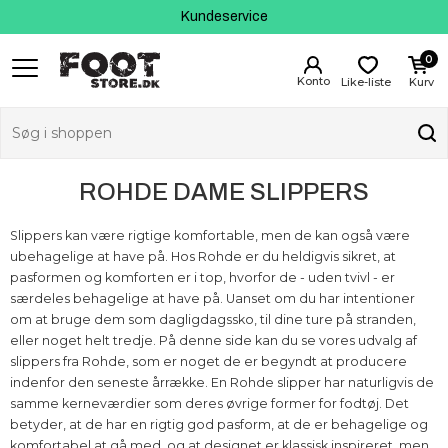
Kundeservice
Gavekort
0
Like-liste
Kurv
ROHDE DAME SLIPPERS
Slippers kan være rigtige komfortable, men de kan også være
ubehagelige at have på. Hos Rohde er du heldigvis sikret, at
pasformen og komforten er i top, hvorfor de - uden tvivl - er
særdeles behagelige at have på. Uanset om du har intentioner
om at bruge dem som dagligdagssko, til dine ture på stranden,
eller noget helt tredje. På denne side kan du se vores udvalg af
slippers fra Rohde, som er noget de er begyndt at producere
indenfor den seneste årrække. En Rohde slipper har naturligvis de
samme kerneværdier som deres øvrige former for fodtøj. Det
betyder, at de har en rigtig god pasform, at de er behagelige og
komfortabel at gå med, og at designet er klassisk inspireret, men