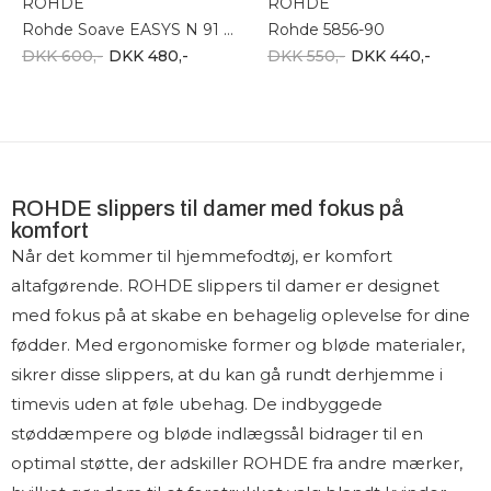
ROHDE
ROHDE
Rohde Soave EASYS N 91 5410-29
Rohde 5856-90
DKK 600,-
DKK 480,-
DKK 550,-
DKK 440,-
ROHDE slippers til damer med fokus på
komfort
Når det kommer til hjemmefodtøj, er komfort
altafgørende. ROHDE slippers til damer er designet
med fokus på at skabe en behagelig oplevelse for dine
fødder. Med ergonomiske former og bløde materialer,
sikrer disse slippers, at du kan gå rundt derhjemme i
timevis uden at føle ubehag. De indbyggede
støddæmpere og bløde indlægssål bidrager til en
optimal støtte, der adskiller ROHDE fra andre mærker,