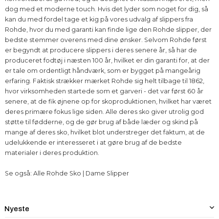
dog med et moderne touch. Hvis det lyder som noget for dig, så
kan du med fordel tage et kig på vores udvalg af slippers fra
Rohde, hvor du med garanti kan finde lige den Rohde slipper, der
bedste stemmer overens med dine ønsker. Selvom Rohde først
er begyndt at producere slippers i deres senere år, så har de
produceret fodtøj i næsten 100 år, hvilket er din garanti for, at der
er tale om ordentligt håndværk, som er bygget på mangeårig
erfaring. Faktisk strækker mærket Rohde sig helt tilbage til 1862,
hvor virksomheden startede som et garveri - det var først 60 år
senere, at de fik øjnene op for skoproduktionen, hvilket har været
deres primære fokus lige siden. Alle deres sko giver utrolig god
støtte til fødderne, og de gør brug af både læder og skind på
mange af deres sko, hvilket blot understreger det faktum, at de
udelukkende er interesseret i at gøre brug af de bedste
materialer i deres produktion.
Se også:
Alle Rohde Sko
|
Dame Slipper