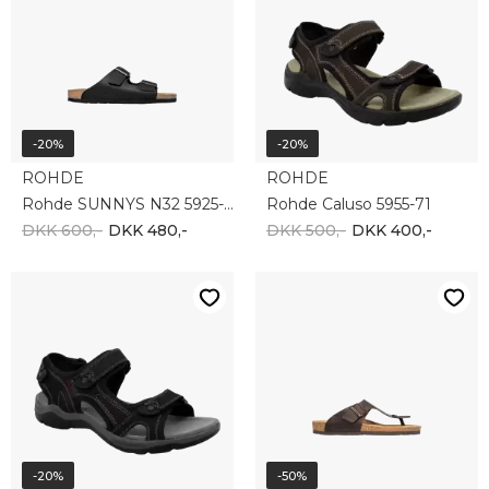
-20%
-20%
ROHDE
ROHDE
Rohde SUNNYS N32 5925-90
Rohde Caluso 5955-71
DKK 600,-
DKK 480,-
DKK 500,-
DKK 400,-
-20%
-50%