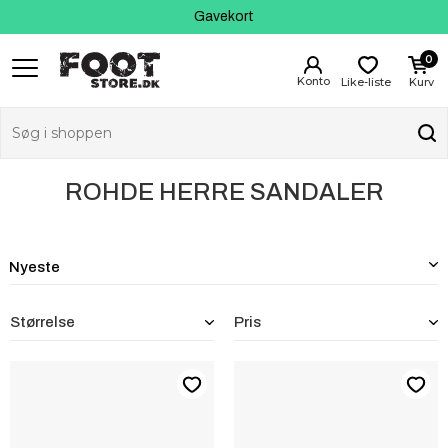
Kundeservice
Gavekort
0
Like-liste
Kurv
ROHDE HERRE SANDALER
Størrelse
Pris