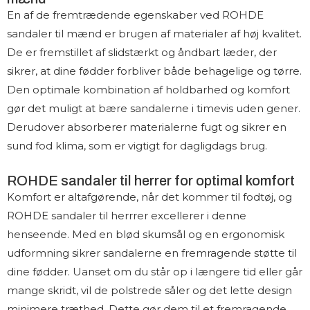
En af de fremtrædende egenskaber ved ROHDE
sandaler til mænd er brugen af materialer af høj kvalitet.
De er fremstillet af slidstærkt og åndbart læder, der
sikrer, at dine fødder forbliver både behagelige og tørre.
Den optimale kombination af holdbarhed og komfort
gør det muligt at bære sandalerne i timevis uden gener.
Derudover absorberer materialerne fugt og sikrer en
sund fod klima, som er vigtigt for dagligdags brug.
ROHDE sandaler til herrer for optimal komfort
Komfort er altafgørende, når det kommer til fodtøj, og
ROHDE sandaler til herrrer excellerer i denne
henseende. Med en blød skumsål og en ergonomisk
udformning sikrer sandalerne en fremragende støtte til
dine fødder. Uanset om du står op i længere tid eller går
mange skridt, vil de polstrede såler og det lette design
minimere træthed. Dette gør dem til et fremragende