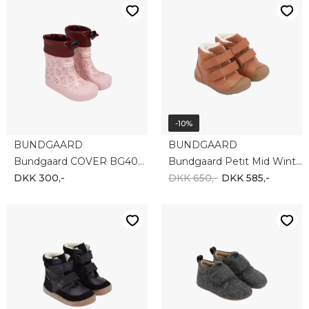
-10%
BUNDGAARD
BUNDGAARD
Bundgaard COVER BG401040-995
Bundgaard Petit Mid Winter BG303201-235
DKK 300,-
DKK 650,-
DKK 585,-