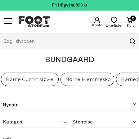
Fri fragt fra 399 kr
Kundeservice
Gavekort
0
Like-liste
Kurv
BUNDGAARD
Børne Gummistøvler
Børne Hjemmesko
Børne 
Kategori
Størrelse