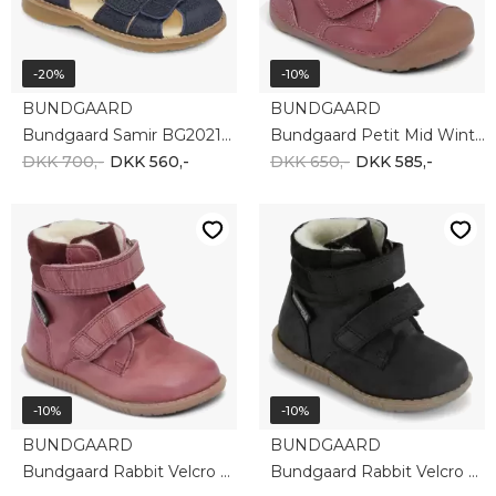
-20%
-10%
BUNDGAARD
BUNDGAARD
Bundgaard Samir BG202178G-518
Bundgaard Petit Mid Winter BG303201DG-726
DKK 700,-
DKK 560,-
DKK 650,-
DKK 585,-
-10%
-10%
BUNDGAARD
BUNDGAARD
Bundgaard Rabbit Velcro BG303069G-726
Bundgaard Rabbit Velcro BG303069G-100