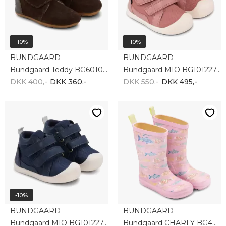
-10%
-10%
BUNDGAARD
BUNDGAARD
Bundgaard Teddy BG601058-2290
Bundgaard MIO BG101227-3369
DKK 400,-
DKK 360,-
DKK 550,-
DKK 495,-
-10%
BUNDGAARD
BUNDGAARD
Bundgaard MIO BG101227-5385
Bundgaard CHARLY BG401052_9404