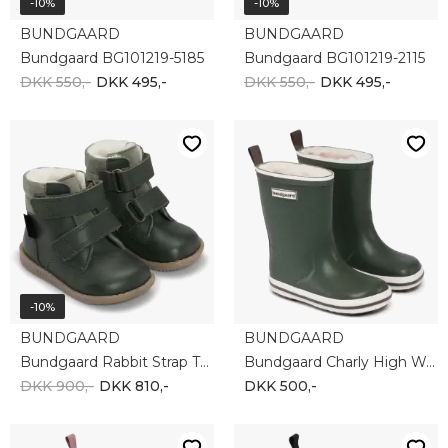
-10%
-10%
BUNDGAARD
BUNDGAARD
Bundgaard BG101219-5185
Bundgaard BG101219-2115
DKK 550,-
DKK 495,-
DKK 550,-
DKK 495,-
-10%
BUNDGAARD
BUNDGAARD
Bundgaard Rabbit Strap TEX BG303069-653
Bundgaard Charly High Warm BG401033-603
DKK 900,-
DKK 810,-
DKK 500,-