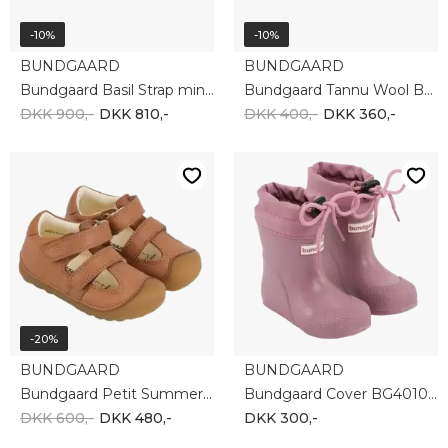
-10%
-10%
BUNDGAARD
BUNDGAARD
Bundgaard Basil Strap mini Tex BG303292-505
Bundgaard Tannu Wool BG601051-113
DKK 900,-
DKK 810,-
DKK 400,-
DKK 360,-
-20%
BUNDGAARD
BUNDGAARD
Bundgaard Petit Summer BG202173-235
Bundgaard Cover BG401040-726
DKK 600,-
DKK 480,-
DKK 300,-