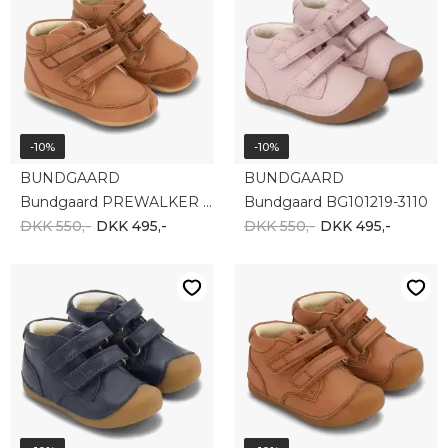
-10%
-10%
BUNDGAARD
BUNDGAARD
Bundgaard PREWALKER BG501024-2115
Bundgaard BG101219-3110
DKK 550,-
DKK 495,-
DKK 550,-
DKK 495,-