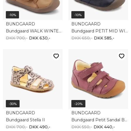
-10%
-10%
BUNDGAARD
BUNDGAARD
Bundgaard WALK WINTER TEX BG303222DG-213
Bundgaard PETIT MID WINTER STRAP BG303201DG-519
DKK 700,-
DKK 630,-
DKK 650,-
DKK 585,-
-30%
-20%
BUNDGAARD
BUNDGAARD
Bundgaard Stella II
Bundgaard Petit Sandal BG202066-726
DKK 700,-
DKK 490,-
DKK 550,-
DKK 440,-