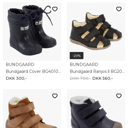
-20%
BUNDGAARD
BUNDGAARD
Bundgaard Cover BG401040-501
Bundgaard Ranjos ll BG202046-100
DKK 300,-
DKK 700,-
DKK 560,-