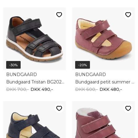
-30%
-20%
BUNDGAARD
BUNDGAARD
Bundgaard Tristan BG202129G-133
Bundgaard petit summer BG202173-726
DKK 700,-
DKK 490,-
DKK 600,-
DKK 480,-