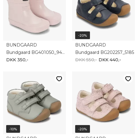
-20%
BUNDGAARD
BUNDGAARD
Bundgaard BG401050_9403
Bundgaard BG202257_5185
DKK 350,-
DKK 550,-
DKK 440,-
-10%
-20%