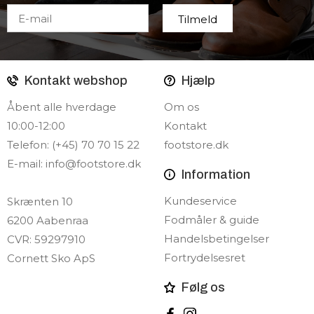
Kontakt webshop
Hjælp
Åbent alle hverdage
Om os
10:00-12:00
Kontakt
Telefon: (+45) 70 70 15 22
footstore.dk
E-mail:
info@footstore.dk
Information
Kundeservice
Skrænten 10
Fodmåler & guide
6200 Aabenraa
Handelsbetingelser
CVR: 59297910
Fortrydelsesret
Cornett Sko ApS
Følg os