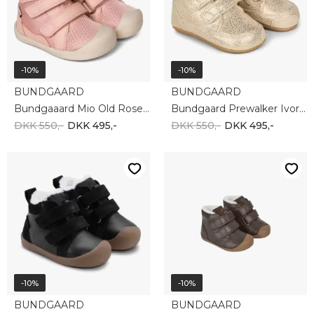
-10%
-10%
BUNDGAARD
BUNDGAARD
Bundgaaard Mio Old Rose BG101227_3310
Bundgaard Prewalker Ivory Gold BG501024_1204
DKK 550,-
DKK 495,-
DKK 550,-
DKK 495,-
-10%
-10%
BUNDGAARD
BUNDGAARD