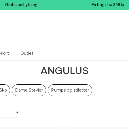
Gratis ombytning
Fri fragt fra 399 kr
kort
Outlet
ANGULUS
Sko
Dame Støvler
Pumps og stiletter