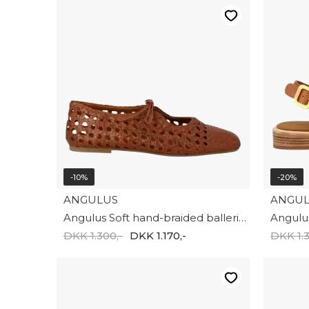
-10%
-20%
ANGULUS
ANGU
Angulus Soft hand-braided ballerina 1698-101-3614
DKK 1.300,-
DKK 1.170,-
DKK 1.3