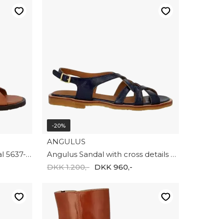
-20%
ANGULUS
Angulus Classic cross sandal 5637-106-3637
Angulus Sandal with cross details 5870-201-4603
DKK 1.200,-
DKK 960,-