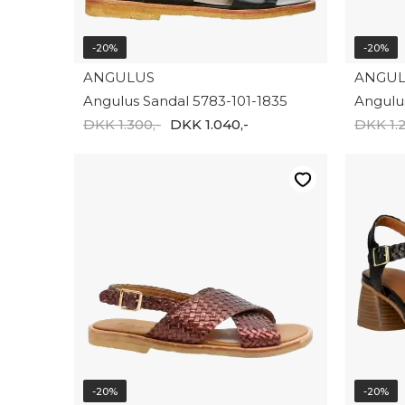
-20%
-20%
ANGULUS
ANGU
Angulus Sandal 5783-101-1835
Angulu
DKK 1.300,-
DKK 1.040,-
DKK 1.2
-20%
-20%