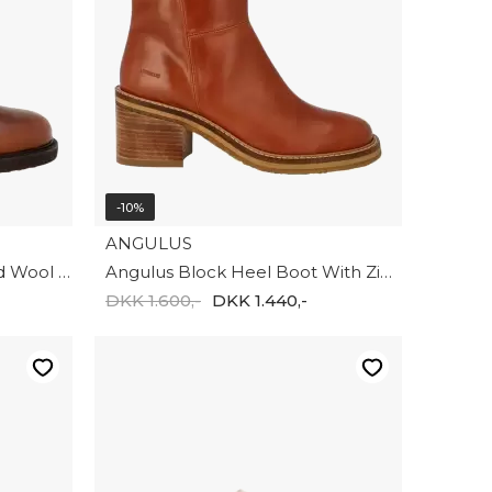
-10%
ANGULUS
Angulus Boot With Tex And Wool Lining 7863-1023749
Angulus Block Heel Boot With Zipper 7795-103-8473
DKK 1.600,-
DKK 1.440,-