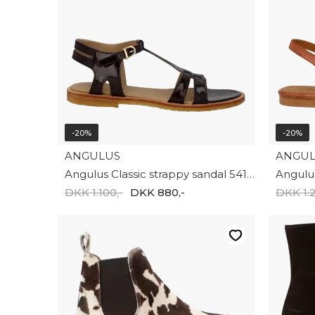
-20%
-20%
ANGULUS
ANGU
Angulus Classic strappy sandal 5415-111-2368
DKK 1.100,-
DKK 880,-
DKK 1.2