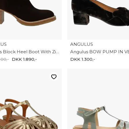
LUS
ANGULUS
Angulus Block Heel Boot With Zipper 7696-1018187
00,-
DKK 1.890,-
DKK 1.300,-