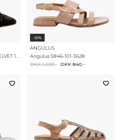
-30%
ANGULUS
Angulus BOW PUMP IN VELVET 1550-1073466
Angulus 5846-101-3628
DKK 1.200,-
DKK 840,-