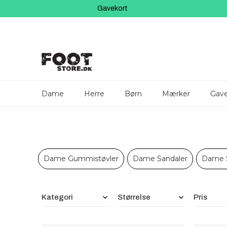
Gavekort
Dame
Herre
Børn
Mærker
Gave
Dame Gummistøvler
Dame Sandaler
Dame 
Filtre
Kategori
Størrelse
Pris