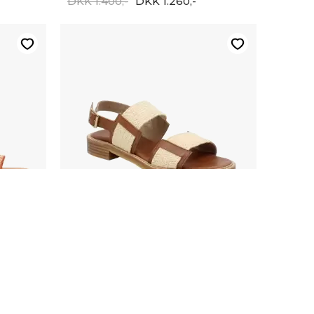
DKK 1.400,-
DKK 1.260,-
-20%
ANGULUS
Angulus 5803-101-2902
DKK 1.400,-
DKK 1.120,-