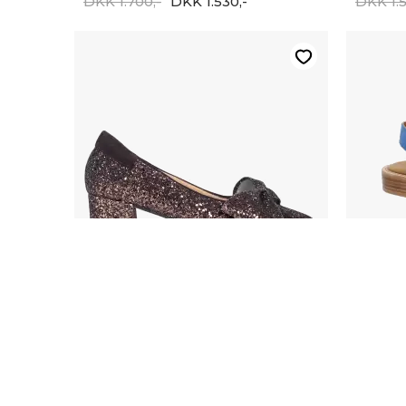
DKK 1.700,-
DKK 1.530,-
DKK 1.5
-20%
ANGULUS
ANGU
ATC Angulus 1550-1043403
Angulu
DKK 1.300,-
DKK 1.4