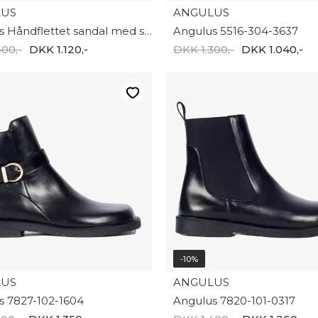
LUS
ANGULUS
Angulus Håndflettet sandal med skulpturel hæl 5845-101 2072
Angulus 5516-304-3637
00,-
DKK 1.120,-
DKK 1.300,-
DKK 1.040,-
-10%
LUS
ANGULUS
s 7827-102-1604
Angulus 7820-101-0317