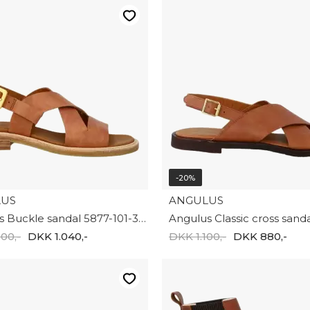
-20%
LUS
ANGULUS
Angulus Buckle sandal 5877-101-3637
00,-
DKK 1.040,-
DKK 1.100,-
DKK 880,-