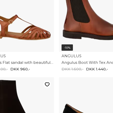
-10%
LUS
ANGULUS
Angulus Flat sandal with beautiful 5841-101-1789
00,-
DKK 960,-
DKK 1.600,-
DKK 1.440,-