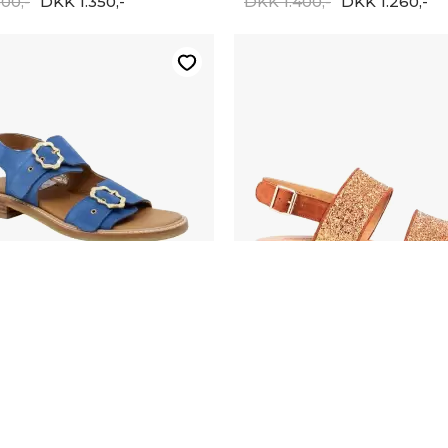
00,-
DKK 1.350,-
DKK 1.400,-
DKK 1.260,-
-20%
LUS
ANGULUS
s 5822-101-2833
Angulus 5814-101-2898
00,-
DKK 1.120,-
DKK 1.100,-
DKK 880,-