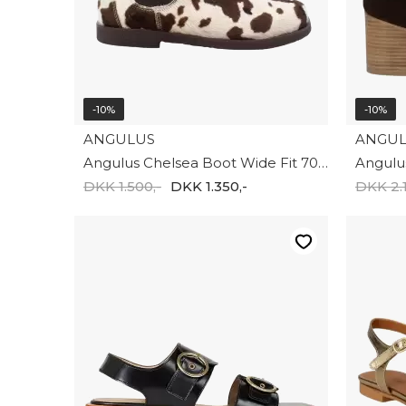
-10%
-10%
ANGULUS
ANGU
Angulus Chelsea Boot Wide Fit 7068-105-4332
DKK 1.500,-
DKK 1.350,-
DKK 2.1