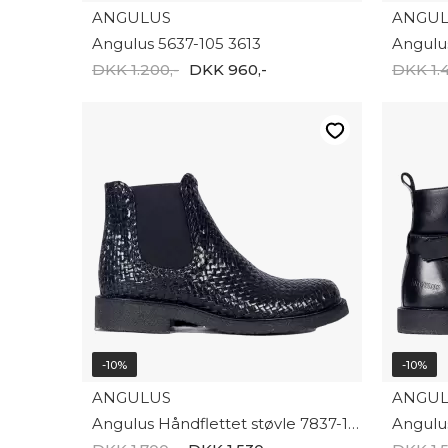
ANGULUS
ANGU
Angulus 5637-105 3613
DKK 1.200,-
DKK 960,-
DKK 1.4
-10%
-10%
ANGULUS
ANGU
Angulus Håndflettet støvle 7837-101-2966
Angulu