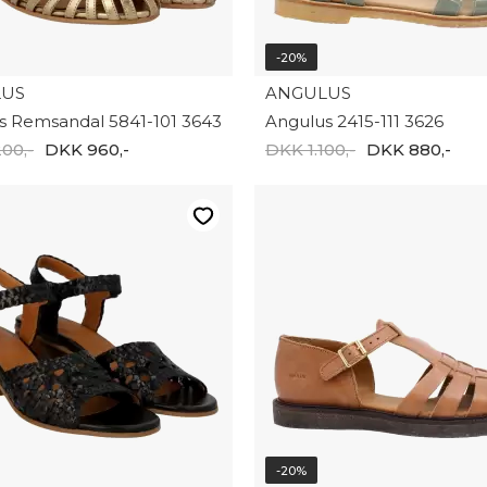
-20%
LUS
ANGULUS
s Remsandal 5841-101 3643
Angulus 2415-111 3626
00,-
DKK 960,-
DKK 1.100,-
DKK 880,-
-20%