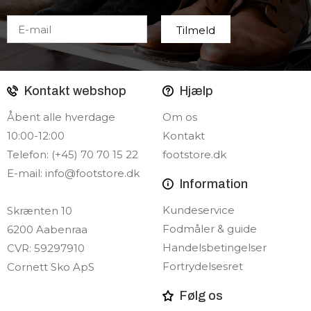
Kontakt webshop
Hjælp
Åbent alle hverdage
Om os
10:00-12:00
Kontakt
Telefon: (+45) 70 70 15 22
footstore.dk
E-mail:
info@footstore.dk
Information
Kundeservice
Skrænten 10
Fodmåler & guide
6200 Aabenraa
Handelsbetingelser
CVR: 59297910
Fortrydelsesret
Cornett Sko ApS
Følg os