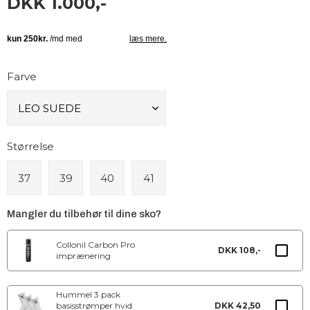
DKK 1.000,-
Farve
Størrelse
37
39
40
41
Mangler du tilbehør til dine sko?
Collonil Carbon Pro
DKK 108,-
imprænering
Hummel 3 pack
basisstrømper hvid
DKK 42,50