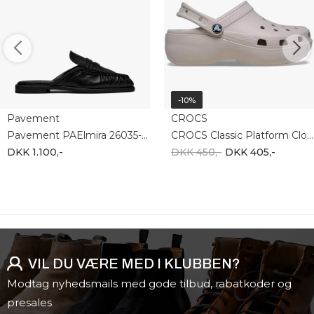
-10%
Pavement
CROCS
Pavement PAElmira 26035-020
CROCS Classic Platform Clog W 206750-2PL
DKK 1.100,-
DKK 450,-
DKK 405,-
VIL DU VÆRE MED I KLUBBEN?
Modtag nyhedsmails med gode tilbud, rabatkoder og
presales