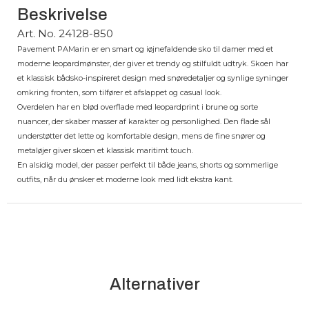
Beskrivelse
Art. No. 24128-850
Pavement PAMarin er en smart og iøjnefaldende sko til damer med et
moderne leopardmønster, der giver et trendy og stilfuldt udtryk. Skoen har
et klassisk bådsko-inspireret design med snøredetaljer og synlige syninger
omkring fronten, som tilfører et afslappet og casual look.
Overdelen har en blød overflade med leopardprint i brune og sorte
nuancer, der skaber masser af karakter og personlighed. Den flade sål
understøtter det lette og komfortable design, mens de fine snører og
metaløjer giver skoen et klassisk maritimt touch.
En alsidig model, der passer perfekt til både jeans, shorts og sommerlige
outfits, når du ønsker et moderne look med lidt ekstra kant.
Alternativer