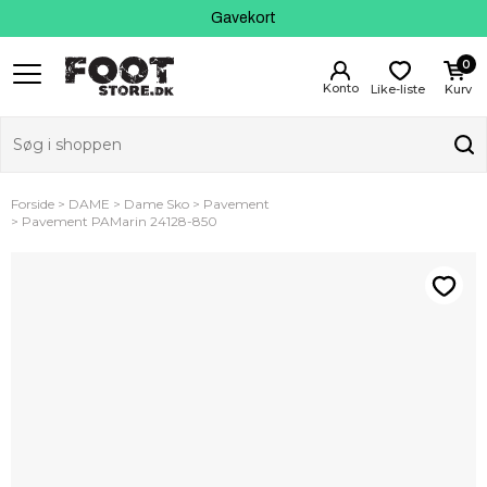
Kundeservice
Gavekort
0
Like-liste
Kurv
Forside
DAME
Dame Sko
Pavement
Pavement PAMarin 24128-850