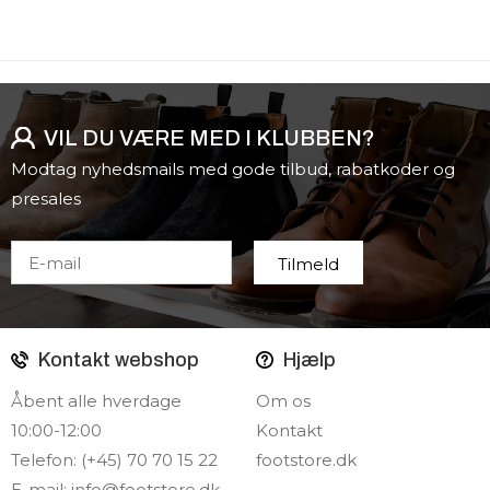
VIL DU VÆRE MED I KLUBBEN?
Modtag nyhedsmails med gode tilbud, rabatkoder og
presales
Kontakt webshop
Hjælp
Åbent alle hverdage
Om os
10:00-12:00
Kontakt
Telefon: (+45) 70 70 15 22
footstore.dk
E-mail:
info@footstore.dk