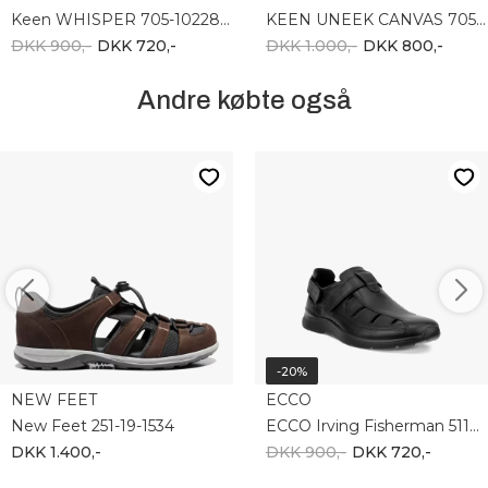
Keen WHISPER 705-1022809
KEEN UNEEK CANVAS 705-1031724
DKK 900,-
DKK 720,-
DKK 1.000,-
DKK 800,-
Andre købte også
-20%
NEW FEET
ECCO
New Feet 251-19-1534
ECCO Irving Fisherman 511764-01001
DKK 1.400,-
DKK 900,-
DKK 720,-