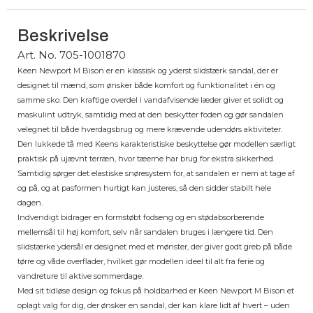
Beskrivelse
Art. No. 705-1001870
Keen Newport M Bison er en klassisk og yderst slidstærk sandal, der er
designet til mænd, som ønsker både komfort og funktionalitet i én og
samme sko. Den kraftige overdel i vandafvisende læder giver et solidt og
maskulint udtryk, samtidig med at den beskytter foden og gør sandalen
velegnet til både hverdagsbrug og mere krævende udendørs aktiviteter.
Den lukkede tå med Keens karakteristiske beskyttelse gør modellen særligt
praktisk på ujævnt terræn, hvor tæerne har brug for ekstra sikkerhed.
Samtidig sørger det elastiske snøresystem for, at sandalen er nem at tage af
og på, og at pasformen hurtigt kan justeres, så den sidder stabilt hele
dagen.
Indvendigt bidrager en formstøbt fodseng og en stødabsorberende
mellemsål til høj komfort, selv når sandalen bruges i længere tid. Den
slidstærke ydersål er designet med et mønster, der giver godt greb på både
tørre og våde overflader, hvilket gør modellen ideel til alt fra ferie og
vandreture til aktive sommerdage.
Med sit tidløse design og fokus på holdbarhed er Keen Newport M Bison et
oplagt valg for dig, der ønsker en sandal, der kan klare lidt af hvert – uden