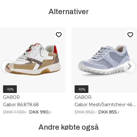
Alternativer
-10%
-10%
GABOR
GABOR
Gabor 86.878.68
Gabor Mesh/Samtchevr 46.966.66
DKK 1.100,-
DKK 990,-
DKK 950,-
DKK 855,-
Andre købte også