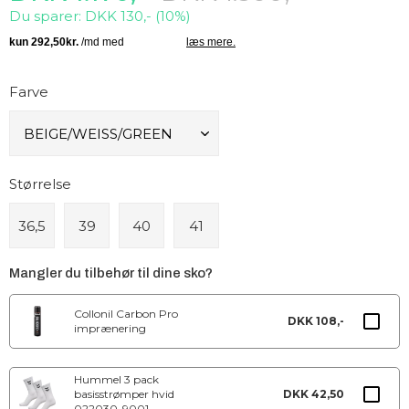
Du sparer: DKK 130,- (10%)
Farve
Størrelse
36,5
39
40
41
Mangler du tilbehør til dine sko?
Collonil Carbon Pro
DKK 108,-
imprænering
Hummel 3 pack
basisstrømper hvid
DKK 42,50
022030-9001