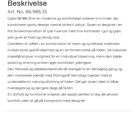
Beskrivelse
Art. No. 86.986.35
Gabor 86.986.35 er en moderne og komfortabel sneaker til kvinder, der
kombinerer sporty detaljer med et stilrent udtryk. Skoen er designet i en
flot farvekombination af lyse nuancer med fine kontraster i gul og grøn,
som giver et friskt og trendy look.
Overdelen er udført i en kombination af mesh og syntetiske materialer,
hvilket sikrer god åndbarhed og en let fornemmelse på foden. De klassiske
snørebånd giver mulighed for en individuel tilpasning, mens den bløde
polstring omkring anklen øger komforten yderligere.
Den fleksible og stødabsorberende sål bidrager til en behagelig gang, og
den markerede ydersål med Rollingsoft-teknologi hjælper med at
understøtte en naturlig afvikling af foden. Det gør skoen ideel til både
hverdagsbrug og længere dage på farten.
En stilfuld og funktionel sneaker, der passer perfekt til dig, der ønsker
komfort uden at gå på kompromis med designet.