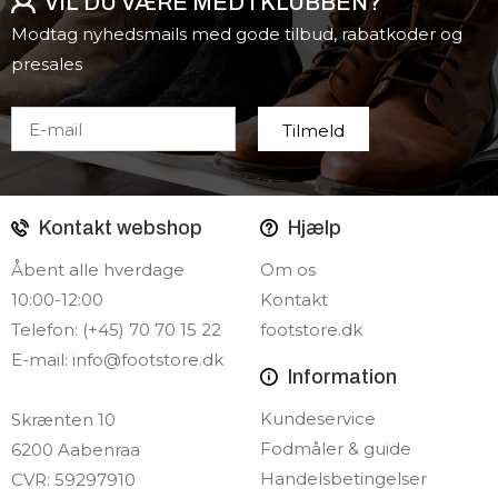
VIL DU VÆRE MED I KLUBBEN?
Modtag nyhedsmails med gode tilbud, rabatkoder og
presales
Kontakt webshop
Hjælp
Åbent alle hverdage
Om os
10:00-12:00
Kontakt
Telefon: (+45) 70 70 15 22
footstore.dk
E-mail:
info@footstore.dk
Information
Kundeservice
Skrænten 10
Fodmåler & guide
6200 Aabenraa
Handelsbetingelser
CVR: 59297910