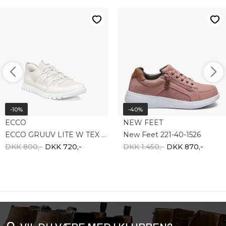
-10%
-40%
ECCO
NEW FEET
ECCO GRUUV LITE W TEX SNEAKER 246303-61403
New Feet 221-40-1526
DKK 800,-
DKK 720,-
DKK 1.450,-
DKK 870,-