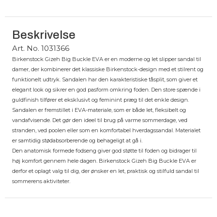
Beskrivelse
Art. No. 1031366
Birkenstock Gizeh Big Buckle EVA er en moderne og let slipper sandal til
damer, der kombinerer det klassiske Birkenstock-design med et stilrent og
funktionelt udtryk. Sandalen har den karakteristiske tåsplit, som giver et
elegant look og sikrer en god pasform omkring foden. Den store spænde i
guldfinish tilfører et eksklusivt og feminint præg til det enkle design.
Sandalen er fremstillet i EVA-materiale, som er både let, fleksibelt og
vandafvisende. Det gør den ideel til brug på varme sommerdage, ved
stranden, ved poolen eller som en komfortabel hverdagssandal. Materialet
er samtidig stødabsorberende og behageligt at gå i.
Den anatomisk formede fodseng giver god støtte til foden og bidrager til
høj komfort gennem hele dagen. Birkenstock Gizeh Big Buckle EVA er
derfor et oplagt valg til dig, der ønsker en let, praktisk og stilfuld sandal til
sommerens aktiviteter.