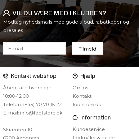
VIL DU VÆRE MED I KLUBBEN?
Modtag nyhedsmails med gode tilbud, rabatkoder og
presales
Kontakt webshop
Hjælp
Åbent alle hverdage
Om os
10:00-12:00
Kontakt
Telefon: (+45) 70 70 15 22
footstore.dk
E-mail:
info@footstore.dk
Information
Kundeservice
Skrænten 10
Fodmåler & guide
6200 Aabenraa