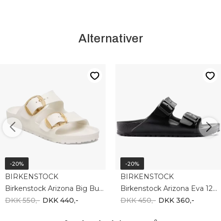
Alternativer
-20%
-20%
BIRKENSTOCK
BIRKENSTOCK
Birkenstock Arizona Big Buckle 1029651
Birkenstock Arizona Eva 129421
DKK 550,-
DKK 440,-
DKK 450,-
DKK 360,-