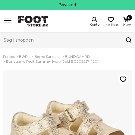
Kundeservice
Gavekort
0
Like-liste
Kurv
Forside
BØRN
Børne Sandaler
BUNDGAARD
Bundgarrd Petit Summer Ivory Gold BG202257_1204