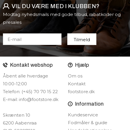
VIL DU VÆRE MED I KLUBBEN?
Modtag nyhedsmails med gode tilbud, rabatkoder og
presales
Kontakt webshop
Hjælp
Åbent alle hverdage
Om os
10:00-12:00
Kontakt
Telefon: (+45) 70 70 15 22
footstore.dk
E-mail:
info@footstore.dk
Information
Kundeservice
Skrænten 10
Fodmåler & guide
6200 Aabenraa