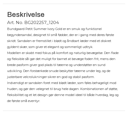
Beskrivelse
Art. No. BG202257_1204
Bundgaard Petit Summer Ivory Gold er en smuk og funktionel
begyndersandal, designet til små fødder, der er i gang med deres første
skridt. Sandalen er fremstillet i blødt og åndbart læder med et diskret
gyldent skær, som giver et elegant og sommerligt udtryk.
Modellen er skabt med fokus på komfort og naturlig bevægelse. Den flade
og fleksible sål gør det muligt for barnet at bevæge foden frit, mens den
brede pasform giver god plads til tæerne og understøtter en sund
udvikling. Den forstærkede snude beskytter tæerne under leg, og de
justerbare velcrolukninger sikrer en god og stabil pasform.
Indvendigt er sandalen foret med blødt læder, som føles behageligt mod
huden, og gør den velegnet til brug hele dagen. Kombinationen af støtte,
fleksibilitet og et let design gør denne model ideel til både hverdag, leg og
de første små eventyr.