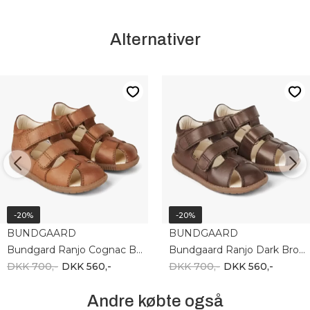
Alternativer
-20%
-20%
BUNDGAARD
BUNDGAARD
Bundgard Ranjo Cognac BG202273_2115
Bundgaard Ranjo Dark Brown BG202273_2190
DKK 700,-
DKK 560,-
DKK 700,-
DKK 560,-
Andre købte også