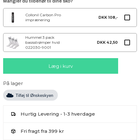
Mangler du tilbehør til dine sko?
Collonil Carbon Pro
DKK 108,-
imprænering
Hummel 3 pack
basisstrømper hvid
DKK 42,50
022030-9001
På lager
Tilføj til Ønskeskyen
Hurtig Levering - 1-3 hverdage
Fri fragt fra 399 kr