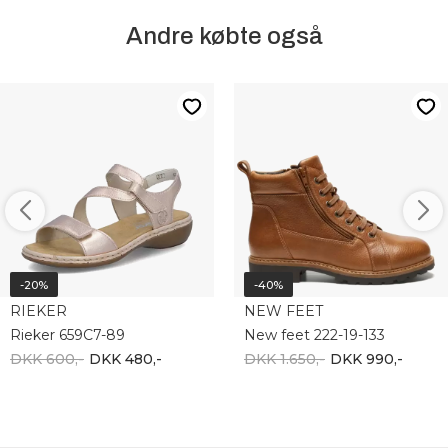
Andre købte også
-20%
-40%
RIEKER
NEW FEET
Rieker 659C7-89
New feet 222-19-133
DKK 600,-
DKK 480,-
DKK 1.650,-
DKK 990,-