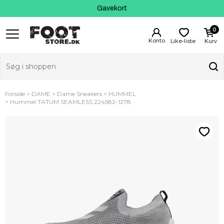
Kundeservice
Gavekort
0
Like-liste
Kurv
Forside
DAME
Dame Sneakers
HUMMEL
Hummel TATUM SEAMLESS 224582-1278