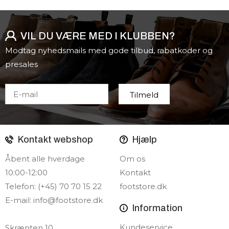
VIL DU VÆRE MED I KLUBBEN?
Modtag nyhedsmails med gode tilbud, rabatkoder og
presales
Kontakt webshop
Hjælp
Åbent alle hverdage
Om os
10:00-12:00
Kontakt
Telefon: (+45) 70 70 15 22
footstore.dk
E-mail:
info@footstore.dk
Information
Kundeservice
Skrænten 10