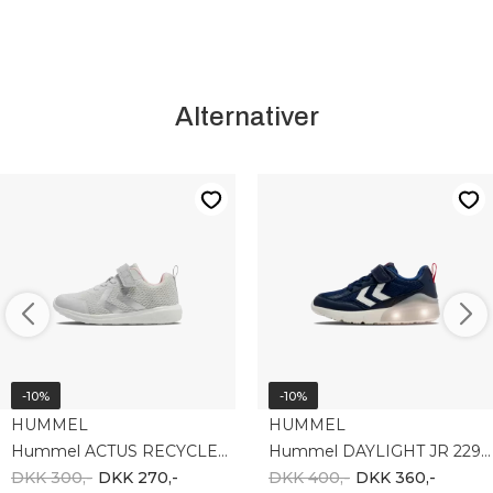
Alternativer
-10%
-10%
HUMMEL
HUMMEL
Hummel ACTUS RECYCLED JR 215993-2163
Hummel DAYLIGHT JR 229842-1009
DKK 300,-
DKK 270,-
DKK 400,-
DKK 360,-