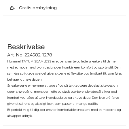
Gratis ombytning
Beskrivelse
Art. No. 224582-1278
Hummel TATUM SEAMLESS er et par smarte og lette sneakers til damer
med et moderne slip-on design, der kombinerer komfort og sporty stil. Den
sømløse strikkede overdel giver skoene et fleksibelt og åndbart fit, som føles
behageligt hele dagen.
Sneakersene er nemme at tage af og på takket være det elastiske design
uden snørebånd, mens den lette og stødabsorberende ydersål sikrer god
komfort ved både gåture, hverdagsbrug og aktive dage. Den lyse grå farve
giver et stilrent og alsidigt look, som passer til mange outfits.
Et perfekt valg til dig, der ønsker komfortable sneakers med et moderne og
afslappet udtryk.