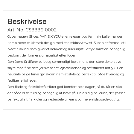
Beskrivelse
Art. No. CS8886-0002
Copenhagen Shoes PARIS X YOU er en elegant og feminin ballerina, der
kombinerer et klassisk design med et eksklusivt twist. Skoen er fremstillet i
blødt ruskind, som giver et lækkert og luksuriøst udtryk samt en behagelig
pasform, der former sig naturligt efter foden.
Den åbne tå tilfører et let og sommerligt look, mens den store dekorative
sløjfe med fine detaljer skaber et iøjnefaldende og sofistikeret udtryk. Den
neutrale beige farve gør skoen nem at style og perfekt til både hverdag og
festlige lejligheder.
Den flade og fleksible sål sikrer god komfort hele dagen, så du får en sko,
der både er stilfuld og behagelig at have på. En alsidig ballerina, der passer
perfekt til alt fra kjoler og nederdele til jeans og mere afslappede outfits.