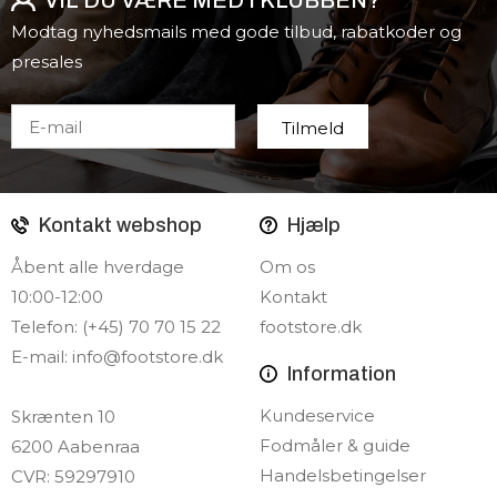
VIL DU VÆRE MED I KLUBBEN?
Modtag nyhedsmails med gode tilbud, rabatkoder og
presales
Kontakt webshop
Hjælp
Åbent alle hverdage
Om os
10:00-12:00
Kontakt
Telefon: (+45) 70 70 15 22
footstore.dk
E-mail:
info@footstore.dk
Information
Kundeservice
Skrænten 10
Fodmåler & guide
6200 Aabenraa
Handelsbetingelser
CVR: 59297910