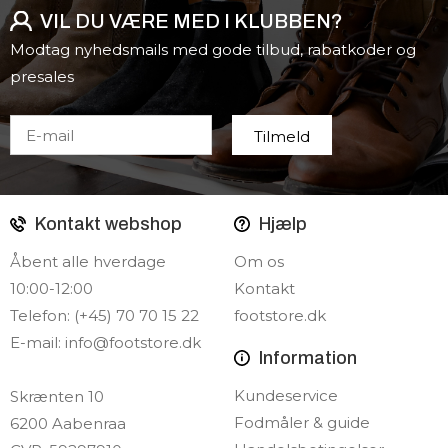
VIL DU VÆRE MED I KLUBBEN?
Modtag nyhedsmails med gode tilbud, rabatkoder og
presales
Kontakt webshop
Hjælp
Åbent alle hverdage
Om os
10:00-12:00
Kontakt
Telefon: (+45) 70 70 15 22
footstore.dk
E-mail:
info@footstore.dk
Information
Kundeservice
Skrænten 10
Fodmåler & guide
6200 Aabenraa