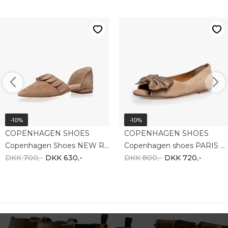
-10%
-10%
COPENHAGEN SHOES
COPENHAGEN SHOES
Copenhagen Shoes NEW ROMANCE CS9018-00090
Copenhagen shoes PARIS X YOU S. CS8886-0002
DKK 700,-
DKK 630,-
DKK 800,-
DKK 720,-