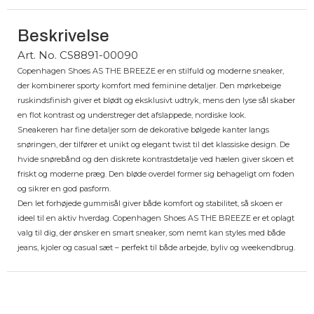
Beskrivelse
Art. No. CS8891-00090
Copenhagen Shoes AS THE BREEZE er en stilfuld og moderne sneaker,
der kombinerer sporty komfort med feminine detaljer. Den mørkebeige
ruskindsfinish giver et blødt og eksklusivt udtryk, mens den lyse sål skaber
en flot kontrast og understreger det afslappede, nordiske look.
Sneakeren har fine detaljer som de dekorative bølgede kanter langs
snøringen, der tilfører et unikt og elegant twist til det klassiske design. De
hvide snørebånd og den diskrete kontrastdetalje ved hælen giver skoen et
friskt og moderne præg. Den bløde overdel former sig behageligt om foden
og sikrer en god pasform.
Den let forhøjede gummisål giver både komfort og stabilitet, så skoen er
ideel til en aktiv hverdag. Copenhagen Shoes AS THE BREEZE er et oplagt
valg til dig, der ønsker en smart sneaker, som nemt kan styles med både
jeans, kjoler og casual sæt – perfekt til både arbejde, byliv og weekendbrug.