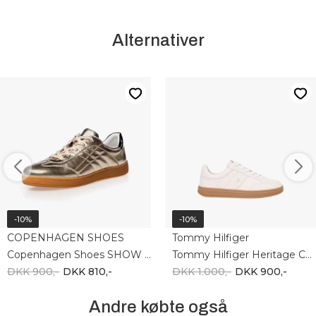
Alternativer
-10%
-10%
COPENHAGEN SHOES
Tommy Hilfiger
Copenhagen Shoes SHOW YOU GOLD CS8847-0051
Tommy Hilfiger Heritage Court Sneaker LTR FW0FW09028-AEO
DKK 900,-
DKK 810,-
DKK 1.000,-
DKK 900,-
Andre købte også