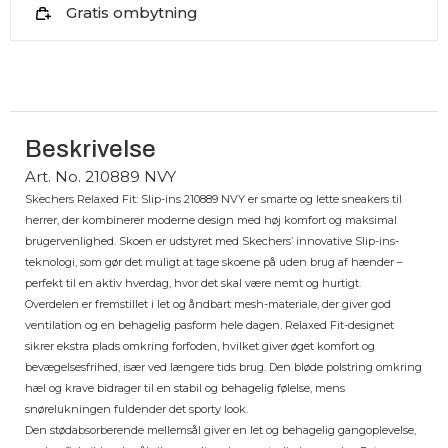
Gratis ombytning
Beskrivelse
Art. No. 210889 NVY
Skechers Relaxed Fit: Slip-ins 210889 NVY er smarte og lette sneakers til
herrer, der kombinerer moderne design med høj komfort og maksimal
brugervenlighed. Skoen er udstyret med Skechers’ innovative Slip-ins-
teknologi, som gør det muligt at tage skoene på uden brug af hænder –
perfekt til en aktiv hverdag, hvor det skal være nemt og hurtigt.
Overdelen er fremstillet i let og åndbart mesh-materiale, der giver god
ventilation og en behagelig pasform hele dagen. Relaxed Fit-designet
sikrer ekstra plads omkring forfoden, hvilket giver øget komfort og
bevægelsesfrihed, især ved længere tids brug. Den bløde polstring omkring
hæl og krave bidrager til en stabil og behagelig følelse, mens
snørelukningen fuldender det sporty look.
Den stødabsorberende mellemsål giver en let og behagelig gangoplevelse,