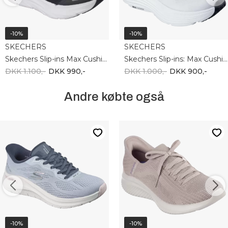
-10%
-10%
SKECHERS
SKECHERS
Skechers Slip-ins Max Cushioning 221221 NVY
Skechers Slip-ins: Max Cushioning Endea 129473 WBK
DKK 1.100,-
DKK 990,-
DKK 1.000,-
DKK 900,-
Andre købte også
-10%
-10%