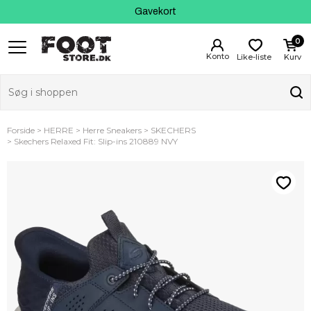
Kundeservice
Gavekort
0
Like-liste
Kurv
Forside
HERRE
Herre Sneakers
SKECHERS
Skechers Relaxed Fit: Slip-ins 210889 NVY