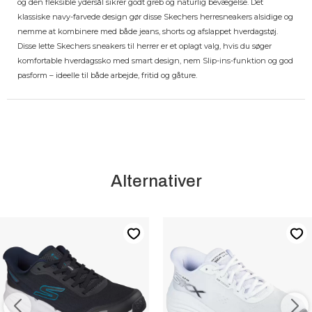
og den fleksible ydersål sikrer godt greb og naturlig bevægelse. Det
klassiske navy-farvede design gør disse Skechers herresneakers alsidige og
nemme at kombinere med både jeans, shorts og afslappet hverdagstøj.
Disse lette Skechers sneakers til herrer er et oplagt valg, hvis du søger
komfortable hverdagssko med smart design, nem Slip-ins-funktion og god
pasform – ideelle til både arbejde, fritid og gåture.
Alternativer