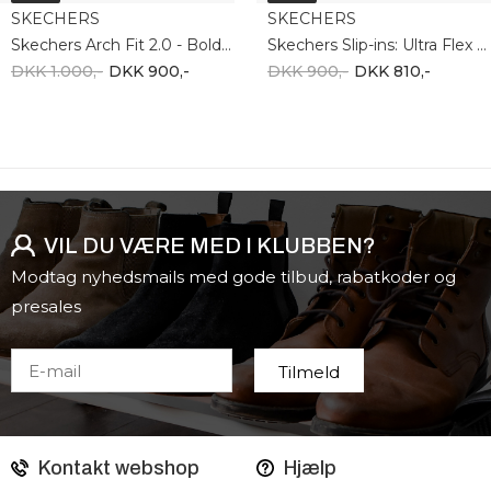
SKECHERS
SKECHERS
Skechers Arch Fit 2.0 - Bold Motion 150338 SLT
Skechers Slip-ins: Ultra Flex 3.0 149710 TPE
DKK 1.000,-
DKK 900,-
DKK 900,-
DKK 810,-
VIL DU VÆRE MED I KLUBBEN?
Modtag nyhedsmails med gode tilbud, rabatkoder og
presales
Kontakt webshop
Hjælp