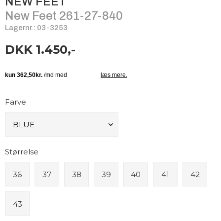
NEW FEET
New Feet 261-27-840
Lagernr.: 03-3253
DKK 1.450,-
Farve
Størrelse
36
37
38
39
40
41
42
43