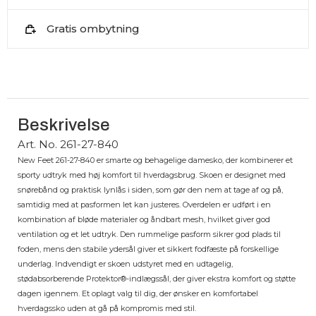
Gratis ombytning
Beskrivelse
Art. No. 261-27-840
New Feet 261-27-840 er smarte og behagelige damesko, der kombinerer et
sporty udtryk med høj komfort til hverdagsbrug. Skoen er designet med
snørebånd og praktisk lynlås i siden, som gør den nem at tage af og på,
samtidig med at pasformen let kan justeres. Overdelen er udført i en
kombination af bløde materialer og åndbart mesh, hvilket giver god
ventilation og et let udtryk. Den rummelige pasform sikrer god plads til
foden, mens den stabile ydersål giver et sikkert fodfæste på forskellige
underlag. Indvendigt er skoen udstyret med en udtagelig,
stødabsorberende Protektor®-indlægssål, der giver ekstra komfort og støtte
dagen igennem. Et oplagt valg til dig, der ønsker en komfortabel
hverdagssko uden at gå på kompromis med stil.