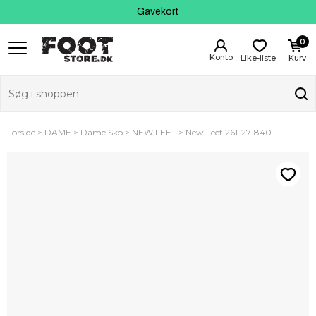
Kundeservice
Gavekort
0
Like-liste
Kurv
Forside
DAME
Dame Sko
NEW FEET
New Feet 261-27-840