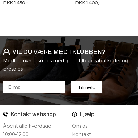
DKK 1.450,-
DKK 1.400,-
VIL DU VÆRE MED I KLUBBEN?
Modtag nyhedsmails med gode tilbud, rabatkoder og
presales
Kontakt webshop
Hjælp
Åbent alle hverdage
Om os
10:00-12:00
Kontakt