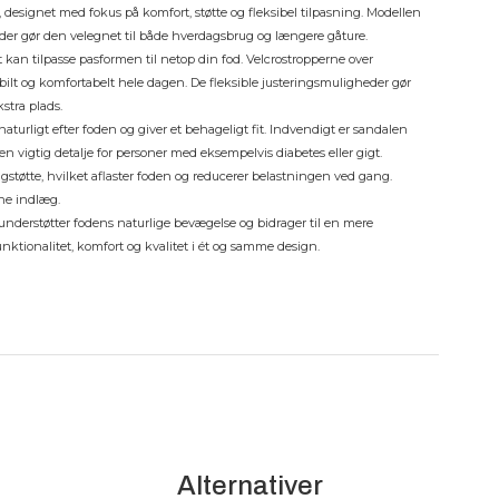
esignet med fokus på komfort, støtte og fleksibel tilpasning. Modellen
, der gør den velegnet til både hverdagsbrug og længere gåture.
kan tilpasse pasformen til netop din fod. Velcrostropperne over
bilt og komfortabelt hele dagen. De fleksible justeringsmuligheder gør
stra plads.
naturligt efter foden og giver et behageligt fit. Indvendigt er sandalen
en vigtig detalje for personer med eksempelvis diabetes eller gigt.
støtte, hvilket aflaster foden og reducerer belastningen ved gang.
ne indlæg.
 understøtter fodens naturlige bevægelse og bidrager til en mere
ktionalitet, komfort og kvalitet i ét og samme design.
Alternativer