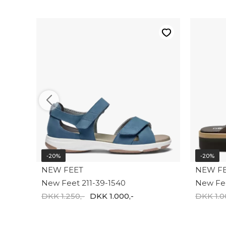
-20%
-20%
NEW FEET
NEW F
New Feet 211-39-1540
New Fee
DKK 1.250,-
DKK 1.000,-
DKK 1.0