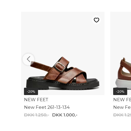
-20%
-20%
NEW FEET
NEW F
New Feet 261-13-134
New Fee
DKK 1.250,-
DKK 1.000,-
DKK 1.2