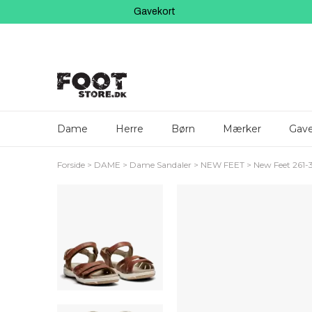
Gavekort
Dame
Herre
Børn
Mærker
Gave
Forside
DAME
Dame Sandaler
NEW FEET
New Feet 261-