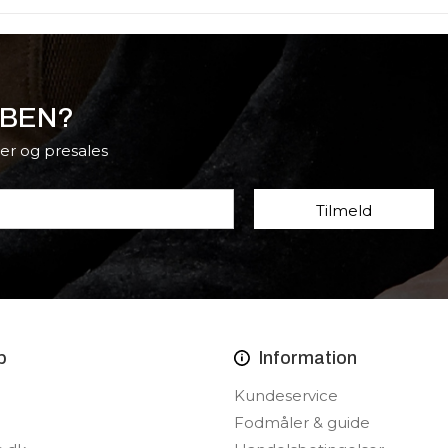
BBEN?
er og presales
p
Information
Kundeservice
Fodmåler & guide