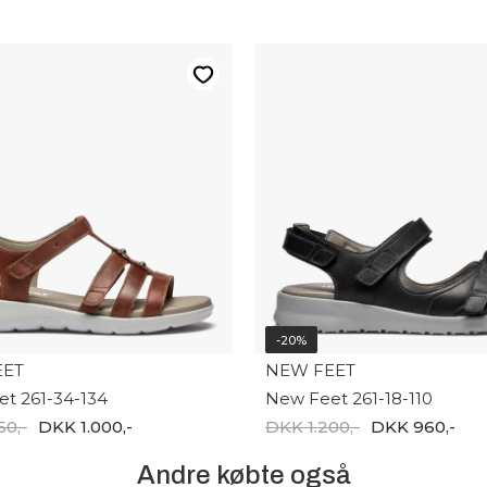
-20%
EET
NEW FEET
t 261-34-134
New Feet 261-18-110
50,-
DKK 1.000,-
DKK 1.200,-
DKK 960,-
Andre købte også