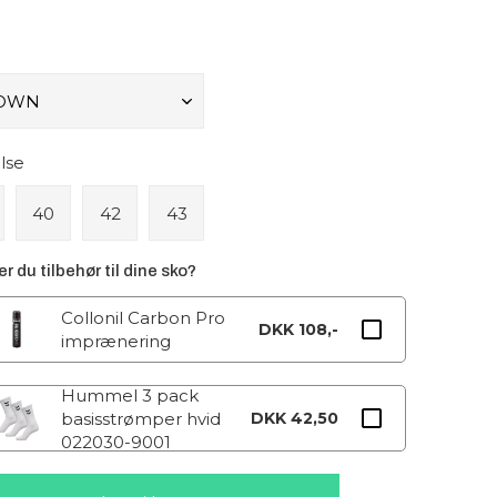
lse
40
42
43
r du tilbehør til dine sko?
Collonil Carbon Pro
DKK 108,-
imprænering
Hummel 3 pack
basisstrømper hvid
DKK 42,50
022030-9001