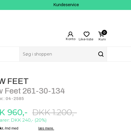
Kundeservice
0
Like-liste
Kurv
W FEET
 Feet 261-30-134
r.: 04-2585
K 960,-
DKK 1.200,-
arer: DKK 240,- (20%)