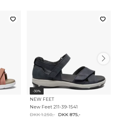
-20%
NEW 
New F
DKK 1
-30%
NEW FEET
New Feet 211-39-1541
DKK 1.250,-
DKK 875,-