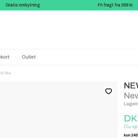
Gratis ombytning
Fri fragt fra 399 kr
kort
Outlet
30-134
NE
New
Lagern
DK
Du sp