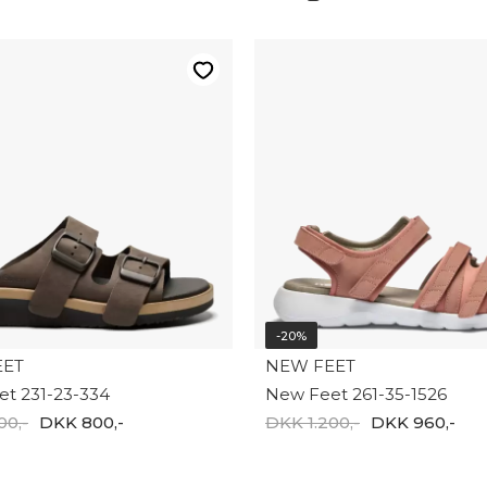
-20%
EET
NEW FEET
t 231-23-334
New Feet 261-35-1526
00,-
DKK 800,-
DKK 1.200,-
DKK 960,-