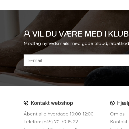
VIL DU VÆRE MED I KLU
Modtag nyhedsmails med gode tilbud, rabatkod
Kontakt webshop
Hjæl
Åbent alle hverdage 10:00-12:00
Om os
Telefon: (+45) 70 70 15 22
Kontakt