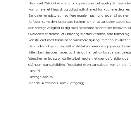
New Feet 261-30-134 er en god og særdeles behagelig damesandal, d
kombinerer et klassisk og tidløst udtryk med funktionelle detaljer
Sandalen er udstyret med flere reguleringsmuligheder, så du nemt 
forfoden samt den justerbare hælrem sikrer, at sandalen sidder sta
den særligt velegnet til dig med følsomme fødder eller behov for ek
Overdelen er fremstillet i blødt og slidstærkt skind, som former sig 
konstrueret med fokus på at minimere tryk og irritation, hvilket er 
Den indvendige indlægssål er stødabsorberende og giver god svang
Sålen kan desuden tages ud, hvis du har behov for at anvende eg
Ydersålen er let, stabil og fleksibel med en let gængefunktion, der
skånsom gangafvikling. Resultatet er en sandal, der kombinerer fun
Læst: 71
Læstegruppe: W
Indersål: Protektor 6 mm (udtagelig)