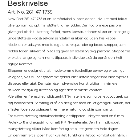
Beskrivelse
Art. No. 261-47-1735
New Feet 261-47-1735 er en komfortabel slipper, der er udviklet med fokus
på ergonomi og optimal støtte til dine fødder. Den fodformede pasform
giver god plads til tæer og forfod, mens konstruktionen sikrer en behagelig
understøttelse – også selvom sandalen er åben og uden hælkappe.
Modellen er udstyret med to regulerbare spænder og brede stropper, som
holder foden sikkert på plads og giver en stabil og tryg pasform. Stropperne
er ekstra lange og kan nemt tilpasses individuelt, så du opnår den helt
rigtige komfort.
Slipperen er designet til at imødekomme forskellige behov og er særligt
velegnet, hvis du har følsomme fødder eller udfordringer som eksempelvis
diabetes eller gigt. Den sømløse indvendige konstruktion minimerer
risikoen for tryk og irritation og øger den samlede komfort.
Ydersålen er fremstillet i slidstærkt TR-materiale, som giver et godt greb og
høj holdbarhed. Samtidig er sålen designet med en let gængefunktion, der
aflaster foden og bidrager til en mere naturlig og skånsom gang.
For ekstra støtte og stødabsorbering er slipperen udstyret med en 6 mm
Protektor® indlægssål i originalt PPT®-materiale. Den har indbygget
svangstøtte og sikrer både komfort og stabilitet gennem hele dagen.
En gennemført slipper, hvor kvalitet, funktionalitet og komfort går hånd i