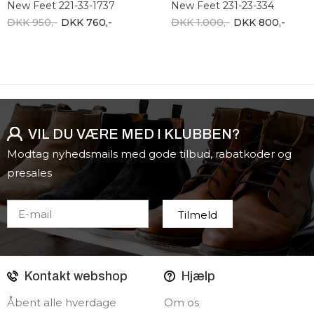
New Feet 221-33-1737
New Feet 231-23-334
DKK 950,-
DKK 760,-
DKK 1.000,-
DKK 800,-
VIL DU VÆRE MED I KLUBBEN?
Modtag nyhedsmails med gode tilbud, rabatkoder og
presales
Kontakt webshop
Hjælp
Åbent alle hverdage
Om os