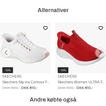
Alternativer
-10%
-10%
SKECHERS
SKECHERS
Skechers Slip-ins Contour Foam Cozy 150413 WTRG
Skechers Women ULTRA FLEX 3.0 EASY WIN 150450 RED
DKK 900,-
DKK 810,-
DKK 900,-
DKK 810,-
Andre købte også