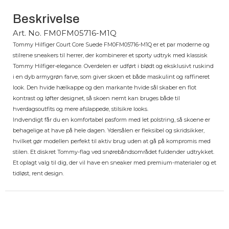
Beskrivelse
Art. No. FM0FM05716-M1Q
Tommy Hilfiger Court Core Suede FM0FM05716-M1Q er et par moderne og
stilrene sneakers til herrer, der kombinerer et sporty udtryk med klassisk
Tommy Hilfiger-elegance. Overdelen er udført i blødt og eksklusivt ruskind
i en dyb armygrøn farve, som giver skoen et både maskulint og raffineret
look. Den hvide hælkappe og den markante hvide sål skaber en flot
kontrast og løfter designet, så skoen nemt kan bruges både til
hverdagsoutfits og mere afslappede, stilsikre looks.
Indvendigt får du en komfortabel pasform med let polstring, så skoene er
behagelige at have på hele dagen. Ydersålen er fleksibel og skridsikker,
hvilket gør modellen perfekt til aktiv brug uden at gå på kompromis med
stilen. Et diskret Tommy-flag ved snørebåndsområdet fuldender udtrykket.
Et oplagt valg til dig, der vil have en sneaker med premium-materialer og et
tidløst, rent design.