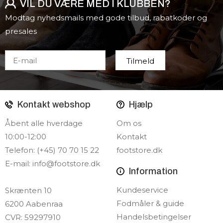
VIL DU VÆRE MED I KLUBBEN?
Modtag nyhedsmails med gode tilbud, rabatkoder og
presales
Kontakt webshop
Hjælp
Åbent alle hverdage
Om os
10:00-12:00
Kontakt
Telefon: (+45) 70 70 15 22
footstore.dk
E-mail:
info@footstore.dk
Information
Kundeservice
Skrænten 10
Fodmåler & guide
6200 Aabenraa
Handelsbetingelser
CVR: 59297910