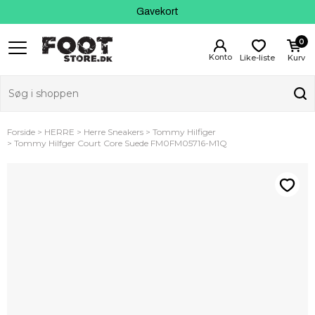
Kundeservice
Gavekort
0
Like-liste
Kurv
Forside
HERRE
Herre Sneakers
Tommy Hilfiger
Tommy Hilfger Court Core Suede FM0FM05716-M1Q