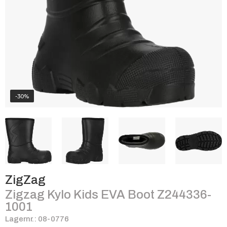
-30%
ZigZag
Zigzag Kylo Kids EVA Boot Z244336-
1001
Lagernr.: 08-0776