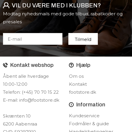
VIL DU VÆRE MED I KLUBBEN?
Modtag nyhedsmails med gode tilbud, rabatkoder og
presales
Kontakt webshop
Hjælp
Åbent alle hverdage
Om os
10:00-12:00
Kontakt
Telefon: (+45) 70 70 15 22
footstore.dk
E-mail:
info@footstore.dk
Information
Kundeservice
Skrænten 10
Fodmåler & guide
6200 Aabenraa
Handelsbetingelser
CVR: 59297910