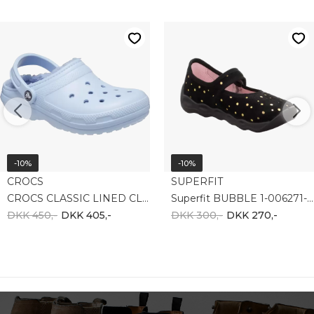
-10%
-10%
CROCS
SUPERFIT
CROCS CLASSIC LINED CLOG 203591-4NS
Superfit BUBBLE 1-006271-0020
DKK 450,-
DKK 405,-
DKK 300,-
DKK 270,-