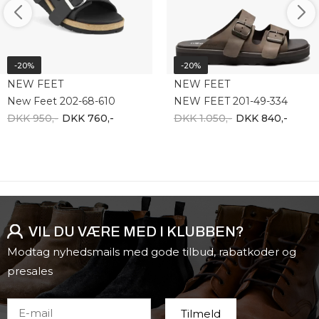
-20%
-20%
NEW FEET
NEW FEET
New Feet 202-68-610
NEW FEET 201-49-334
DKK 950,-
DKK 760,-
DKK 1.050,-
DKK 840,-
VIL DU VÆRE MED I KLUBBEN?
Modtag nyhedsmails med gode tilbud, rabatkoder og
presales