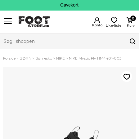
Kundeservice
Gavekort
0
Like-liste
Kurv
Forside
BØRN
Børnesko
NIKE
NIKE Mystic Fly HM4401-003