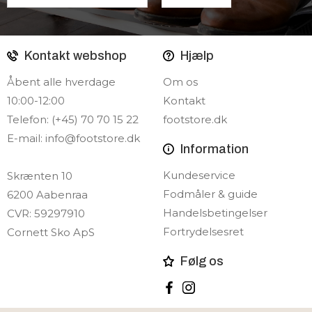
Kontakt webshop
Hjælp
Åbent alle hverdage
Om os
10:00-12:00
Kontakt
Telefon: (+45) 70 70 15 22
footstore.dk
E-mail:
info@footstore.dk
Information
Kundeservice
Skrænten 10
Fodmåler & guide
6200 Aabenraa
Handelsbetingelser
CVR: 59297910
Fortrydelsesret
Cornett Sko ApS
Følg os