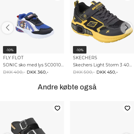
-10%
-10%
FLY FLOT
SKECHERS
SONIC sko med lys SC001095-814-B2500
Skechers Light Storm 3 400151L CCYL
DKK 400,-
DKK 360,-
DKK 500,-
DKK 450,-
Andre købte også