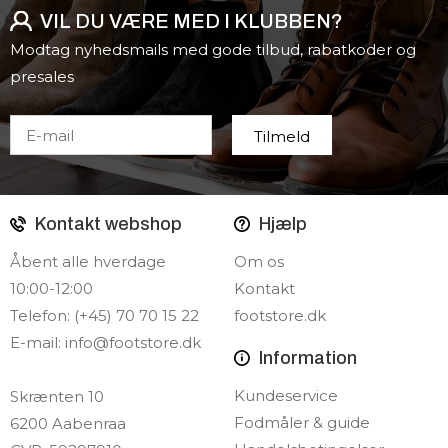
VIL DU VÆRE MED I KLUBBEN?
Modtag nyhedsmails med gode tilbud, rabatkoder og
presales
Kontakt webshop
Hjælp
Åbent alle hverdage
Om os
10:00-12:00
Kontakt
Telefon: (+45) 70 70 15 22
footstore.dk
E-mail:
info@footstore.dk
Information
Kundeservice
Skrænten 10
Fodmåler & guide
6200 Aabenraa