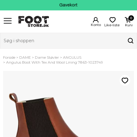
Kundeservice
Gavekort
0
Like-liste
Kurv
Forside
DAME
Dame Støvler
ANGULUS
Angulus Boot With Tex And Wool Lining 7863-1023749