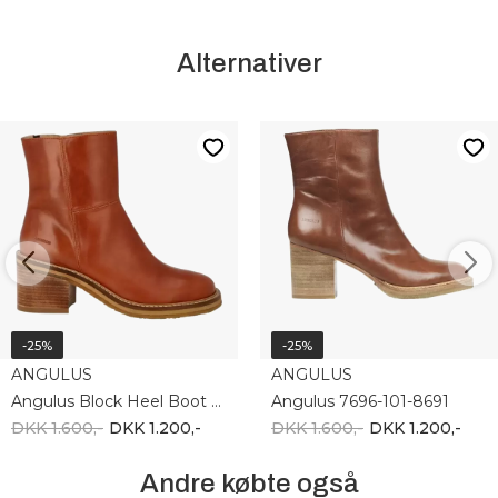
Alternativer
-25%
-25%
ANGULUS
ANGULUS
Angulus Block Heel Boot With Zipper 7795-103-8473
Angulus 7696-101-8691
DKK 1.600,-
DKK 1.200,-
DKK 1.600,-
DKK 1.200,-
Andre købte også