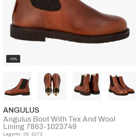
-10%
ANGULUS
Angulus Boot With Tex And Wool
Lining 7863-1023749
Lagernr.: 05-2273