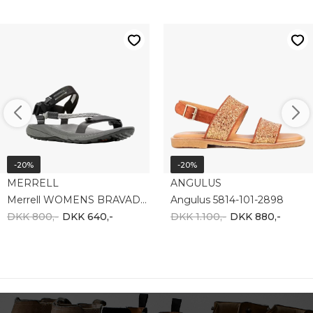
-20%
-20%
MERRELL
ANGULUS
Merrell WOMENS BRAVADA 2 STRAP J037802
Angulus 5814-101-2898
DKK 800,-
DKK 640,-
DKK 1.100,-
DKK 880,-