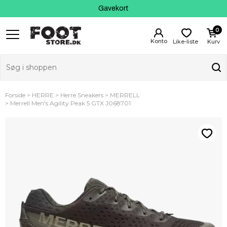
Kundeservice
Gavekort
0
Like-liste
Kurv
Forside
HERRE
Herre Sneakers
MERRELL
Merrell Men's Agility Peak 5 GTX J068701