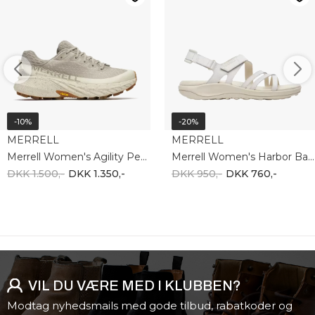
-10%
-20%
MERRELL
MERRELL
Merrell Women's Agility Peak 5 GTX J068702
Merrell Women's Harbor Backstrap J008364
DKK 1.500,-
DKK 1.350,-
DKK 950,-
DKK 760,-
VIL DU VÆRE MED I KLUBBEN?
Modtag nyhedsmails med gode tilbud, rabatkoder og