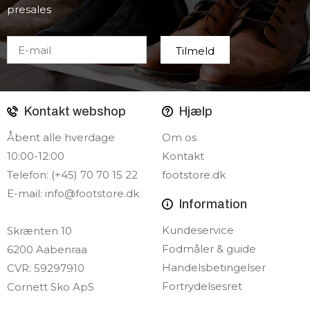
presales
Kontakt webshop
Hjælp
Åbent alle hverdage
Om os
10:00-12:00
Kontakt
Telefon: (+45) 70 70 15 22
footstore.dk
E-mail:
info@footstore.dk
Information
Kundeservice
Skrænten 10
Fodmåler & guide
6200 Aabenraa
Handelsbetingelser
CVR: 59297910
Fortrydelsesret
Cornett Sko ApS