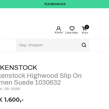
Kundeservice
0
Like-liste
Kurv
RKENSTOCK
kenstock Highwood Slip On
men Suede 1030632
r.: 05-2206
 1.600,-