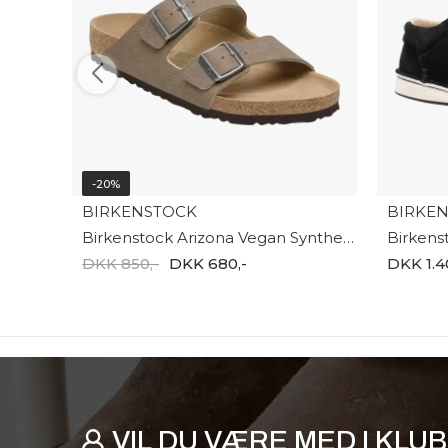
-20%
BIRKENSTOCK
BIRKE
Birkenstock Arizona Vegan Synthetics 1025779
DKK 850,-
DKK 680,-
DKK 1.4
VIL DU VÆRE MED I KLU