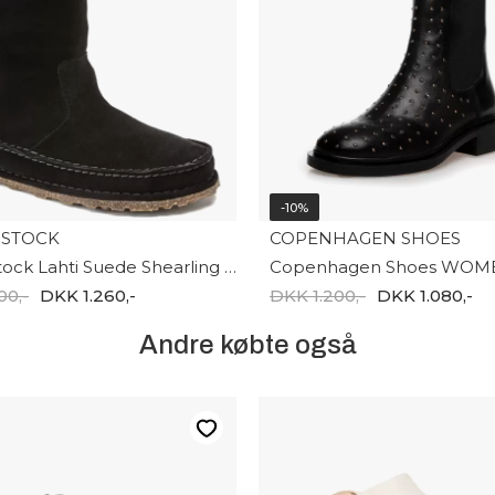
-10%
NSTOCK
COPENHAGEN SHOES
Birkenstock Lahti Suede Shearling 1023646
00,-
DKK 1.260,-
DKK 1.200,-
DKK 1.080,-
Andre købte også