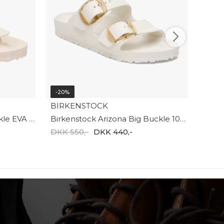
-20%
BIRKENSTOCK
Birkenstock Gizeh Big Buckle EVA EVA Women 1031366
Birkenstock Arizona Big Buckle 1029651
DKK 550,-
DKK 440,-