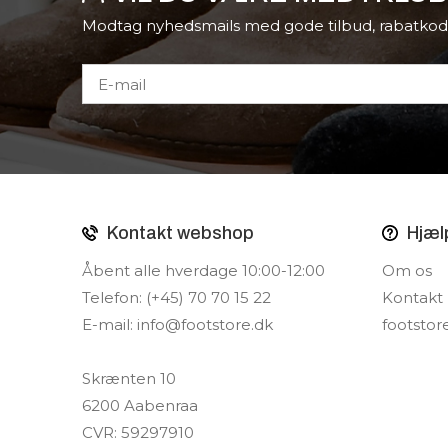
Modtag nyhedsmails med gode tilbud, rabatkod
Kontakt webshop
Hjæl
Åbent alle hverdage 10:00-12:00
Om os
Telefon: (+45) 70 70 15 22
Kontakt
E-mail:
info@footstore.dk
footstor
Skrænten 10
6200 Aabenraa
CVR: 59297910