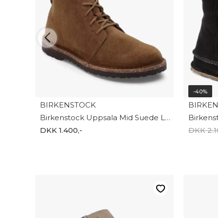
-40%
BIRKENSTOCK
BIRKE
Birkenstock Uppsala Mid Suede Leather 1030221
DKK 1.400,-
DKK 2.1