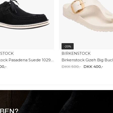
-20%
NSTOCK
BIRKENSTOCK
Birkenstock Pasadena Suede 1029666
00,-
DKK 500,-
DKK 400,-
BBEN?