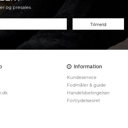
er og presales
p
Information
Kundeservice
Fodmåler & guide
e.dk
Handelsbetingelser
Fortrydelsesret