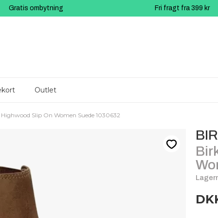
Gratis ombytning
Fri fragt fra 399 kr
kort
Outlet
k Highwood Slip On Women Suede 1030632
BI
Bir
Wo
Lagern
DKK