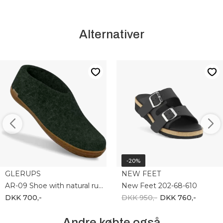
Alternativer
-20%
GLERUPS
NEW FEET
AR-09 Shoe with natural rubber
New Feet 202-68-610
DKK 700,-
DKK 950,-
DKK 760,-
Andre købte også