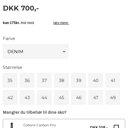
DKK 700,-
Farve
Størrelse
35
36
37
38
39
40
41
42
43
44
45
46
47
49
Mangler du tilbehør til dine sko?
Collonil Carbon Pro
DKK 108,-