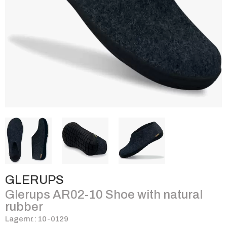
GLERUPS
Glerups AR02-10 Shoe with natural
rubber
Lagernr.: 10-0129