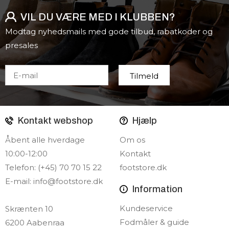
VIL DU VÆRE MED I KLUBBEN?
Modtag nyhedsmails med gode tilbud, rabatkoder og
presales
Kontakt webshop
Hjælp
Åbent alle hverdage
Om os
10:00-12:00
Kontakt
Telefon: (+45) 70 70 15 22
footstore.dk
E-mail:
info@footstore.dk
Information
Kundeservice
Skrænten 10
Fodmåler & guide
6200 Aabenraa