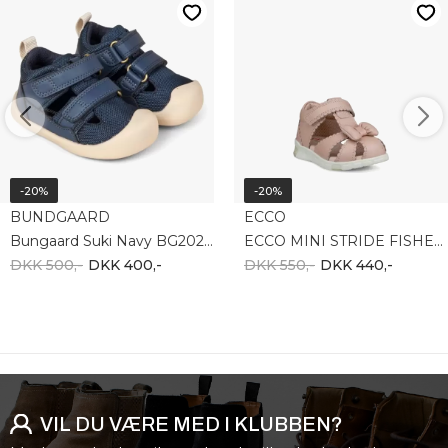
-20%
-20%
BUNDGAARD
ECCO
Bungaard Suki Navy BG202264_5385
ECCO MINI STRIDE FISHERMAN 761171-61538
DKK 500,-
DKK 400,-
DKK 550,-
DKK 440,-
VIL DU VÆRE MED I KLUBBEN?