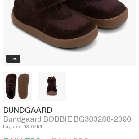
-10%
BUNDGAARD
Bundgaard BOBBIE BG303288-2390
Lagernr.: 08-0754