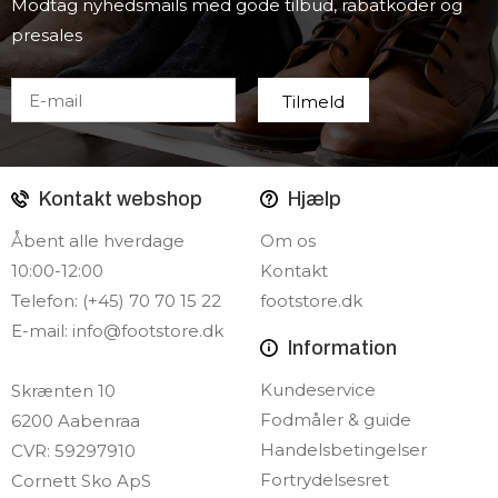
Modtag nyhedsmails med gode tilbud, rabatkoder og
presales
Kontakt webshop
Hjælp
Åbent alle hverdage
Om os
10:00-12:00
Kontakt
Telefon: (+45) 70 70 15 22
footstore.dk
E-mail:
info@footstore.dk
Information
Kundeservice
Skrænten 10
Fodmåler & guide
6200 Aabenraa
Handelsbetingelser
CVR: 59297910
Fortrydelsesret
Cornett Sko ApS