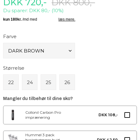
DKK 720,-
DKK 800,-
Du sparer: DKK 80,- (10%)
Farve
Størrelse
22
24
25
26
Mangler du tilbehør til dine sko?
Collonil Carbon Pro
DKK 108,-
imprænering
Hummel 3 pack
basisstrømper hvid
DKK 42,50