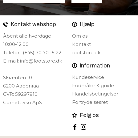
Kontakt webshop
Hjælp
Åbent alle hverdage
Om os
10:00-12:00
Kontakt
Telefon: (+45) 70 70 15 22
footstore.dk
E-mail:
info@footstore.dk
Information
Kundeservice
Skrænten 10
Fodmåler & guide
6200 Aabenraa
Handelsbetingelser
CVR: 59297910
Fortrydelsesret
Cornett Sko ApS
Følg os