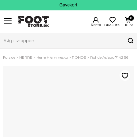
Kundeservice
Gavekort
0
Like-liste
Kurv
Forside
HERRE
Herre Hjemmesko
ROHDE
Rohde Asiago 7142 56