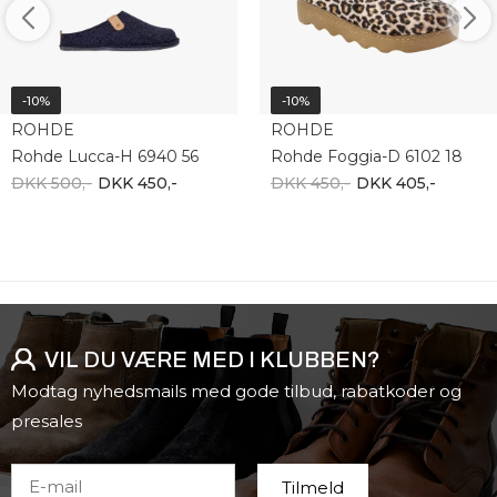
-10%
-10%
ROHDE
ROHDE
Rohde Lucca-H 6940 56
Rohde Foggia-D 6102 18
DKK 500,-
DKK 450,-
DKK 450,-
DKK 405,-
VIL DU VÆRE MED I KLUBBEN?
Modtag nyhedsmails med gode tilbud, rabatkoder og
presales