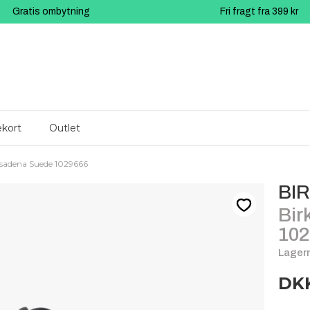
Gratis ombytning
Fri fragt fra 399 kr
kort
Outlet
asadena Suede 1029666
BI
Bir
102
Lagern
DKK