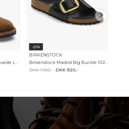
-20%
BIRKENSTOCK
Birkenstock Uppsala Mid Suede Leather 1030221
Birkenstock Madrid Big Buckle 1022650
DKK 1.150,-
DKK 920,-