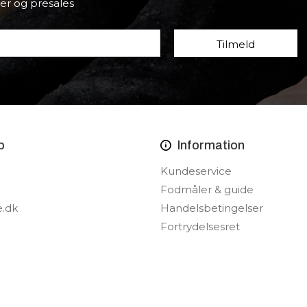
er og presales
p
Information
Kundeservice
Fodmåler & guide
e.dk
Handelsbetingelser
Fortrydelsesret