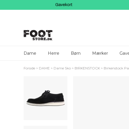
Gavekort
Dame
Herre
Børn
Mærker
Gave
Forside
DAME
Dame Sko
BIRKENSTOCK
Birkenstock P