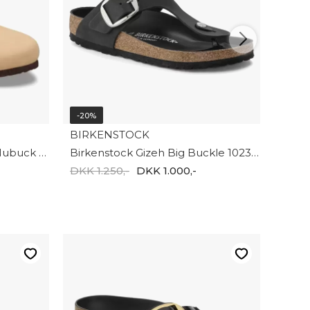
-20%
BIRKENSTOCK
Birkenstock Santa Clarita Nubuck Leather W 1031613
Birkenstock Gizeh Big Buckle 1023337
DKK 1.250,-
DKK 1.000,-
-20%
BIRK
DKK 1