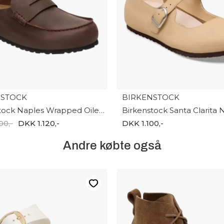
NSTOCK
BIRKENSTOCK
Birkenstock Naples Wrapped Oiled Leather U 1029617
00,-
DKK 1.120,-
DKK 1.100,-
Andre købte også