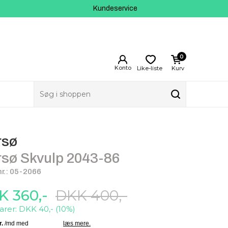
Kundeservice
0
Like-liste
Kurv
rsø
sø Skvulp 2043-86
r.: 05-2066
K 360,-
DKK 400,-
arer: DKK 40,- (10%)