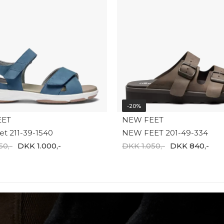
-20%
EET
NEW FEET
t 211-39-1540
NEW FEET 201-49-334
50,-
DKK 1.000,-
DKK 1.050,-
DKK 840,-