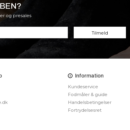
BBEN?
er og presales
p
Information
Kundeservice
Fodmåler & guide
e.dk
Handelsbetingelser
Fortrydelsesret