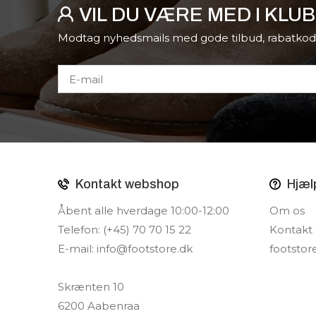
VIL DU VÆRE MED I KLU
Modtag nyhedsmails med gode tilbud, rabatkod
Kontakt webshop
Hjæl
Åbent alle hverdage 10:00-12:00
Om os
Telefon: (+45) 70 70 15 22
Kontakt
E-mail:
info@footstore.dk
footstor
Skrænten 10
6200 Aabenraa