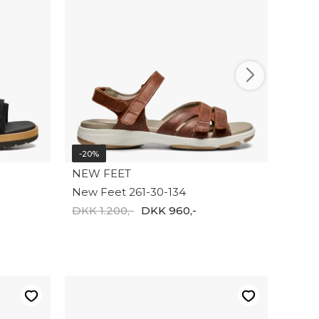
New 
DKK 1
-20%
NEW FEET
New Feet 261-30-134
DKK 1.200,-
DKK 960,-
-20%
NEW 