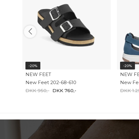
-20%
-20%
NEW FEET
NEW F
New Feet 202-68-610
New Fee
DKK 950,-
DKK 760,-
DKK 1.2