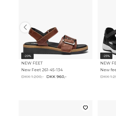
-20%
-25%
NEW FEET
NEW F
New Feet 261-45-134
New fee
DKK 1.200,-
DKK 960,-
DKK 1.2