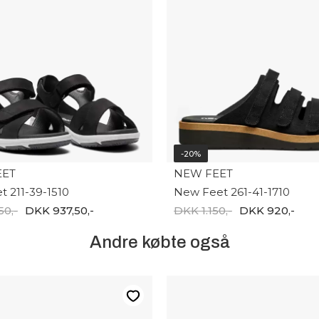
-20%
EET
NEW FEET
t 211-39-1510
New Feet 261-41-1710
50,-
DKK 937,50,-
DKK 1.150,-
DKK 920,-
Andre købte også