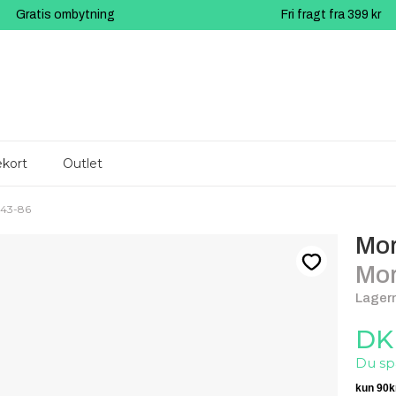
Gratis ombytning
Fri fragt fra 399 kr
kort
Outlet
043-86
Mo
Mor
Lagern
DK
Du sp