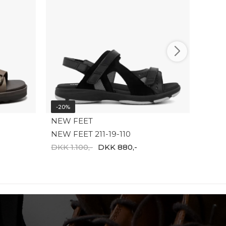
New F
DKK 1
-20%
NEW FEET
NEW FEET 211-19-110
DKK 1.100,-
DKK 880,-