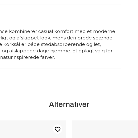
ance kombinerer casual komfort med et moderne
turligt og afslappet look, mens den brede spænde
de korksål er både stødabsorberende og let,
ug og afslappede dage hjemme. Et oplagt valg for
naturinspirerede farver.
Alternativer