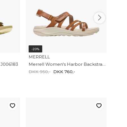
-20%
MERRELL
 J006183
Merrell Women's Harbor Backstrap J007798
DKK 950,-
DKK 760,-
-20%
CRO
DKK 