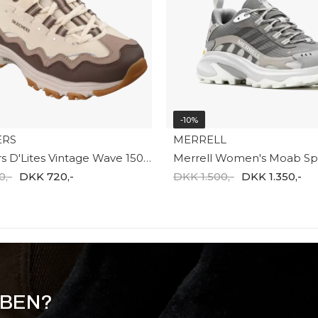
-10%
ERS
MERRELL
Skechers D'Lites Vintage Wave 150725 NTBR
,-
DKK 720,-
DKK 1.500,-
DKK 1.350,-
BBEN?