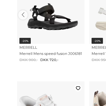
-20%
-20%
MERRELL
MERRE
Merrell Mens speed fusion J006181
DKK 900,-
DKK 720,-
DKK 950