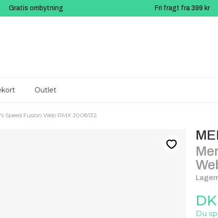
Gratis ombytning
Fri fragt fra 399 kr
kort
Outlet
's Speed Fusion Web RMX J008132
ME
Mer
We
Lagern
DK
Du sp