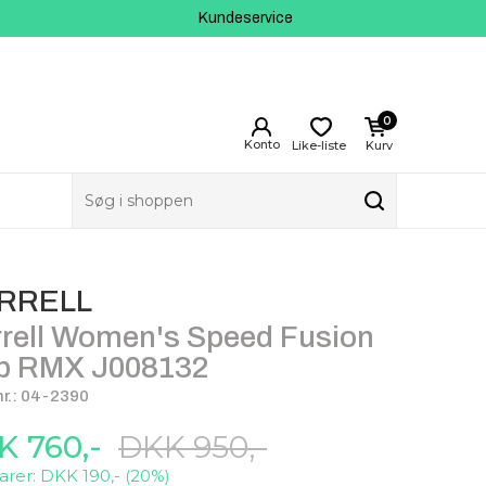
Kundeservice
0
Like-liste
Kurv
RRELL
rell Women's Speed Fusion
b RMX J008132
r.: 04-2390
K 760,-
DKK 950,-
arer: DKK 190,- (20%)