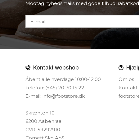
Modtag nyhedsmails med gode tilbud, rabatkod
Kontakt webshop
Hjæl
Åbent alle hverdage 10:00-12:00
Om os
Telefon: (+45) 70 70 15 22
Kontakt
E-mail:
info@footstore.dk
footstor
Skrænten 10
6200 Aabenraa
CVR: 59297910
Cornett Sko ApS