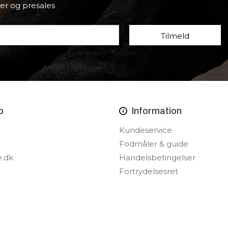
er og presales
p
Information
Kundeservice
Fodmåler & guide
e.dk
Handelsbetingelser
Fortrydelsesret