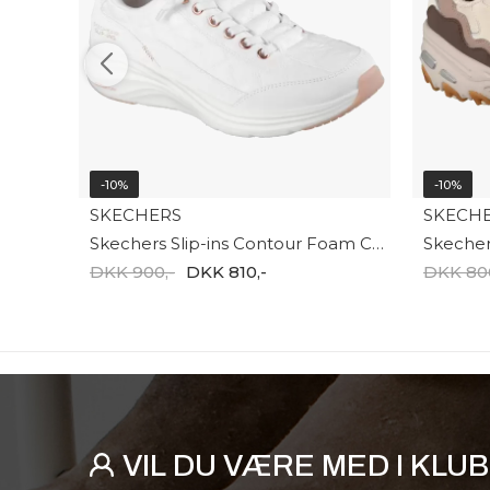
-10%
-10%
SKECHERS
SKECH
Skechers Slip-ins Contour Foam Cozy 150413 WTRG
DKK 900,-
DKK 810,-
DKK 800
VIL DU VÆRE MED I KLU