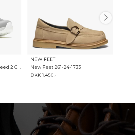
NEW FEET
Merrell Women's Moab Speed 2 GTX J037840
New Feet 261-24-1733
DKK 1.450,-