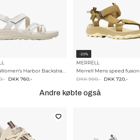
-20%
LL
MERRELL
Merrell Women's Harbor Backstrap J008364
Merrell Mens speed fusion
,-
DKK 760,-
DKK 900,-
DKK 720,-
Andre købte også