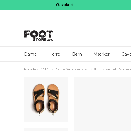
Gavekort
Dame
Herre
Børn
Mærker
Gave
Forside
DAME
Dame Sandaler
MERRELL
Merrell Women