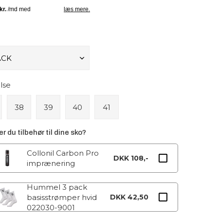
lse
38
39
40
41
r du tilbehør til dine sko?
Collonil Carbon Pro
DKK 108,-
imprænering
Hummel 3 pack
basisstrømper hvid
DKK 42,50
022030-9001