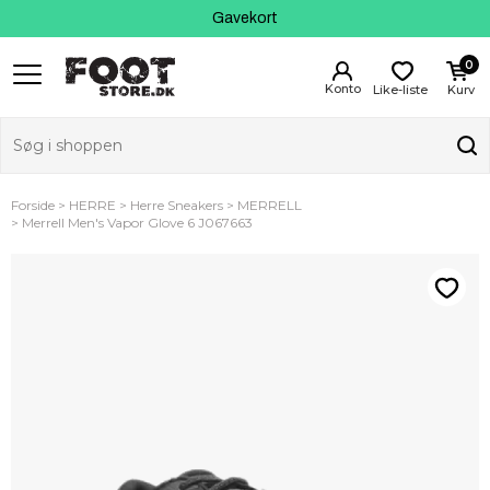
Kundeservice
Gavekort
0
Like-liste
Kurv
Forside
HERRE
Herre Sneakers
MERRELL
Merrell Men's Vapor Glove 6 J067663