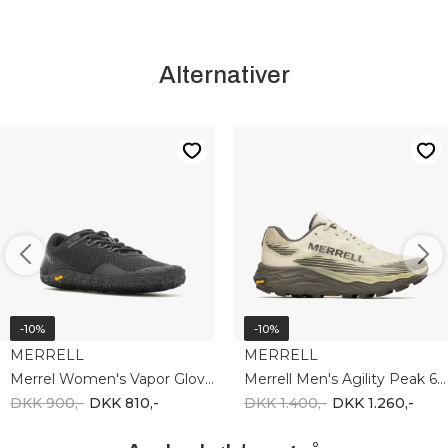
Alternativer
-10%
-10%
MERRELL
MERRELL
Merrel Women's Vapor Glove 6 J067718
Merrell Men's Agility Peak 6 - Burlap J00003311
DKK 900,-
DKK 810,-
DKK 1.400,-
DKK 1.260,-