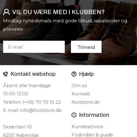
VIL DU VÆRE MED I KLUBBEN?
Modtag nyhedsmails med gode tilbud, rabatkoder og
presales
Kontakt webshop
Hjælp
Åbent alle hverdage
Om os
10:00-12:00
Kontakt
Telefon: (+45) 70 70 15 22
footstore.dk
E-mail:
info@footstore.dk
Information
Kundeservice
Skrænten 10
Fodmåler & guide
6200 Aabenraa