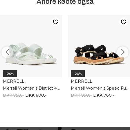
Andre købte også
-20%
-20%
MERRELL
MERRELL
Merrell Women's District 4 Backstrap J007776
Merrell Women's Speed Fusion Web RMX J008132
DKK 750,-
DKK 600,-
DKK 950,-
DKK 760,-