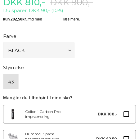
DKK 810,-
DKK 900,-
Du sparer: DKK 90,- (10%)
Farve
Størrelse
43
Mangler du tilbehør til dine sko?
Collonil Carbon Pro
DKK 108,-
imprænering
Hummel 3 pack
basisstrømper hvid
DKK 42,50