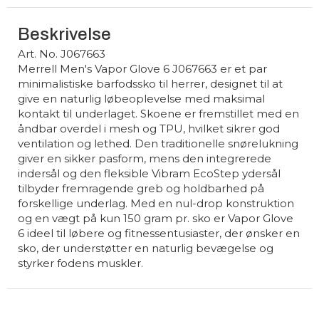
Beskrivelse
Art. No. J067663
Merrell Men's Vapor Glove 6 J067663 er et par
minimalistiske barfodssko til herrer, designet til at
give en naturlig løbeoplevelse med maksimal
kontakt til underlaget. Skoene er fremstillet med en
åndbar overdel i mesh og TPU, hvilket sikrer god
ventilation og lethed. Den traditionelle snørelukning
giver en sikker pasform, mens den integrerede
indersål og den fleksible Vibram EcoStep ydersål
tilbyder fremragende greb og holdbarhed på
forskellige underlag. Med en nul-drop konstruktion
og en vægt på kun 150 gram pr. sko er Vapor Glove
6 ideel til løbere og fitnessentusiaster, der ønsker en
sko, der understøtter en naturlig bevægelse og
styrker fodens muskler.