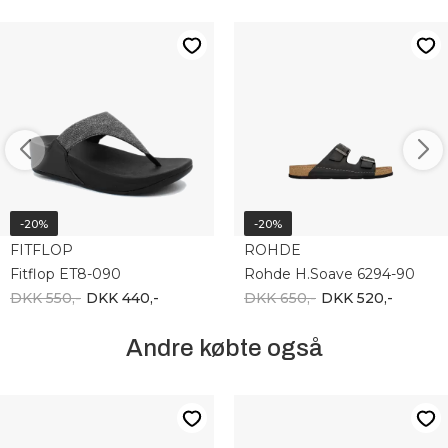
-20%
-20%
FITFLOP
ROHDE
Fitflop ET8-090
Rohde H.Soave 6294-90
DKK 550,-
DKK 440,-
DKK 650,-
DKK 520,-
Andre købte også