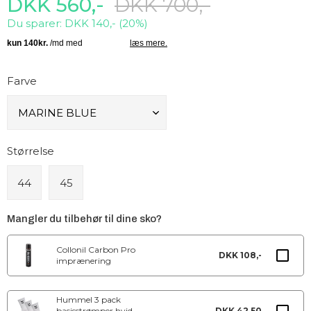
DKK 560,-
DKK 700,-
Du sparer: DKK 140,- (20%)
Farve
Størrelse
44
45
Mangler du tilbehør til dine sko?
Collonil Carbon Pro
DKK 108,-
imprænering
Hummel 3 pack
basisstrømper hvid
DKK 42,50