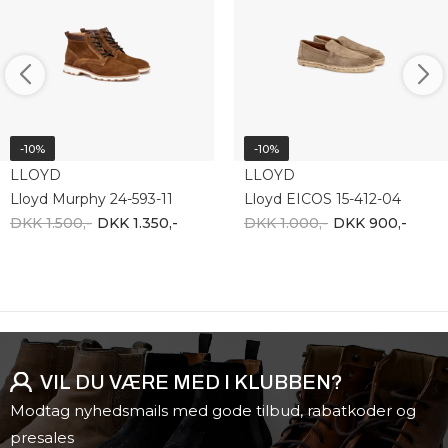
-10%
-10%
LLOYD
LLOYD
Lloyd Murphy 24-593-11
Lloyd EICOS 15-412-04
DKK 1.500,-
DKK 1.350,-
DKK 1.000,-
DKK 900,-
VIL DU VÆRE MED I KLUBBEN?
Modtag nyhedsmails med gode tilbud, rabatkoder og
presales