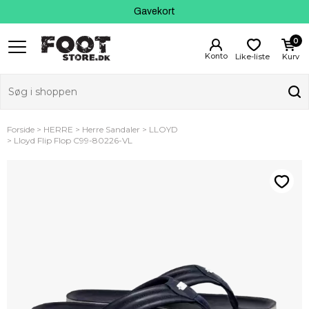
Kundeservice
Gavekort
0
Like-liste
Kurv
Forside
HERRE
Herre Sandaler
LLOYD
Lloyd Flip Flop C99-80226-VL