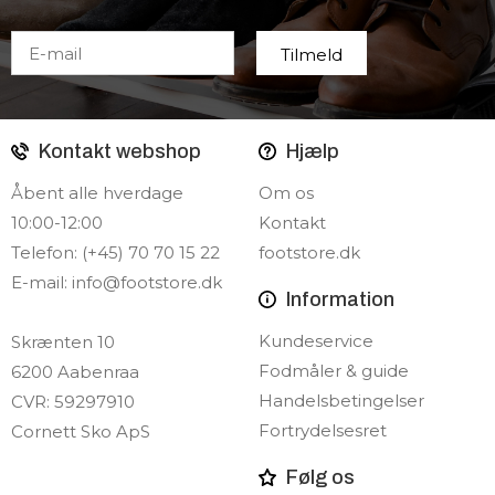
Kontakt webshop
Hjælp
Åbent alle hverdage
Om os
10:00-12:00
Kontakt
Telefon: (+45) 70 70 15 22
footstore.dk
E-mail:
info@footstore.dk
Information
Kundeservice
Skrænten 10
Fodmåler & guide
6200 Aabenraa
Handelsbetingelser
CVR: 59297910
Fortrydelsesret
Cornett Sko ApS
Følg os