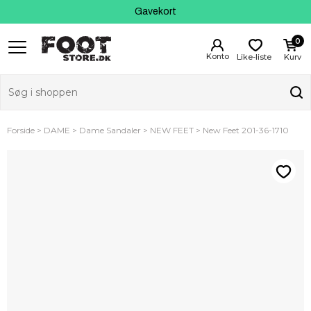
Kundeservice
Gavekort
0
Like-liste
Kurv
Forside
DAME
Dame Sandaler
NEW FEET
New Feet 201-36-1710