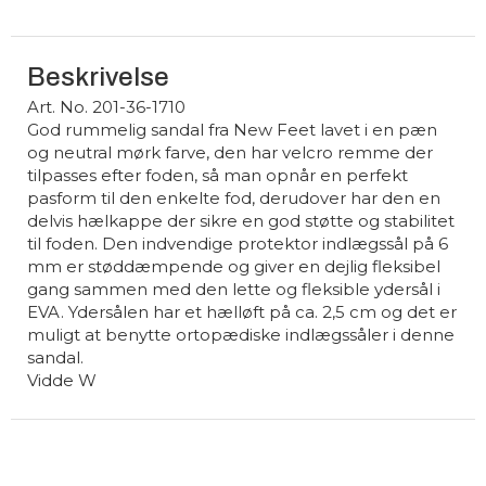
Beskrivelse
Art. No. 201-36-1710
God rummelig sandal fra New Feet lavet i en pæn
og neutral mørk farve, den har velcro remme der
tilpasses efter foden, så man opnår en perfekt
pasform til den enkelte fod, derudover har den en
delvis hælkappe der sikre en god støtte og stabilitet
til foden. Den indvendige protektor indlægssål på 6
mm er støddæmpende og giver en dejlig fleksibel
gang sammen med den lette og fleksible ydersål i
EVA. Ydersålen har et hælløft på ca. 2,5 cm og det er
muligt at benytte ortopædiske indlægssåler i denne
sandal.
Vidde W