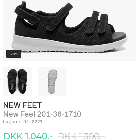
-20%
NEW FEET
New Feet 201-36-1710
Lagernr.: 04-2271
DKK 1.040,-
DKK 1.300,-