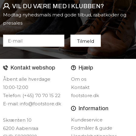
VIL DU VÆRE MED I KLUBBEN?
Modtag nyhedsmails med gode tilbud, rabatkoder og
presales
Kontakt webshop
Hjælp
Åbent alle hverdage
Om os
10:00-12:00
Kontakt
Telefon: (+45) 70 70 15 22
footstore.dk
E-mail:
info@footstore.dk
Information
Kundeservice
Skrænten 10
Fodmåler & guide
6200 Aabenraa