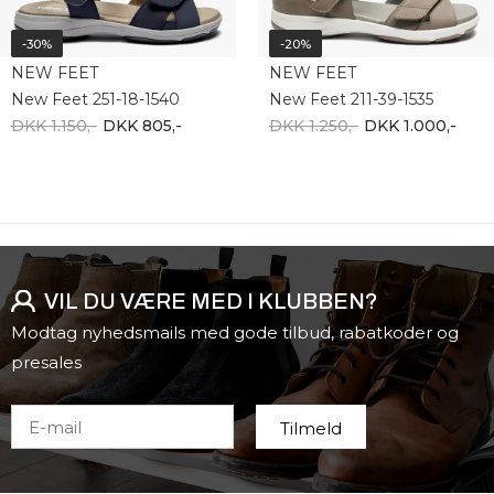
-30%
-20%
NEW FEET
NEW FEET
New Feet 251-18-1540
New Feet 211-39-1535
DKK 1.150,-
DKK 805,-
DKK 1.250,-
DKK 1.000,-
VIL DU VÆRE MED I KLUBBEN?
Modtag nyhedsmails med gode tilbud, rabatkoder og
presales