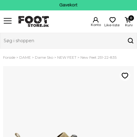
Kundeservice
Gavekort
0
Like-liste
Kurv
Forside
DAME
Dame Sko
NEW FEET
New Feet 251-22-835