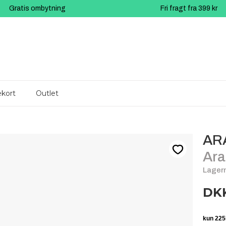
Gratis ombytning
Fri fragt fra 399 kr
kort
Outlet
AR
Ara
Lagern
DKK