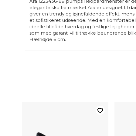
Ara 1223436-89 pumps i leopardmønster er den
elegante sko fra mærket Ara er designet til dam
giver en trendy og iøjnefaldende effekt, mens
et sofistikeret udseende. Med en komfortabel s
ideelle til både hverdag og festlige lejlighede
som med garanti vil tiltrække beundrende blik
Hælhøjde 6 cm.