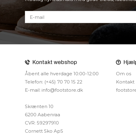
Kontakt webshop
Hjæl
Åbent alle hverdage 10:00-12:00
Om os
Telefon: (+45) 70 70 15 22
Kontakt
E-mail:
info@footstore.dk
footstor
Skrænten 10
6200 Aabenraa
CVR: 59297910
Cornett Sko ApS