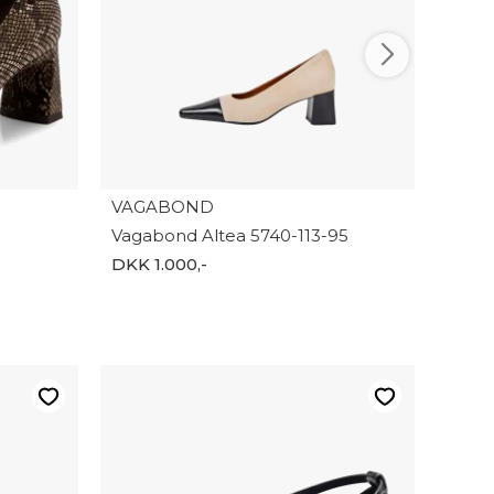
VAGABOND
Vagabond Altea 5740-113-95
DKK 1.000,-
-20%
NEW 
New 
DKK 1