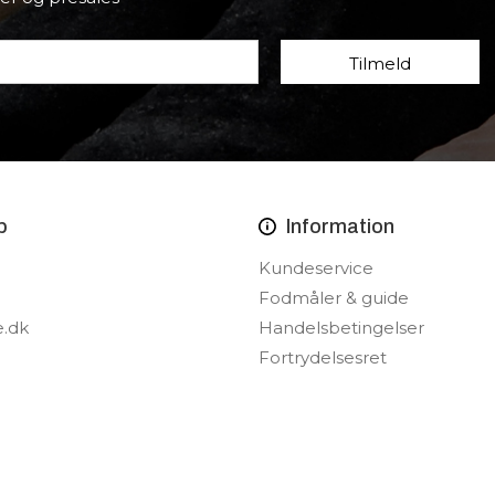
p
Information
Kundeservice
Fodmåler & guide
e.dk
Handelsbetingelser
Fortrydelsesret