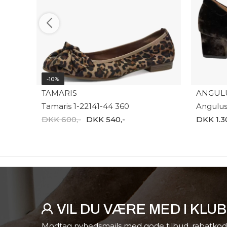
-10%
TAMARIS
ANGUL
Tamaris 1-22141-44 360
DKK 600,-
DKK 540,-
DKK 1.3
VIL DU VÆRE MED I KLU
Modtag nyhedsmails med gode tilbud, rabatkod