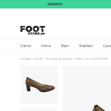
Gavekort
Dame
Herre
Børn
Mærker
Gave
Forside
DAME
Pumps og stiletter
ARA
Ara 1223436-89