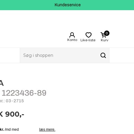
Kundeservice
0
Like-liste
Kurv
A
 1223436-89
r.: 03-2715
 900,-