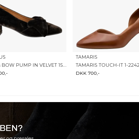
US
TAMARIS
Angulus BOW PUMP IN VELVET 1550-1073466
TAMARIS TOUCH-IT 1-2242
00,-
DKK 700,-
BBEN?
er og presales