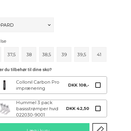
lse
37,5
38
38,5
39
39,5
41
r du tilbehør til dine sko?
Collonil Carbon Pro
DKK 108,-
imprænering
Hummel 3 pack
basisstrømper hvid
DKK 42,50
022030-9001