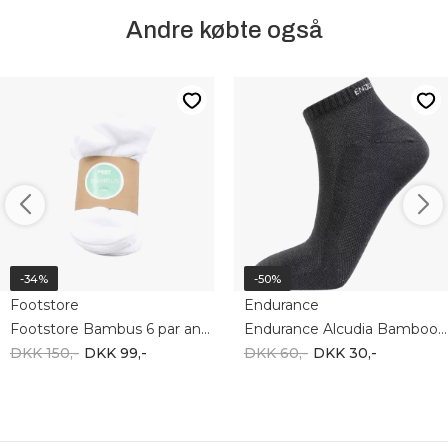
Andre købte også
-34%
-50%
Footstore
Endurance
Footstore Bambus 6 par ankelstrømper
Endurance Alcudia Bamboo low black e151597
DKK 150,-
DKK 99,-
DKK 60,-
DKK 30,-