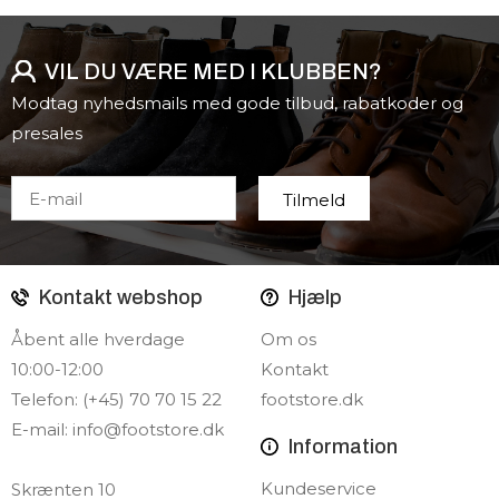
VIL DU VÆRE MED I KLUBBEN?
Modtag nyhedsmails med gode tilbud, rabatkoder og
presales
Kontakt webshop
Hjælp
Åbent alle hverdage
Om os
10:00-12:00
Kontakt
Telefon: (+45) 70 70 15 22
footstore.dk
E-mail:
info@footstore.dk
Information
Kundeservice
Skrænten 10