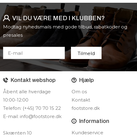
VIL DU VÆRE MED I KLUBBEN?
Modtag nyhedsmails med gode tilbud, rabatkoder og
presales
Kontakt webshop
Hjælp
Åbent alle hverdage
Om os
10:00-12:00
Kontakt
Telefon: (+45) 70 70 15 22
footstore.dk
E-mail:
info@footstore.dk
Information
Kundeservice
Skrænten 10