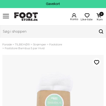
Kundeservice
Gavekort
0
Like-liste
Kurv
Forside
TILBEHØR
Strømper
Footstore
Footstore Bambus 5 par Hvid