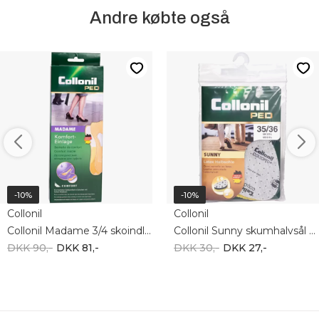
Andre købte også
-10%
-10%
Collonil
Collonil
Collonil Madame 3/4 skoindlæg 109042
Collonil Sunny skumhalvsål 109092
DKK 90,-
DKK 81,-
DKK 30,-
DKK 27,-