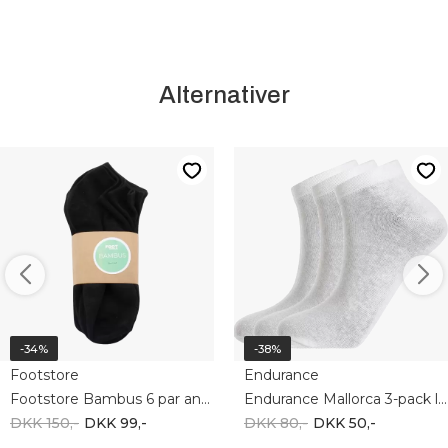
Alternativer
-34%
-38%
Footstore
Endurance
Footstore Bambus 6 par ankelstrømper
Endurance Mallorca 3-pack low white e131399
DKK 150,-
DKK 99,-
DKK 80,-
DKK 50,-