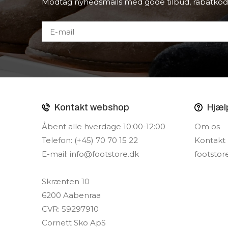
Modtag nyhedsmails med gode tilbud, rabatkod
Kontakt webshop
Hjæl
Åbent alle hverdage 10:00-12:00
Om os
Telefon: (+45) 70 70 15 22
Kontakt
E-mail:
info@footstore.dk
footstor
Skrænten 10
6200 Aabenraa
CVR: 59297910
Cornett Sko ApS