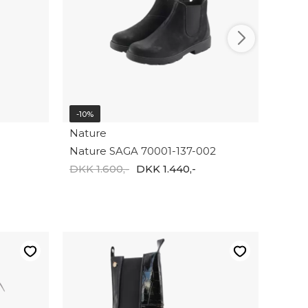
-10%
Nature
Nature SAGA 70001-137-002
DKK 1.600,-
DKK 1.440,-
-10%
Natu
Natur
DKK 1