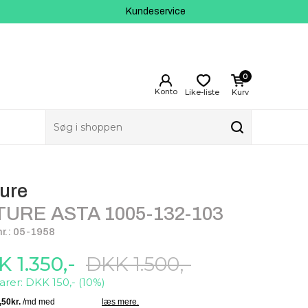
Kundeservice
0
Like-liste
Kurv
ure
TURE ASTA 1005-132-103
r.: 05-1958
 1.350,-
DKK 1.500,-
rer: DKK 150,- (10%)