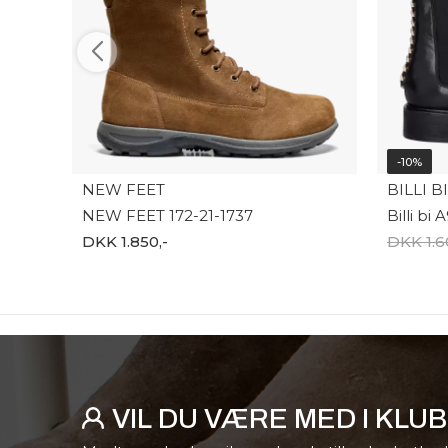
-10%
NEW FEET
BILLI BI
NEW FEET 172-21-1737
Billi bi
DKK 1.850,-
DKK 1.6
VIL DU VÆRE MED I KLU