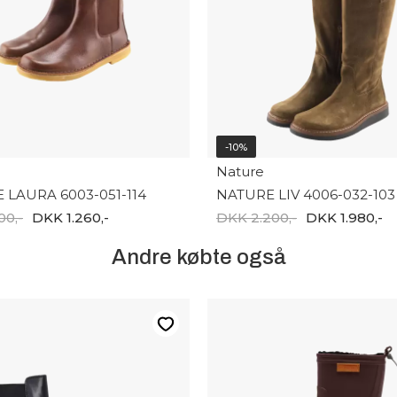
-10%
Nature
 LAURA 6003-051-114
NATURE LIV 4006-032-103
00,-
DKK 1.260,-
DKK 2.200,-
DKK 1.980,-
Andre købte også