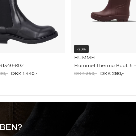
-20%
HUMMEL
 A91340-802
00,-
DKK 1.440,-
DKK 350,-
DKK 280,-
BBEN?