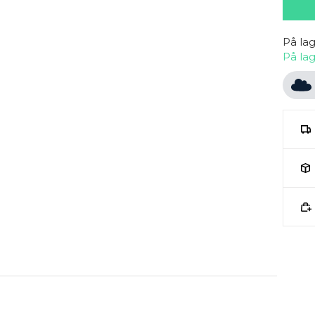
På la
På la