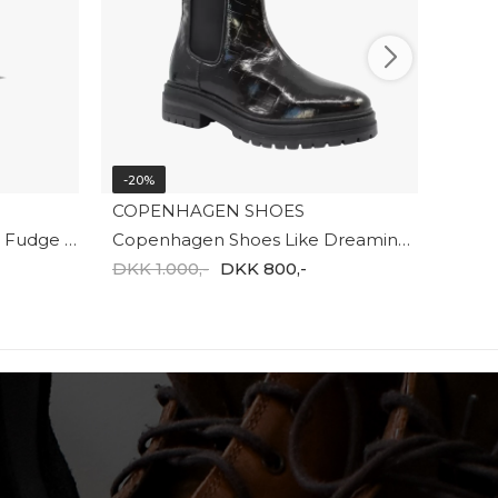
-20%
COPENHAGEN SHOES
Hummel Thermo Boot Jr - Fudge 206869-8016
Copenhagen Shoes Like Dreaming CS7773
DKK 1.000,-
DKK 800,-