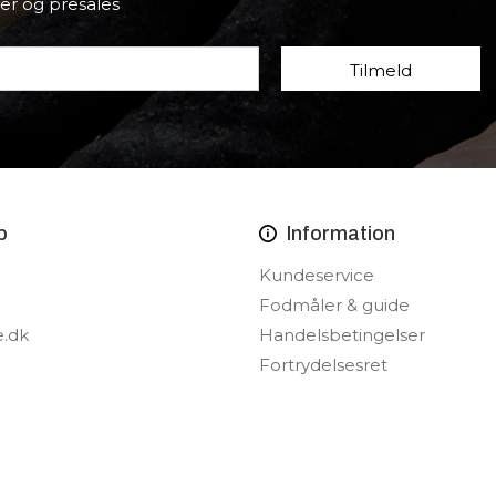
er og presales
p
Information
Kundeservice
Fodmåler & guide
e.dk
Handelsbetingelser
Fortrydelsesret