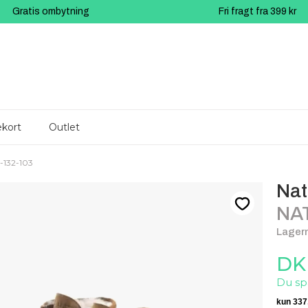
Gratis ombytning
Fri fragt fra 399 kr
kort
Outlet
132-103
Nat
NA
Lagern
DKK
Du spa