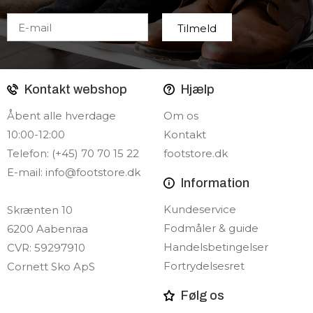
Kontakt webshop
Hjælp
Åbent alle hverdage
Om os
10:00-12:00
Kontakt
Telefon: (+45) 70 70 15 22
footstore.dk
E-mail:
info@footstore.dk
Information
Kundeservice
Skrænten 10
Fodmåler & guide
6200 Aabenraa
Handelsbetingelser
CVR: 59297910
Fortrydelsesret
Cornett Sko ApS
Følg os