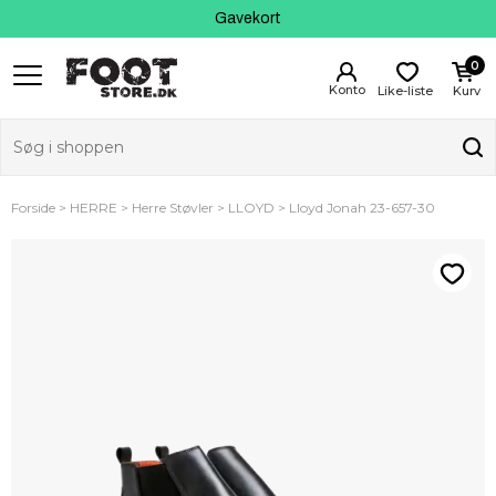
Kundeservice
Gavekort
0
Like-liste
Kurv
Forside
HERRE
Herre Støvler
LLOYD
Lloyd Jonah 23-657-30