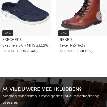
-10%
-10%
SKECHERS
RIEKER
Skechers SUMMITS 232296 NVY
Rieker F4546-24
DKK 600,-
DKK 540,-
DKK 950,-
DKK 855,-
VIL DU VÆRE MED I KLUBBEN?
Modtag nyhedsmails med gode tilbud, rabatkoder og
presales