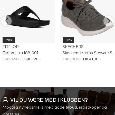
-20%
-10%
FITFLOP
SKECHERS
Fitflop Lulu I88-001
Skechers Martha Stewart: Slip-ins 158911 OLV
DKK 650,-
DKK 520,-
DKK 900,-
DKK 810,-
VIL DU VÆRE MED I KLUBBEN?
Modtag nyhedsmails med gode tilbud, rabatkoder og
presales