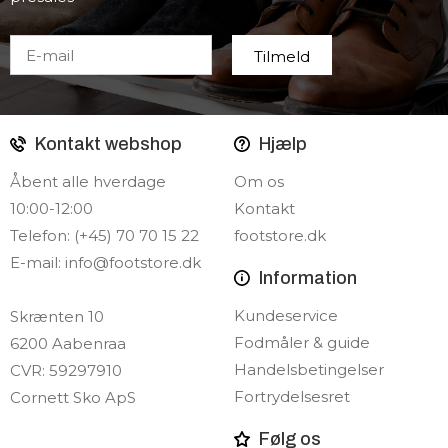
Kontakt webshop
Hjælp
Åbent alle hverdage
Om os
10:00-12:00
Kontakt
Telefon: (+45) 70 70 15 22
footstore.dk
E-mail:
info@footstore.dk
Information
Kundeservice
Skrænten 10
Fodmåler & guide
6200 Aabenraa
Handelsbetingelser
CVR: 59297910
Fortrydelsesret
Cornett Sko ApS
Følg os