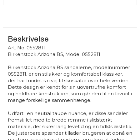
Beskrivelse
Art. No. 0552811
Birkenstock Arizona BS, Model 0552811
Birkenstock Arizona BS sandalerne, modelnummer
0552811, er en stilsikker og komfortabel klassiker,
der har fundet sin vej til skoskabe over hele verden.
Dette design er kendt for sin uovertrufne komfort
og holdbare konstruktion, som gør den til en favorit i
mange forskellige sammenhænge.
Udført i en neutral taupe nuance, er disse sandaler
fremstillet med to brede remme i slidstærkt
materiale, der sikrer lang levetid og en tidløs æstetik.
De justerbare spænder tillader brugeren at opnå en
næsten skræddersyet pasform, og sikrer at foden