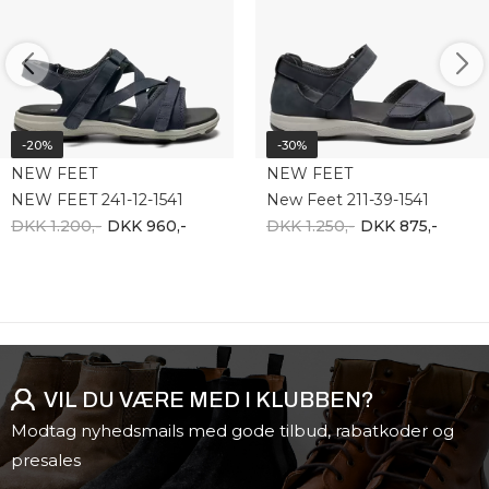
-20%
-30%
NEW FEET
NEW FEET
NEW FEET 241-12-1541
New Feet 211-39-1541
DKK 1.200,-
DKK 960,-
DKK 1.250,-
DKK 875,-
VIL DU VÆRE MED I KLUBBEN?
Modtag nyhedsmails med gode tilbud, rabatkoder og
presales