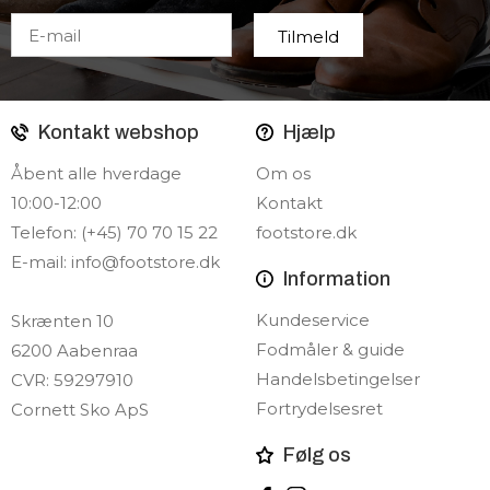
Kontakt webshop
Hjælp
Åbent alle hverdage
Om os
10:00-12:00
Kontakt
Telefon: (+45) 70 70 15 22
footstore.dk
E-mail:
info@footstore.dk
Information
Kundeservice
Skrænten 10
Fodmåler & guide
6200 Aabenraa
Handelsbetingelser
CVR: 59297910
Fortrydelsesret
Cornett Sko ApS
Følg os