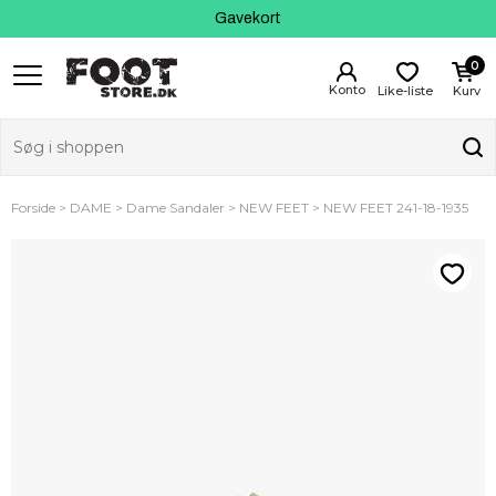
Fri fragt fra 399 kr
Kundeservice
Gavekort
0
Like-liste
Kurv
Forside
DAME
Dame Sandaler
NEW FEET
NEW FEET 241-18-1935